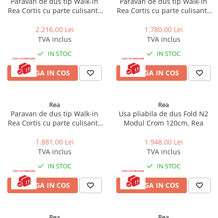
Paravan de dus tip Walk-in
Paravan de dus tip Walk-in
Accesorii baie
Rea Cortis cu parte culisanta
Rea Cortis cu parte culisanta
Accesorii lavoar
120x200 cm profil auriu
120x200 cm profil negru
2.216,00 Lei
1.780,00 Lei
Accesorii dus
TVA inclus
TVA inclus
Accesorii toaleta
IN STOC
IN STOC
Cuiere si suporturi prosoape
ADAUGA IN COS
ADAUGA IN COS
Mozaic
Robinete coltar
Rea
Rea
Sifoane, ventile si racorduri
Paravan de dus tip Walk-in
Usa pliabila de dus Fold N2
Rea Cortis cu parte culisanta
Modul Crom 120cm, Rea
Sifoane si ventile lavoar
120x200 cm profil crom
Sifoane si ventile cada
1.881,00 Lei
1.948,00 Lei
Sifoane si ventile cadita dus
TVA inclus
TVA inclus
Sifoane pardoseala si terasa
IN STOC
IN STOC
Bucatarie
ADAUGA IN COS
ADAUGA IN COS
Baterii Bucatarie
Baterii cu dus extractabil
Baterii clasice
Rea
Rea