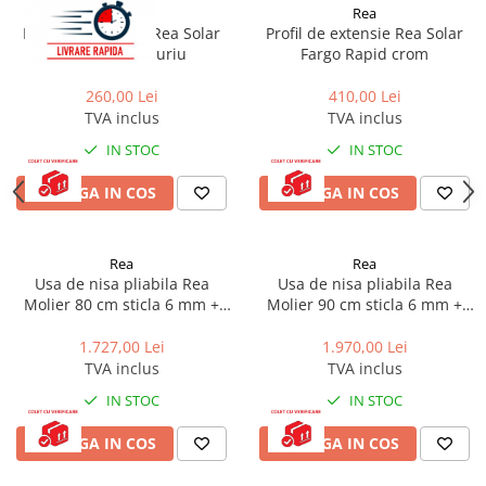
Teava PE-RT PE-XA
Rea
Rea
Profil de extensie Rea Solar
Profil de extensie Rea Solar
Placa cu nuturi
Fargo Rapid auriu
Fargo Rapid crom
Accesorii incalzire
260,00 Lei
410,00 Lei
Echipamente de incalzire
TVA inclus
TVA inclus
Calorifere de baie
IN STOC
IN STOC
Radiatoare otel
ADAUGA IN COS
ADAUGA IN COS
Radiator aluminiu
Cazane ardere naturala
Rea
Rea
Termoseminee pe peleti/lemn
Usa de nisa pliabila Rea
Usa de nisa pliabila Rea
Robineti calorifer
Molier 80 cm sticla 6 mm +
Molier 90 cm sticla 6 mm +
profil magnetic crom
profil magnetic crom
Fitinguri Robineti
1.727,00 Lei
1.970,00 Lei
Robineti apa
TVA inclus
TVA inclus
Fitinguri alama
IN STOC
IN STOC
ADAUGA IN COS
ADAUGA IN COS