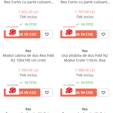
Cadite patrate
Rea Cortis cu parte culisanta
Rea Cortis cu parte culisanta
100x200 cm profil auriu
100x200 cm profil negru
Cadite semirotunde
1.852,00 Lei
1.707,00 Lei
Cadita pentagonala
TVA inclus
TVA inclus
Paravan de dus
IN STOC
IN STOC
Rigole si canale de scurgere dus
ADAUGA IN COS
ADAUGA IN COS
Usi si pereti
Usi batante
Usi culisante
Rea
Rea
Modul cabina de dus Rea Fold
Usa pliabila de dus Fold N2
Usi pliabile
N2 100x190 cm crom
Modul Crom 110cm, Rea
Pereti ficsi
1.593,00 Lei
1.088,00 Lei
Sisteme de dus
TVA inclus
TVA inclus
Coloane de dus
IN STOC
IN STOC
Sisteme de dus incastrate
Seturi de dus
ADAUGA IN COS
ADAUGA IN COS
Pare, furtunuri si accesorii
Brate si palarii dus
Rea
Rea