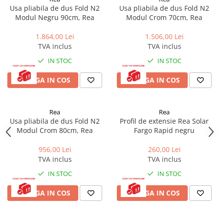
Usa pliabila de dus Fold N2
Usa pliabila de dus Fold N2
Baterii cu dus extractabil
Modul Negru 90cm, Rea
Modul Crom 70cm, Rea
Baterii cu pipa flexibila
Chiuvete bucatarie
1.864,00 Lei
1.506,00 Lei
TVA inclus
TVA inclus
Chiuvete Compozit
IN STOC
IN STOC
Chiuvete Inox
Accesorii chiuvete
ADAUGA IN COS
ADAUGA IN COS
Seturi chiuvete si baterii
Incalzire in pardoseala
Rea
Rea
Pachet complet
Usa pliabila de dus Fold N2
Profil de extensie Rea Solar
Modul Crom 80cm, Rea
Fargo Rapid negru
Distribuitoare
Grup amestec
956,00 Lei
260,00 Lei
TVA inclus
TVA inclus
Automatizari
IN STOC
IN STOC
Pompe recirculare
Pompa ridicare presiune
ADAUGA IN COS
ADAUGA IN COS
Cutii distribuitoare