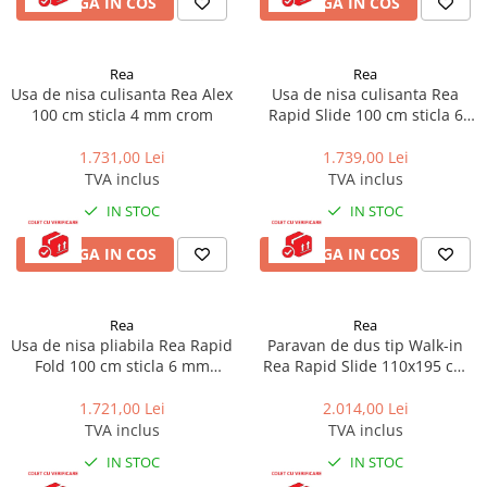
ADAUGA IN COS
ADAUGA IN COS
Rea
Rea
Usa de nisa culisanta Rea Alex
Usa de nisa culisanta Rea
100 cm sticla 4 mm crom
Rapid Slide 100 cm sticla 6
mm negru
1.731,00 Lei
1.739,00 Lei
TVA inclus
TVA inclus
IN STOC
IN STOC
ADAUGA IN COS
ADAUGA IN COS
Rea
Rea
Usa de nisa pliabila Rea Rapid
Paravan de dus tip Walk-in
Fold 100 cm sticla 6 mm
Rea Rapid Slide 110x195 cm
negru
profil auriu periat
1.721,00 Lei
2.014,00 Lei
TVA inclus
TVA inclus
IN STOC
IN STOC