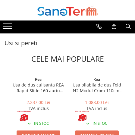
Toate Produsele
Obiecte Sanitare
Lavoare
Usi si pereti
Lavoare pe perete
CELE MAI POPULARE
Lavoare pe blat
Lavoare incastrabile
Lavoare sub blat
Rea
Rea
Lavoare Colt Duble Speciale
Usa de dus culisanta REA
Usa pliabila de dus Fold
Us
Lavoare stative
Rapid Slide 160 auriu
N2 Modul Crom 110cm,
N
periat
Rea
Lavoare pe mobilier
2.237,00 Lei
1.088,00 Lei
Seturi Lavoare
TVA inclus
TVA inclus
Vase wc
Vase wc suspendate
IN STOC
IN STOC
Vase wc statative