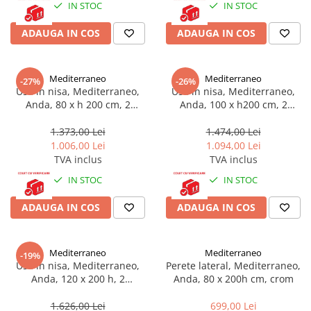
IN STOC
IN STOC
Corpuri iluminat
ADAUGA IN COS
ADAUGA IN COS
Oglinzi cu iluminare
Oglinzi cu dulapior
Oglinzi simple
Mediterraneo
Mediterraneo
-27%
-26%
Mobilier Lavoar baie
Usa in nisa, Mediterraneo,
Usa in nisa, Mediterraneo,
Anda, 80 x h 200 cm, 2
Anda, 100 x h200 cm, 2
Dulapuri de baie
elemente, crom
elemente, crom
1.373,00 Lei
1.474,00 Lei
Rafturi incastrate
1.006,00 Lei
1.094,00 Lei
Accesorii pentru mobila
TVA inclus
TVA inclus
Baterii baie
IN STOC
IN STOC
Baterii lavoar
ADAUGA IN COS
ADAUGA IN COS
Baterii cada
Baterii dus
Mediterraneo
Mediterraneo
-19%
Seturi baterii
Usa in nisa, Mediterraneo,
Perete lateral, Mediterraneo,
Anda, 120 x 200 h, 2
Anda, 80 x 200h cm, crom
Baterii bideu si dus igienic
elemente, crom
Cazi baie
1.626,00 Lei
699,00 Lei