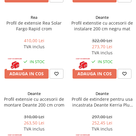
Masti, sifoane si suporturi cazi
baie
Rea
Deante
Cazi freestanding
Profil de extensie Rea Solar
Profil extenstie cu accesorii de
Cazi dreptunghiulare
Fargo Rapid crom
instalare 200 cm negru mat
Cazi de colt
410,00 Lei
322,00 Lei
TVA inclus
273,70 Lei
Paravane de cada
TVA inclus
Masti, sifoane si suporturi cazi
IN STOC
IN STOC
Cabine dus
ADAUGA IN COS
ADAUGA IN COS
Cabine de dus dreptunghiulare
Cabine de dus patrate
Cabine de dus pentagonale
Deante
Deante
Profil extensie cu accesorii de
Profil de extindere pentru usa
Cabine de dus semirotunde
montare Deante 200 cm crom
incastrata Deante Kerria Plus
200 cm negru mat
Cadite de dus
310,00 Lei
297,00 Lei
Cadite semitorunde
263,50 Lei
252,45 Lei
TVA inclus
TVA inclus
Cadite dreptunghiulare