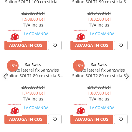
Solino SOLT1 100 cm sticla 6
Solino SOLT1 90 cm sticla 6
Baterii cu dus extractabil
mm crom
mm crom
2.250,00 Lei
2.161,00 Lei
Baterii cu pipa flexibila
1.908,00 Lei
1.832,00 Lei
Chiuvete bucatarie
TVA inclus
TVA inclus
Chiuvete Compozit
LA COMANDA
LA COMANDA
Chiuvete Inox
ADAUGA IN COS
ADAUGA IN COS
Accesorii chiuvete
Seturi chiuvete si baterii
Incalzire in pardoseala
SanSwiss
SanSwiss
-15%
-15%
Pachet complet
Perete lateral fix SanSwiss
Perete lateral fix SanSwiss
Solino SOLT1 80 cm sticla 6
Solino SOLT2 80 cm sticla 6
Distribuitoare
mm crom
mm crom
2.063,00 Lei
2.131,00 Lei
Grup amestec
1.749,00 Lei
1.807,00 Lei
Automatizari
TVA inclus
TVA inclus
Pompe recirculare
LA COMANDA
LA COMANDA
Pompa ridicare presiune
ADAUGA IN COS
ADAUGA IN COS
Cutii distribuitoare