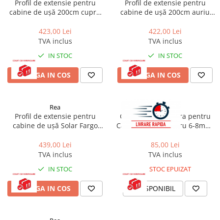
Profil de extensie pentru
Profil de extensie pentru
cabine de ușă 200cm cupru
cabine de ușă 200cm auriu
periat
periat
423,00 Lei
422,00 Lei
TVA inclus
TVA inclus
IN STOC
IN STOC
ADAUGA IN COS
ADAUGA IN COS
Rea
Rea
Profil de extensie pentru
Garnitura inferioara pentru
cabine de ușă Solar Fargo
Cabina de dus Negru 6-8mm,
Rapid auriu periat
Rea
439,00 Lei
85,00 Lei
TVA inclus
TVA inclus
IN STOC
STOC EPUIZAT
ADAUGA IN COS
INDISPONIBIL