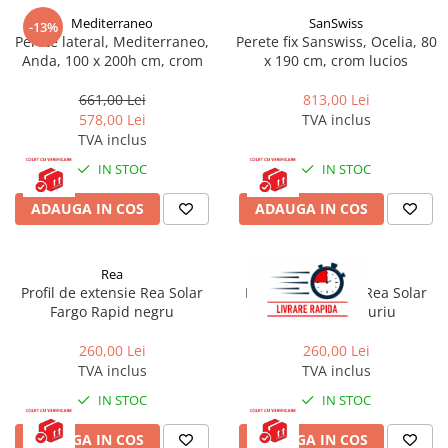
Mediterraneo
SanSwiss
Corpuri iluminat
-13%
Perete lateral, Mediterraneo,
Perete fix Sanswiss, Ocelia, 80
Oglinzi cu iluminare
Anda, 100 x 200h cm, crom
x 190 cm, crom lucios
Oglinzi cu dulapior
661,00 Lei
813,00 Lei
Oglinzi simple
578,00 Lei
TVA inclus
Mobilier Lavoar baie
TVA inclus
Dulapuri de baie
IN STOC
IN STOC
Rafturi incastrate
ADAUGA IN COS
ADAUGA IN COS
Accesorii pentru mobila
Baterii baie
Rea
Rea
Baterii lavoar
Profil de extensie Rea Solar
Profil de extensie Rea Solar
Baterii cada
Fargo Rapid negru
Fargo Rapid auriu
Baterii dus
260,00 Lei
260,00 Lei
TVA inclus
TVA inclus
Seturi baterii
IN STOC
IN STOC
Baterii bideu si dus igienic
Cazi baie
ADAUGA IN COS
ADAUGA IN COS