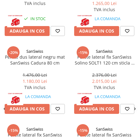
TVA inclus
1.265,00 Lei
Accesorii baie
TVA inclus
Accesorii lavoar
IN STOC
LA COMANDA
Accesorii dus
Accesorii toaleta
ADAUGA IN COS
ADAUGA IN COS
Cuiere si suporturi prosoape
Mozaic
SanSwiss
SanSwiss
-20%
-15%
Perete dus lateral negru mat
Perete lateral fix SanSwiss
Robinete coltar
SanSwiss Cadura 80 cm
Solino SOLT1 120 cm sticla 6
mm crom
Sifoane, ventile si racorduri
1.476,00 Lei
2.376,00 Lei
Sifoane si ventile lavoar
1.180,00 Lei
2.015,00 Lei
Sifoane si ventile cada
TVA inclus
TVA inclus
Sifoane si ventile cadita dus
LA COMANDA
LA COMANDA
Sifoane pardoseala si terasa
ADAUGA IN COS
ADAUGA IN COS
Bucatarie
Baterii Bucatarie
Baterii cu dus extractabil
SanSwiss
SanSwiss
-15%
-15%
Perete lateral fix SanSwiss
Perete lateral fix SanSwiss
Baterii clasice