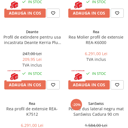
Cadite patrate
IN STOC
IN STOC
Cadite semirotunde
ADAUGA IN COS
ADAUGA IN COS
Cadita pentagonala
Paravan de dus
Deante
Rea
Rigole si canale de scurgere dus
Profil de extindere pentru usa
Rea Molier profil de extensie
Usi si pereti
incastrata Deante Kerria Plus
REA-K6000
200 cm crom
Usi batante
247,00 Lei
6.291,00 Lei
Usi culisante
209,95 Lei
TVA inclus
Usi pliabile
TVA inclus
Pereti ficsi
IN STOC
IN STOC
Sisteme de dus
ADAUGA IN COS
ADAUGA IN COS
Coloane de dus
Sisteme de dus incastrate
Rea
SanSwiss
Seturi de dus
-20%
Rea profil de extensie REA-
Perete dus lateral negru mat
Pare, furtunuri si accesorii
K7512
SanSwiss Cadura 90 cm
Brate si palarii dus
6.291,00 Lei
1.584,00 Lei