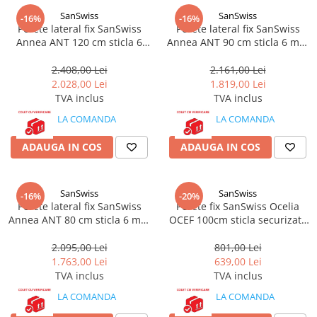
Teava PE-RT PE-XA
SanSwiss
SanSwiss
-16%
-16%
Placa cu nuturi
Perete lateral fix SanSwiss
Perete lateral fix SanSwiss
Annea ANT 120 cm sticla 6
Annea ANT 90 cm sticla 6 mm
Accesorii incalzire
mm crom
crom
2.408,00 Lei
2.161,00 Lei
Echipamente de incalzire
2.028,00 Lei
1.819,00 Lei
Calorifere de baie
TVA inclus
TVA inclus
Radiatoare otel
LA COMANDA
LA COMANDA
Radiator aluminiu
ADAUGA IN COS
ADAUGA IN COS
Cazane ardere naturala
Termoseminee pe peleti/lemn
SanSwiss
SanSwiss
-16%
-20%
Robineti calorifer
Perete lateral fix SanSwiss
Perete fix SanSwiss Ocelia
Annea ANT 80 cm sticla 6 mm
OCEF 100cm sticla securizata
Fitinguri Robineti
crom
5mm anticalcar
Robineti apa
2.095,00 Lei
801,00 Lei
Fitinguri alama
1.763,00 Lei
639,00 Lei
TVA inclus
TVA inclus
LA COMANDA
LA COMANDA