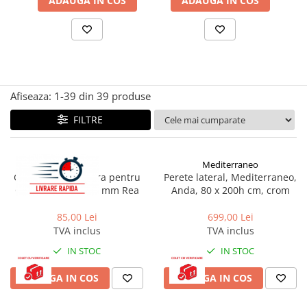
ADAUGA IN COS
ADAUGA IN COS
Seturi vase wc monobloc
Accesorii vase wc
Capace wc
Bideuri
Bideuri suspendate
Afiseaza:
1-
39
din
39
produse
Bideuri statative
Piedestale
FILTRE
Pisoare
Rezervoare wc
Rea
Mediterraneo
Garnitura inferioara pentru
Perete lateral, Mediterraneo,
Rezervore incastrate
Cabina de dus 6-8 mm Rea
Anda, 80 x 200h cm, crom
Clapete de actionare
85,00 Lei
699,00 Lei
Rezervoare aparente
TVA inclus
TVA inclus
Rame instalare
IN STOC
IN STOC
Mobilier Baie
ADAUGA IN COS
ADAUGA IN COS
Seturi de mobilier si lavoar
Oglinzi baie si corpuri iluminat