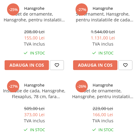
Hansgrohe
Hansgrohe
-25%
-27%
Set de ornamente,
Set ornament, Hansgrohe,
Hansgrohe, pentru instalatiile
pentru instalatiile de cada
de cada Flexaplus, negru mat
Exafill S, negru mat
208,00 Lei
1.544,00 Lei
155,00 Lei
1.131,00 Lei
TVA inclus
TVA inclus
IN STOC
IN STOC
ADAUGA IN COS
ADAUGA IN COS
Hansgrohe
Hansgrohe
-27%
-26%
Instalatie de cada, Hansgrohe,
Set de ornamente,
Flexaplus, 78 cm, fara
Hansgrohe, pentru instalatiile
ornament
de cada Flexaplus, auriu
509,00 Lei
223,00 Lei
373,00 Lei
166,00 Lei
TVA inclus
TVA inclus
IN STOC
IN STOC