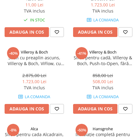
11,00 Lei
1.723,00 Lei
TVA inclus
TVA inclus
IN STOC
LA COMANDA
ADAUGA IN COS
ADAUGA IN COS
Villeroy & Boch
Villeroy & Boch
-40%
-41%
Sifon cu preaplin ascuns,
Sifon pentru cadă, Villeroy &
Villeroy & Boch, ViFlow, cu
Boch, Push-to-Open, fără
capac ventil crom
preaplin, crom
2.875,00 Lei
858,00 Lei
1.723,00 Lei
508,00 Lei
TVA inclus
TVA inclus
LA COMANDA
LA COMANDA
ADAUGA IN COS
ADAUGA IN COS
Alca
Hansgrohe
-8%
-60%
Sifon pentru cada Alcadrain,
Instalație completă pentru