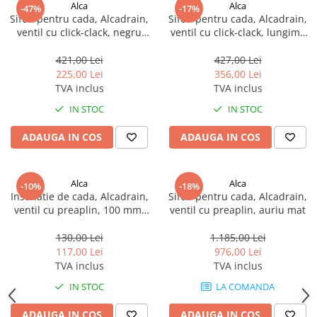
Alca
Alca
-47%
-17%
Sifon pentru cada, Alcadrain,
Sifon pentru cada, Alcadrain,
ventil cu click-clack, negru
ventil cu click-clack, lungime
mat
80 mm, negru mat
421,00 Lei
427,00 Lei
225,00 Lei
356,00 Lei
TVA inclus
TVA inclus
IN STOC
IN STOC
ADAUGA IN COS
ADAUGA IN COS
Alca
Alca
-10%
-18%
Instalatie de cada, Alcadrain,
Sifon pentru cada, Alcadrain,
ventil cu preaplin, 100 mm,
ventil cu preaplin, auriu mat
crom lucios
130,00 Lei
1.185,00 Lei
117,00 Lei
976,00 Lei
TVA inclus
TVA inclus
IN STOC
LA COMANDA
ADAUGA IN COS
ADAUGA IN COS