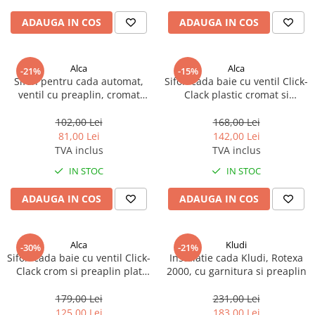
ADAUGA IN COS
ADAUGA IN COS
Alca
Alca
-21%
-15%
Sifon pentru cada automat,
Sifon cada baie cu ventil Click-
ventil cu preaplin, cromat
Clack plastic cromat si
diametru 50 mm
preaplin A505CRM
102,00 Lei
168,00 Lei
81,00 Lei
142,00 Lei
TVA inclus
TVA inclus
IN STOC
IN STOC
ADAUGA IN COS
ADAUGA IN COS
Alca
Kludi
-30%
-21%
Sifon cada baie cu ventil Click-
Instalatie cada Kludi, Rotexa
Clack crom si preaplin plat
2000, cu garnitura si preaplin
A516CKM
179,00 Lei
231,00 Lei
125,00 Lei
183,00 Lei