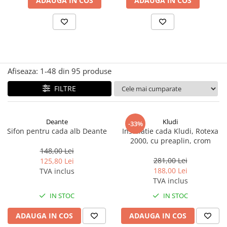
ADAUGA IN COS
ADAUGA IN COS
Capace wc
Usi batante
Usi culisante
Bideuri
Usi pliabile
Bideuri suspendate
Pereti ficsi
Bideuri statative
Piedestale
Afiseaza:
1-
48
din
95
produse
Pisoare
FILTRE
Deante
Kludi
-33%
Sifon pentru cada alb Deante
Instalatie cada Kludi, Rotexa
2000, cu preaplin, crom
148,00 Lei
281,00 Lei
125,80 Lei
188,00 Lei
TVA inclus
TVA inclus
IN STOC
IN STOC
ADAUGA IN COS
ADAUGA IN COS