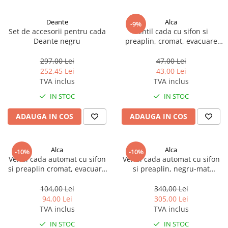
Deante
Alca
-9%
Set de accesorii pentru cada
Ventil cada cu sifon si
Deante negru
preaplin, cromat, evacuare
Ø50 - a501
297,00 Lei
47,00 Lei
252,45 Lei
43,00 Lei
TVA inclus
TVA inclus
IN STOC
IN STOC
ADAUGA IN COS
ADAUGA IN COS
Alca
Alca
-10%
-10%
Ventil cada automat cu sifon
Ventil cada automat cu sifon
si preaplin cromat, evacuare
si preaplin, negru-mat
Ø50 - A51CRM
a55black
104,00 Lei
340,00 Lei
94,00 Lei
305,00 Lei
TVA inclus
TVA inclus
IN STOC
IN STOC