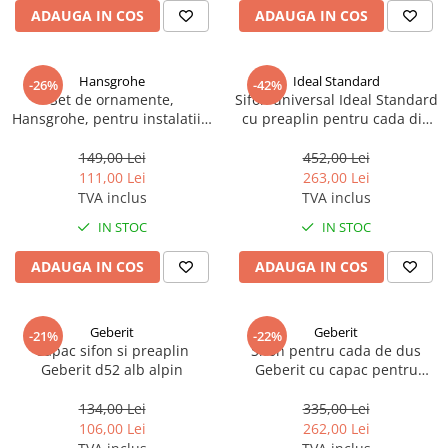
ADAUGA IN COS
ADAUGA IN COS
Hansgrohe
Ideal Standard
-26%
-42%
Set de ornamente,
Sifon universal Ideal Standard
Hansgrohe, pentru instalatiile
cu preaplin pentru cada din
de cada Flexaplus, crom
acril
149,00 Lei
452,00 Lei
111,00 Lei
263,00 Lei
TVA inclus
TVA inclus
IN STOC
IN STOC
ADAUGA IN COS
ADAUGA IN COS
Geberit
Geberit
-21%
-22%
Capac sifon si preaplin
Sifon pentru cada de dus
Geberit d52 alb alpin
Geberit cu capac pentru
ventilul de scurgere
134,00 Lei
335,00 Lei
106,00 Lei
262,00 Lei