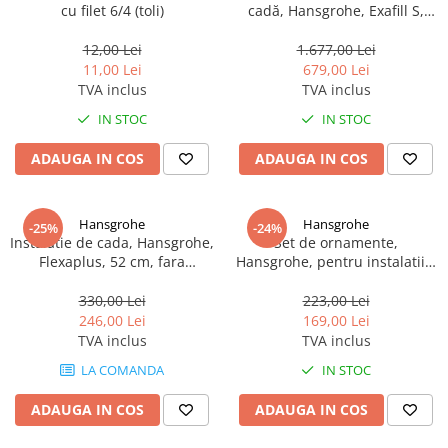
cu filet 6/4 (toli)
cadă, Hansgrohe, Exafill S,
crom
12,00 Lei
1.677,00 Lei
11,00 Lei
679,00 Lei
TVA inclus
TVA inclus
IN STOC
IN STOC
ADAUGA IN COS
ADAUGA IN COS
Hansgrohe
Hansgrohe
-25%
-24%
Instalatie de cada, Hansgrohe,
Set de ornamente,
Flexaplus, 52 cm, fara
Hansgrohe, pentru instalatiile
ornament
de cada Flexaplus, bronz
periat
330,00 Lei
223,00 Lei
246,00 Lei
169,00 Lei
TVA inclus
TVA inclus
LA COMANDA
IN STOC
ADAUGA IN COS
ADAUGA IN COS