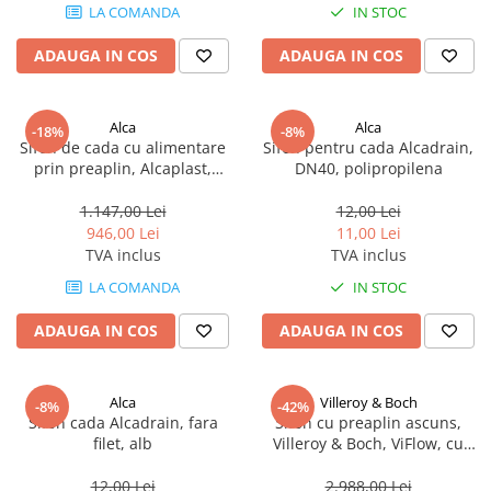
LA COMANDA
IN STOC
ADAUGA IN COS
ADAUGA IN COS
Alca
Alca
-18%
-8%
Sifon de cada cu alimentare
Sifon pentru cada Alcadrain,
prin preaplin, Alcaplast,
DN40, polipropilena
negru-mat
1.147,00 Lei
12,00 Lei
946,00 Lei
11,00 Lei
TVA inclus
TVA inclus
LA COMANDA
IN STOC
ADAUGA IN COS
ADAUGA IN COS
Alca
Villeroy & Boch
-8%
-42%
Sifon cada Alcadrain, fara
Sifon cu preaplin ascuns,
filet, alb
Villeroy & Boch, ViFlow, cu
capac ventil alb
12,00 Lei
2.988,00 Lei