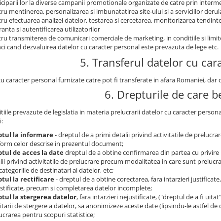
iciparii lor la diverse campanii promotionale organizate de catre prin intermed
ru mentinerea, personalizarea si imbunatatirea site-ului si a serviciilor derul
ru efectuarea analizei datelor, testarea si cercetarea, monitorizarea tendintelo
ranta si autentificarea utilizatorilor
ru transmiterea de comunicari comerciale de marketing, in conditiile si limi
ci cand dezvaluirea datelor cu caracter personal este prevazuta de lege etc.
5. Transferul datelor cu car
cu caracter personal furnizate catre pot fi transferate in afara Romaniei, da
6. Drepturile de care be
tiile prevazute de legislatia in materia prelucrarii datelor cu caracter person
i:
ptul la informare
- dreptul de a primi detalii privind activitatile de prelucr
orm celor descrise in prezentul document;
tul de acces la date
dreptul de a obtine confirmarea din partea cu privire 
lii privind activitatile de prelucrare precum modalitatea in care sunt prelucrat
categoriile de destinatari ai datelor, etc;
tul la rectificare
- dreptul de a obtine corectarea, fara intarzieri justificat
stificate, precum si completarea datelor incomplete;
tul la stergerea datelor
, fara intarzieri nejustificate, ("dreptul de a fi uita
citarii de stergere a datelor, sa anonimizeze aceste date (lipsindu-le astfel de 
ucrarea pentru scopuri statistice;