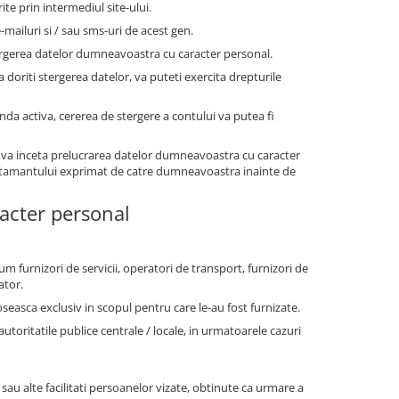
te prin intermediul site-ului.
-mailuri si / sau sms-uri de acest gen.
ergerea datelor dumneavoastra cu caracter personal.
a doriti stergerea datelor, va puteti exercita drepturile
anda activa, cererea de stergere a contului va putea fi
 va inceta prelucrarea datelor dumneavoastra cu caracter
simtamantului exprimat de catre dumneavoastra inainte de
racter personal
um furnizori de servicii, operatori de transport, furnizori de
ator.
oseasca exclusiv in scopul pentru care le-au fost furnizate.
ritatile publice centrale / locale, in urmatoarele cazuri
 sau alte facilitati persoanelor vizate, obtinute ca urmare a