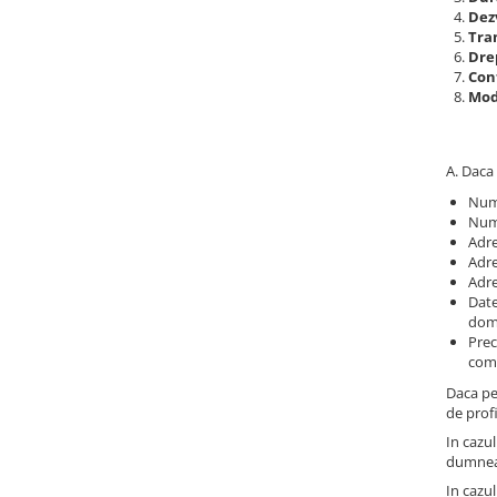
Seturi vase wc monobloc
Dez
Accesorii vase wc
Tra
Drep
Capace wc
Con
Modi
Bideuri
Bideuri suspendate
Bideuri statative
A. Daca 
Piedestale
Num
Num
Pisoare
Adre
Rezervoare wc
Adre
Adre
Rezervore incastrate
Date
dom
Clapete de actionare
Prec
Rezervoare aparente
come
Rame instalare
Daca pe
de profi
Mobilier Baie
In cazul
Seturi de mobilier si lavoar
dumneav
Oglinzi baie si corpuri iluminat
In cazul