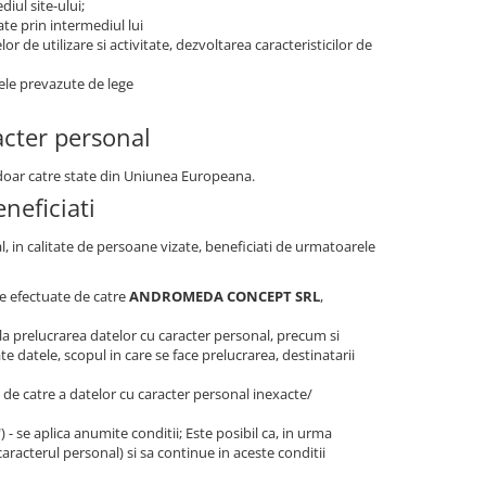
iul site-ului;
ate prin intermediul lui
r de utilizare si activitate, dezvoltarea caracteristicilor de
tele prevazute de lege
acter personal
r doar catre state din Uniunea Europeana.
neficiati
al, in calitate de persoane vizate, beneficiati de urmatoarele
are efectuate de catre
ANDROMEDA CONCEPT SRL
,
la prelucrarea datelor cu caracter personal, precum si
e datele, scopul in care se face prelucrarea, destinatarii
e, de catre a datelor cu caracter personal inexacte/
t") - se aplica anumite conditii; Este posibil ca, in urma
caracterul personal) si sa continue in aceste conditii