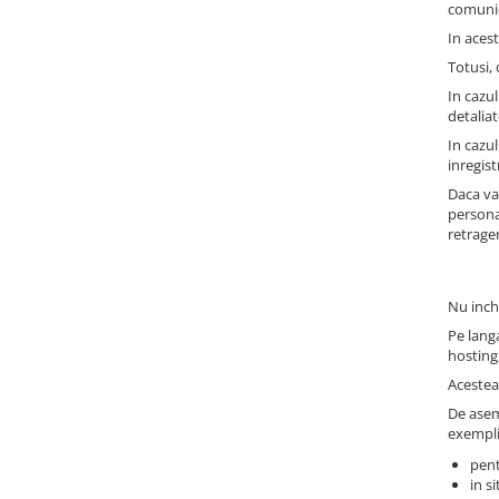
comunica
Accesorii baie
In acest
Accesorii lavoar
Totusi,
Accesorii dus
In cazul
Accesorii toaleta
detaliat
Cuiere si suporturi prosoape
In cazul
inregis
Mozaic
Daca va
Robinete coltar
persona
retrage
Sifoane, ventile si racorduri
Sifoane si ventile lavoar
Nu inch
Sifoane si ventile cada
Pe langa
Sifoane si ventile cadita dus
hosting
Sifoane pardoseala si terasa
Acestea 
Bucatarie
De asem
Baterii Bucatarie
exempli
Baterii cu dus extractabil
pent
in s
Baterii clasice