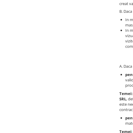
creat va
Corpuri iluminat
B. Daca 
Oglinzi cu iluminare
In m
Oglinzi cu dulapior
masu
In m
Oglinzi simple
vizu
Mobilier Lavoar baie
vizi
comp
Dulapuri de baie
Rafturi incastrate
Accesorii pentru mobila
A. Daca 
pen
Baterii baie
vali
Baterii lavoar
pro
Baterii cada
Temei:
SRL
, de
Baterii dus
este ne
contrac
Seturi baterii
pent
Baterii bideu si dus igienic
mate
Cazi baie
Temei