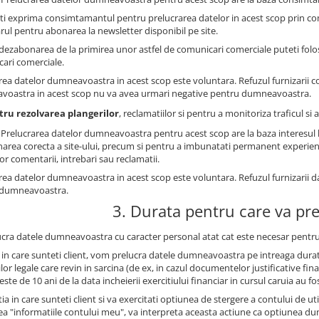
ti exprima consimtamantul pentru prelucrarea datelor in acest scop prin co
rul pentru abonarea la newsletter disponibil pe site.
dezabonarea de la primirea unor astfel de comunicari comerciale puteti folosi
ari comerciale.
rea datelor dumneavoastra in acest scop este voluntara. Refuzul furnizarii 
oastra in acest scop nu va avea urmari negative pentru dumneavoastra.
tru rezolvarea plangerilor
, reclamatiilor si pentru a monitoriza traficul s
: Prelucrarea datelor dumneavoastra pentru acest scop are la baza interesul 
narea corecta a site-ului, precum si pentru a imbunatati permanent experienta 
lor comentarii, intrebari sau reclamatii.
rea datelor dumneavoastra in acest scop este voluntara. Refuzul furnizarii 
 dumneavoastra.
3. Durata pentru care va pr
ucra datele dumneavoastra cu caracter personal atat cat este necesar pentru
l in care sunteti client, vom prelucra datele dumneavoastra pe intreaga durat
ilor legale care revin in sarcina (de ex, in cazul documentelor justificative 
este de 10 ani de la data incheierii exercitiului financiar in cursul caruia au fo
tia in care sunteti client si va exercitati optiunea de stergere a contului de u
ea "informatiile contului meu", va interpreta aceasta actiune ca optiunea 