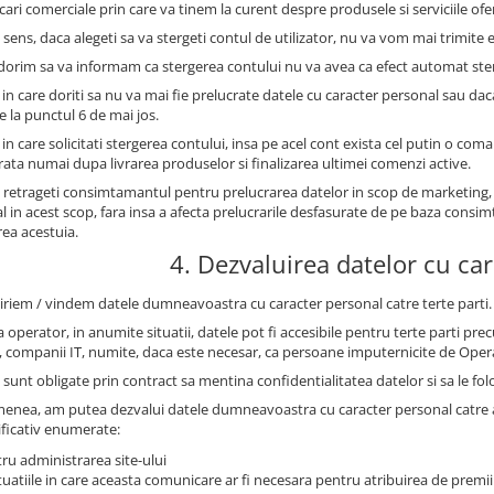
ri comerciale prin care va tinem la curent despre produsele si serviciile oferi
 sens, daca alegeti sa va stergeti contul de utilizator, nu va vom mai trimite e
 dorim sa va informam ca stergerea contului nu va avea ca efect automat st
 in care doriti sa nu va mai fie prelucrate datele cu caracter personal sau dac
e la punctul 6 de mai jos.
 in care solicitati stergerea contului, insa pe acel cont exista cel putin o com
trata numai dupa livrarea produselor si finalizarea ultimei comenzi active.
 retrageti consimtamantul pentru prelucrarea datelor in scop de marketing,
l in acest scop, fara insa a afecta prelucrarile desfasurate de pe baza con
rea acestuia.
4. Dezvaluirea datelor cu ca
iriem / vindem datele dumneavoastra cu caracter personal catre terte parti.
 operator, in anumite situatii, datele pot fi accesibile pentru terte parti prec
, companii IT, numite, daca este necesar, ca persoane imputernicite de Oper
sunt obligate prin contract sa mentina confidentialitatea datelor si sa le fol
enea, am putea dezvalui datele dumneavoastra cu caracter personal catre auto
ficativ enumerate:
ru administrarea site-ului
ituatiile in care aceasta comunicare ar fi necesara pentru atribuirea de premii