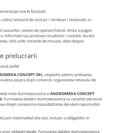
rsonal pe care le furnizati:
n cadrul sectiunii de contact / intrebari / reclamatii, in
l cautarilor, sistem de operare folosit, limba si pagini
stru, informatii sau produse vizualizate / cautate, durata
area, click-urile, trecerile de mouse), date despre
e prelucrarii
onal astfel:
ANDROMEDA CONCEPT SRL
, respectiv pentru preluarea,
oastra asupra starii comenzii, organizarea returului de
heiat intre dumneavoastra si
ANDROMEDA CONCEPT
ii
. Furnizarea datelor dumneavoastra cu caracter personal
ea drept consecinta imposibilitatea derularii raporturilor
te prin intermediul site-ului, inclusiv a obligatiilor in
 unor obligatii legale. Furnizarea datelor dumneavoastra