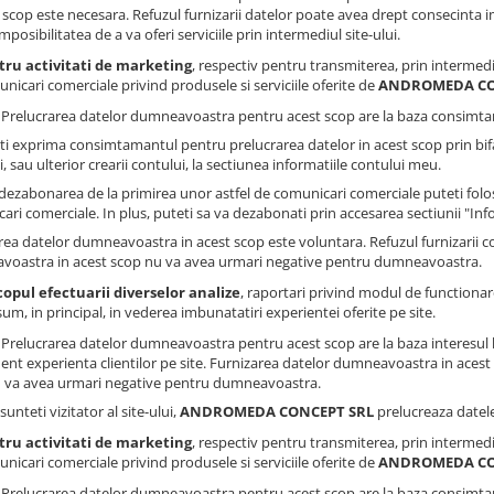
 scop este necesara. Refuzul furnizarii datelor poate avea drept consecinta impo
imposibilitatea de a va oferi serviciile prin intermediul site-ului.
tru activitati de marketing
, respectiv pentru transmiterea, prin intermedi
nicari comerciale privind produsele si serviciile oferite de
ANDROMEDA CO
: Prelucrarea datelor dumneavoastra pentru acest scop are la baza consimtam
ti exprima consimtamantul pentru prelucrarea datelor in acest scop prin bi
, sau ulterior crearii contului, la sectiunea informatiile contului meu.
dezabonarea de la primirea unor astfel de comunicari comerciale puteti folosi
ari comerciale. In plus, puteti sa va dezabonati prin accesarea sectiunii "Inf
rea datelor dumneavoastra in acest scop este voluntara. Refuzul furnizarii 
oastra in acest scop nu va avea urmari negative pentru dumneavoastra.
copul efectuarii diverselor analize
, raportari privind modul de functionare 
um, in principal, in vederea imbunatatiri experientei oferite pe site.
: Prelucrarea datelor dumneavoastra pentru acest scop are la baza interesul 
nt experienta clientilor pe site. Furnizarea datelor dumneavoastra in acest s
 va avea urmari negative pentru dumneavoastra.
sunteti vizitator al site-ului,
ANDROMEDA CONCEPT SRL
prelucreaza datel
tru activitati de marketing
, respectiv pentru transmiterea, prin intermedi
nicari comerciale privind produsele si serviciile oferite de
ANDROMEDA CO
: Prelucrarea datelor dumneavoastra pentru acest scop are la baza consimtam