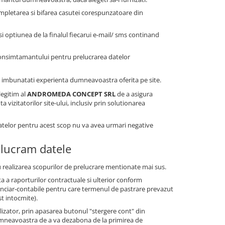
mpletarea si bifarea casutei corespunzatoare din
 optiunea de la finalul fiecarui e-mail/ sms continand
consimtamantului pentru prelucrarea datelor
i a imbunatati experienta dumneavoastra oferita pe site.
legitim al
ANDROMEDA CONCEPT SRL
de a asigura
vizitatorilor site-ului, inclusiv prin solutionarea
datelor pentru acest scop nu va avea urmari negative
elucram datele
 realizarea scopurilor de prelucrare mentionate mai sus.
a a raporturilor contractuale si ulterior conform
financiar-contabile pentru care termenul de pastrare prevazut
st intocmite).
tilizator, prin apasarea butonul "stergere cont" din
dumneavoastra de a va dezabona de la primirea de