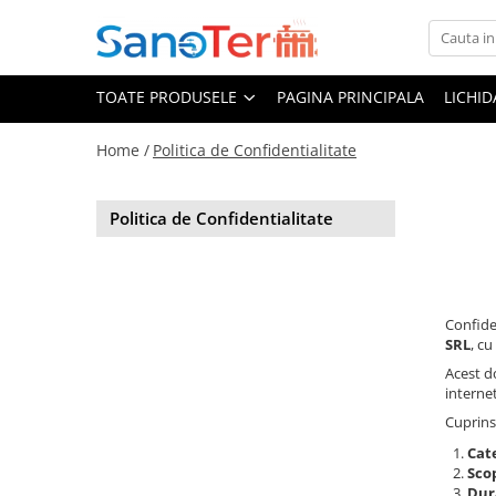
Toate Produsele
TOATE PRODUSELE
PAGINA PRINCIPALA
LICHI
Obiecte Sanitare
Lavoare
Home /
Politica de Confidentialitate
Lavoare pe perete
Lavoare pe blat
Politica de Confidentialitate
Lavoare incastrabile
Lavoare sub blat
Lavoare Colt Duble Speciale
Confide
Lavoare stative
SRL
, cu
Lavoare pe mobilier
Acest d
Seturi Lavoare
interne
Vase wc
Cuprins
Vase wc suspendate
Cat
Scop
Vase wc statative
Dur