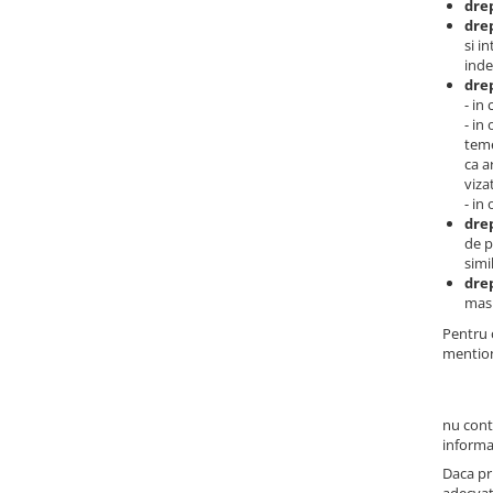
drep
Teava PE-RT PE-XA
drep
Placa cu nuturi
si i
inde
Accesorii incalzire
drep
- in
Echipamente de incalzire
- in
Calorifere de baie
teme
ca a
Radiatoare otel
viza
- in
Radiator aluminiu
drep
Cazane ardere naturala
de p
simi
Termoseminee pe peleti/lemn
drep
masu
Robineti calorifer
Pentru o
Fitinguri Robineti
mention
Robineti apa
Fitinguri alama
nu cont
informat
Daca pr