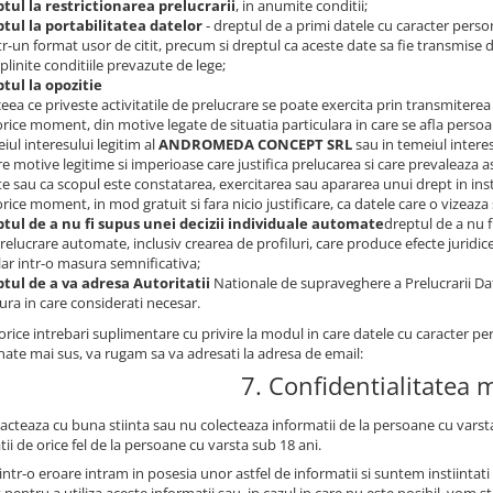
tul la restrictionarea prelucrarii
, in anumite conditii;
tul la portabilitatea datelor
- dreptul de a primi datele cu caracter perso
ntr-un format usor de citit, precum si dreptul ca aceste date sa fie transmise 
plinite conditiile prevazute de lege;
tul la opozitie
 ceea ce priveste activitatile de prelucrare se poate exercita prin transmiterea
 orice moment, din motive legate de situatia particulara in care se afla persoan
iul interesului legitim al
ANDROMEDA CONCEPT SRL
sau in temeiul intere
re motive legitime si imperioase care justifica prelucarea si care prevaleaza as
te sau ca scopul este constatarea, exercitarea sau apararea unui drept in ins
 orice moment, in mod gratuit si fara nicio justificare, ca datele care o vizeaza
tul de a nu fi supus unei decizii individuale automate
dreptul de a nu f
relucrare automate, inclusiv crearea de profiluri, care produce efecte juridi
lar intr-o masura semnificativa;
tul de a va adresa Autoritatii
Nationale de supraveghere a Prelucrarii Da
ra in care considerati necesar.
rice intrebari suplimentare cu privire la modul in care datele cu caracter pe
ate mai sus, va rugam sa va adresati la adresa de email:
7. Confidentialitatea 
acteaza cu buna stiinta sau nu colecteaza informatii de la persoane cu varsta
ii de orice fel de la persoane cu varsta sub 18 ani.
intr-o eroare intram in posesia unor astfel de informatii si suntem instiinta