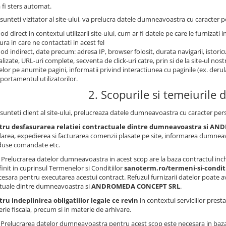
 fi sters automat.
sunteti vizitator al site-ului, va prelucra datele dumneavoastra cu caracter pe
od direct in contextul utilizarii site-ului, cum ar fi datele pe care le furnizati i
ra in care ne contactati in acest fel
od indirect, date precum: adresa IP, browser folosit, durata navigarii, istoricu
alizate, URL-uri complete, secventa de click-uri catre, prin si de la site-ul no
telor pe anumite pagini, informatii privind interactiunea cu paginile (ex. derul
ortamentul utilizatorilor.
2. Scopurile si temeiurile d
sunteti client al site-ului, prelucreaza datele dumneavoastra cu caracter pers
tru desfasurarea relatiei contractuale dintre dumneavoastra si 
darea, expedierea si facturarea comenzii plasate pe site, informarea dumneav
duse comandate etc.
Prelucrarea datelor dumneavoastra in acest scop are la baza contractul inc
finit in cuprinsul Termenelor si Conditiilor
sanoterm.ro/termeni-si-condit
cesara pentru executarea acestui contract. Refuzul furnizarii datelor poate av
tuale dintre dumneavoastra si
ANDROMEDA CONCEPT SRL
.
ru indeplinirea obligatiilor legale ce revin
in contextul serviciilor presta
rie fiscala, precum si in materie de arhivare.
: Prelucrarea datelor dumneavoastra pentru acest scop este necesara in baza