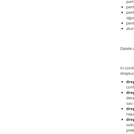
part
Baterii cu dus extractabil
pent
pent
Baterii cu pipa flexibila
sigu
Chiuvete bucatarie
pent
atun
Chiuvete Compozit
Chiuvete Inox
Accesorii chiuvete
Datele 
Seturi chiuvete si baterii
Incalzire in pardoseala
In condi
Pachet complet
dreptur
Distribuitoare
dre
conf
Grup amestec
drep
deta
Automatizari
sau 
Pompe recirculare
drep
neju
Pompa ridicare presiune
drep
soli
Cutii distribuitoare
prel