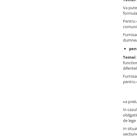
Cadite patrate
Va pute
Cadite semirotunde
formula
Cadita pentagonala
Pentru 
Paravan de dus
comunic
Rigole si canale de scurgere dus
Furniza
dumneav
Usi si pereti
pen
Usi batante
Temei
Usi culisante
functio
diferite
Usi pliabile
Furniza
Pereti ficsi
pentru
Sisteme de dus
Coloane de dus
va prel
Sisteme de dus incastrate
In cazu
Seturi de dus
obligati
de lege 
Pare, furtunuri si accesorii
In situa
Brate si palarii dus
sectiun