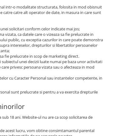
nal intr-o modalitate structurata, folosita in mod obisnuit
de catre catre alt operator de date, in masura in care sunt
 unei solicitari conform celor indicate mai jos;
a vizata, ca datele care o vizeaza sa fie prelucrate in
sului public, cu exceptia cazurilor in care poate demonstra
upra intereselor, drepturilor si libertatilor persoanelor
tanta;
 sa fie prelucrate in scop de marketing direct.
i subiectul unei decizii luate numai pe baza unor activitati
ce care privesc persoana vizata sau o afecteaza in mod
telor cu Caracter Personal sau instantelor competente, in
rsonal sunt prelucrate si pentru a va exercita drepturile
minorilor
 sub 18 ani. Website-ul nu are ca scop solicitarea de
ti de acest lucru, vom obtine consimtamantul parental