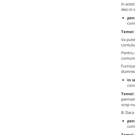
Masti, sifoane si suporturi cazi
in acest
deci in 
baie
pen
Cazi freestanding
comu
Cazi dreptunghiulare
Temei
Cazi de colt
Va pute
contului
Paravane de cada
Pentru 
Masti, sifoane si suporturi cazi
comunic
Cabine dus
Furniza
dumneav
Cabine de dus dreptunghiulare
in s
Cabine de dus patrate
cons
Cabine de dus pentagonale
Temei
permane
Cabine de dus semirotunde
scop nu
Cadite de dus
B. Daca 
Cadite semitorunde
pen
comu
Cadite dreptunghiulare
Temei