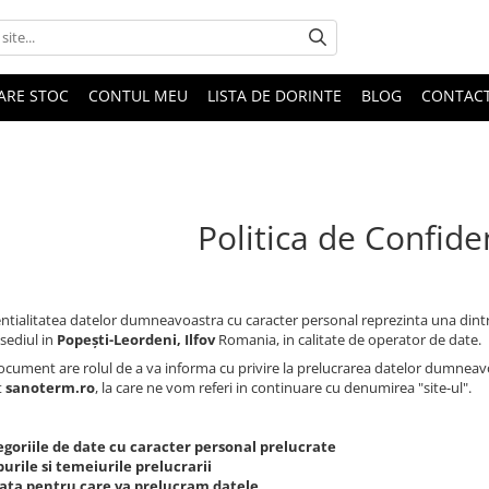
DARE STOC
CONTUL MEU
LISTA DE DORINTE
BLOG
CONTAC
Politica de Confiden
ntialitatea datelor dumneavoastra cu caracter personal reprezinta una dintr
 sediul in
Popești-Leordeni, Ilfov
Romania, in calitate de operator de date.
ocument are rolul de a va informa cu privire la prelucrarea datelor dumneavoas
t
sanoterm.ro
, la care ne vom referi in continuare cu denumirea "site-ul".
egoriile de date cu caracter personal prelucrate
urile si temeiurile prelucrarii
ata pentru care va prelucram datele