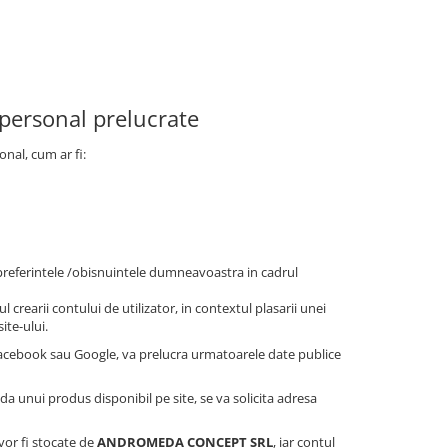
 personal prelucrate
onal, cum ar fi:
/preferintele /obisnuintele dumneavoastra in cadrul
l crearii contului de utilizator, in contextul plasarii unei
ite-ului.
 Facebook sau Google, va prelucra urmatoarele date publice
nda unui produs disponibil pe site, se va solicita adresa
 vor fi stocate de
ANDROMEDA CONCEPT SRL
, iar contul