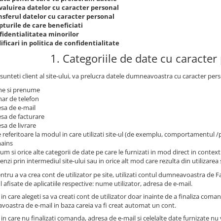
valuirea datelor cu caracter personal
nsferul datelor cu caracter personal
turile de care beneficiati
fidentialitatea minorilor
ficari in politica de confidentialitate
1. Categoriile de date cu caracter
sunteti client al site-ului, va prelucra datele dumneavoastra cu caracter pers
e si prenume
ar de telefon
sa de e-mail
sa de facturare
sa de livrare
 referitoare la modul in care utilizati site-ul (de exemplu, comportamentul 
ains
um si orice alte categorii de date pe care le furnizati in mod direct in contextu
nzi prin intermediul site-ului sau in orice alt mod care rezulta din utilizarea s
ntru a va crea cont de utilizator pe site, utilizati contul dumneavoastra de
l afisate de aplicatiile respective: nume utilizator, adresa de e-mail.
 in care alegeti sa va creati cont de utilizator doar inainte de a finaliza coma
oastra de e-mail in baza careia va fi creat automat un cont.
 in care nu finalizati comanda, adresa de e-mail si celelalte date furnizate nu