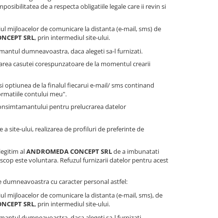
sibilitatea de a respecta obligatiile legale care ii revin si
ul mijloacelor de comunicare la distanta (e-mail, sms) de
NCEPT SRL
, prin intermediul site-ului.
antul dumneavoastra, daca alegeti sa-l furnizati.
farea casutei corespunzatoare de la momentul crearii
 optiunea de la finalul fiecarui e-mail/ sms continand
ormatiile contului meu".
consimtamantului pentru prelucrarea datelor
a site-ului, realizarea de profiluri de preferinte de
legitim al
ANDROMEDA CONCEPT SRL
de a imbunatati
cop este voluntara. Refuzul furnizarii datelor pentru acest
e dumneavoastra cu caracter personal astfel:
ul mijloacelor de comunicare la distanta (e-mail, sms), de
NCEPT SRL
, prin intermediul site-ului.
antul dumneavoastra, daca alegeti sa-l furnizati.