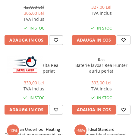
Hoffman Pumps PS 12/9 G
427,00 Lei
327,00 Lei
305,00 Lei
TVA inclus
TVA inclus
IN STOC
IN STOC
ADAUGA IN COS
ADAUGA IN COS
Rea
Rea
Baterie lavoar inalta Rea
Baterie lavoar Rea Hunter
Ontario cupru periat
auriu periat
339,00 Lei
393,00 Lei
TVA inclus
TVA inclus
IN STOC
IN STOC
ADAUGA IN COS
ADAUGA IN COS
Hoffman Underfloor Heating
Ideal Standard
-13%
-66%
Termostat neprogramabil cu
Rezervor ideal standard