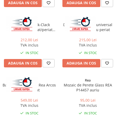
ADAUGA IN COS
ADAUGA IN COS
Capace wc
Usi batante
Usi culisante
Bideuri
Rea
Rea
Usi pliabile
Bideuri suspendate
Ventil lavoar Click-Clack
Dop pentru lavoar universal
Pereti ficsi
Bideuri statative
universal auriu mat/periat
clic-clac Rea cupru periat
Rea
Piedestale
212,00 Lei
215,00 Lei
Pisoare
TVA inclus
TVA inclus
IN STOC
IN STOC
ADAUGA IN COS
ADAUGA IN COS
Rea
Rea
Baterie pentru cada Rea Arcos
Mozaic de Perete Glass REA
auriu periat
P14457 auriu
549,00 Lei
95,00 Lei
TVA inclus
TVA inclus
IN STOC
IN STOC