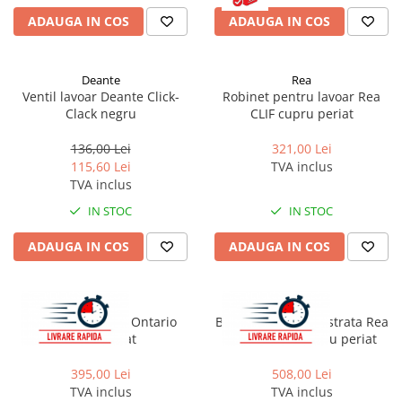
ADAUGA IN COS
ADAUGA IN COS
Deante
Rea
Ventil lavoar Deante Click-
Robinet pentru lavoar Rea
Clack negru
CLIF cupru periat
136,00 Lei
321,00 Lei
115,60 Lei
TVA inclus
TVA inclus
IN STOC
IN STOC
ADAUGA IN COS
ADAUGA IN COS
Rea
Rea
Baterie cadă REA Ontario
Baterie lavoar incastrata Rea
auriu periat
Argon + BOX auriu periat
395,00 Lei
508,00 Lei
TVA inclus
TVA inclus