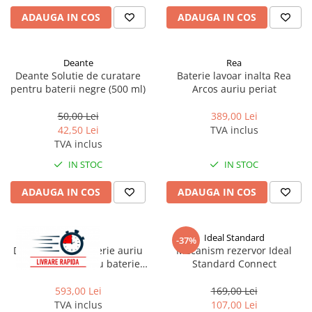
ADAUGA IN COS
ADAUGA IN COS
Deante
Rea
Deante Solutie de curatare
Baterie lavoar inalta Rea
pentru baterii negre (500 ml)
Arcos auriu periat
50,00 Lei
389,00 Lei
42,50 Lei
TVA inclus
TVA inclus
IN STOC
IN STOC
ADAUGA IN COS
ADAUGA IN COS
Rea
Ideal Standard
-37%
Dus igienic cu baterie auriu
Mecanism rezervor Ideal
periat Rea Loop cu baterie
Standard Connect
incastrata
593,00 Lei
169,00 Lei
TVA inclus
107,00 Lei