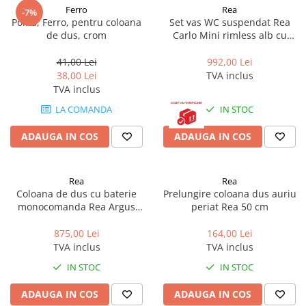
Ferro
Rea
-7%
Polita, Ferro, pentru coloana
Set vas WC suspendat Rea
de dus, crom
Carlo Mini rimless alb cu
capac softclose
41,00 Lei
992,00 Lei
38,00 Lei
TVA inclus
TVA inclus
LA COMANDA
IN STOC
ADAUGA IN COS
ADAUGA IN COS
Rea
Rea
Coloana de dus cu baterie
Prelungire coloana dus auriu
monocomanda Rea Argus
periat Rea 50 cm
auriu periat
875,00 Lei
164,00 Lei
TVA inclus
TVA inclus
IN STOC
IN STOC
ADAUGA IN COS
ADAUGA IN COS