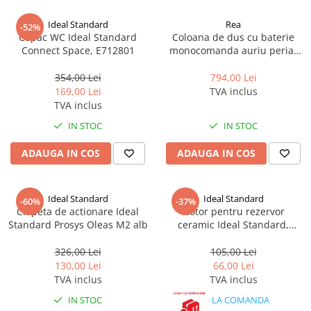
Ideal Standard
Rea
-52%
Capac WC Ideal Standard
Coloana de dus cu baterie
Connect Space, E712801
monocomanda auriu periat
Rea Luis
354,00 Lei
794,00 Lei
169,00 Lei
TVA inclus
TVA inclus
IN STOC
IN STOC
ADAUGA IN COS
ADAUGA IN COS
Ideal Standard
Ideal Standard
-60%
-37%
Clapeta de actionare Ideal
Flotor pentru rezervor
Standard Prosys Oleas M2 alb
ceramic Ideal Standard,
alimentare de jos
326,00 Lei
105,00 Lei
130,00 Lei
66,00 Lei
TVA inclus
TVA inclus
IN STOC
LA COMANDA