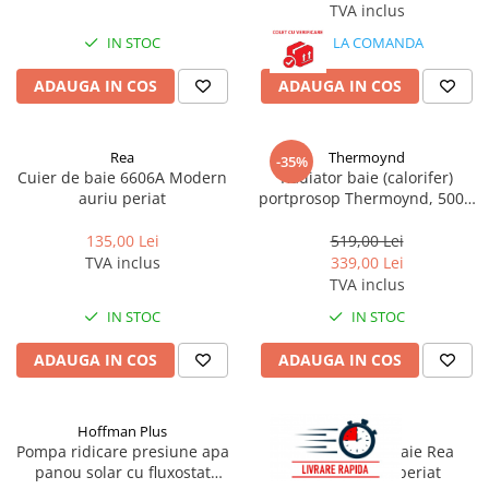
TVA inclus
IN STOC
LA COMANDA
ADAUGA IN COS
ADAUGA IN COS
Rea
Thermoynd
-35%
Cuier de baie 6606A Modern
Radiator baie (calorifer)
auriu periat
portprosop Thermoynd, 500 x
1500 mm, negru mat, drept,
accesorii incluse
135,00 Lei
519,00 Lei
TVA inclus
339,00 Lei
TVA inclus
IN STOC
IN STOC
ADAUGA IN COS
ADAUGA IN COS
Hoffman Plus
Rea
Pompa ridicare presiune apa
Baterie pentru baie Rea
panou solar cu fluxostat
Ontario auriu periat