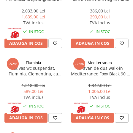
120 x 90 cm, inaltime 200 cm,
calorifer baie, accesorii
negru
incluse
2.033,00 Lei
386,00 Lei
1.639,00 Lei
299,00 Lei
TVA inclus
TVA inclus
IN STOC
IN STOC
ADAUGA IN COS
ADAUGA IN COS
Fluminia
Mediterraneo
-52%
-25%
Set vas wc suspendat,
Paravan de dus walk-in
Fluminia, Clementina, cu
Mediterraneo Foxy Black 90 x
capac quick release si soft
200 cm easy clean profil auriu
close, alb
periat
1.218,00 Lei
1.342,00 Lei
589,00 Lei
1.006,00 Lei
TVA inclus
TVA inclus
IN STOC
IN STOC
ADAUGA IN COS
ADAUGA IN COS