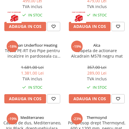
499,00 Lei
479,00 Lei
TVA inclus
TVA inclus
IN STOC
IN STOC
ADAUGA IN COS
ADAUGA IN COS
Hoffman Underfloor Heating
Alca
-18%
-19%
Teava PE-RT Evo Pipe pentru
Clapeta de actionare
incalzire in pardoseala cu
Alcadrain M578 negru mat
protectie UV si bariera de
Oxigen, produsa in Romania,
1.681,00 Lei
357,00 Lei
16x2 mm, colac 500 ml,
1.381,00 Lei
289,00 Lei
Hoffman Underfloor Heating
TVA inclus
TVA inclus
IN STOC
IN STOC
ADAUGA IN COS
ADAUGA IN COS
Mediterraneo
Thermoynd
-19%
-23%
Cabina de dus, Mediterraneo,
Portprosop drept Thermoynd,
Iris Black, dreptunghiulara,
600 x 1200 mm, negru mat,