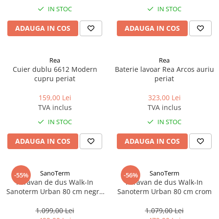
IN STOC
IN STOC
ADAUGA IN COS
ADAUGA IN COS
Rea
Rea
Cuier dublu 6612 Modern
Baterie lavoar Rea Arcos auriu
cupru periat
periat
159,00 Lei
323,00 Lei
TVA inclus
TVA inclus
IN STOC
IN STOC
ADAUGA IN COS
ADAUGA IN COS
SanoTerm
SanoTerm
-55%
-56%
Paravan de dus Walk-In
Paravan de dus Walk-In
Sanoterm Urban 80 cm negru
Sanoterm Urban 80 cm crom
mat
1.099,00 Lei
1.079,00 Lei