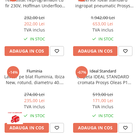
fir 230V, Hoffman Underfloor
ingropat pneumatic Prosys
heating HFHTRS230
120 R027767
232,00 Lei
1.942,00 Lei
202,00 Lei
653,00 Lei
TVA inclus
TVA inclus
IN STOC
IN STOC
ADAUGA IN COS
ADAUGA IN COS
Fluminia
Ideal Standard
-14%
-67%
Lavoar pe blat Fluminia, Ibiza
Clapeta IDEAL STANDARD
New, rotund, diametru 40.5
cromata Prosys Oleas P1
cm, alb
R0116AA
274,00 Lei
519,00 Lei
235,00 Lei
171,00 Lei
TVA inclus
TVA inclus
IN STOC
IN STOC
ADAUGA IN COS
ADAUGA IN COS