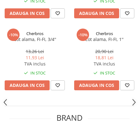
IN STOC
IN STOC
Seturi vase wc monobloc
Accesorii vase wc
ADAUGA IN COS
ADAUGA IN COS
Capace wc
Bideuri
Cherbros
Cherbros
-10%
-10%
Bideuri suspendate
Cot alama, FI-FI, 3/4''
Cot alama, FI-FI, 1''
Bideuri statative
13,26 Lei
20,90 Lei
Piedestale
11,93 Lei
18,81 Lei
Pisoare
TVA inclus
TVA inclus
Rezervoare wc
IN STOC
IN STOC
Rezervore incastrate
ADAUGA IN COS
ADAUGA IN COS
Clapete de actionare
Rezervoare aparente
Rame instalare
BRAND
Mobilier Baie
Seturi de mobilier si lavoar
Oglinzi baie si corpuri iluminat