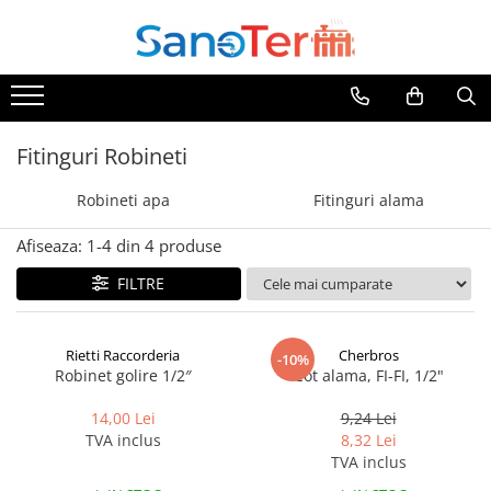
Toate Produsele
Obiecte Sanitare
Lavoare
Fitinguri Robineti
Lavoare pe perete
Robineti apa
Fitinguri alama
Lavoare pe blat
Lavoare incastrabile
Afiseaza:
1-
4
din
4
produse
Lavoare sub blat
FILTRE
Lavoare Colt Duble Speciale
Lavoare stative
Lavoare pe mobilier
Rietti Raccorderia
Cherbros
-10%
Robinet golire 1/2″
Cot alama, FI-FI, 1/2"
Seturi Lavoare
Vase wc
14,00 Lei
9,24 Lei
TVA inclus
8,32 Lei
Vase wc suspendate
TVA inclus
Vase wc statative