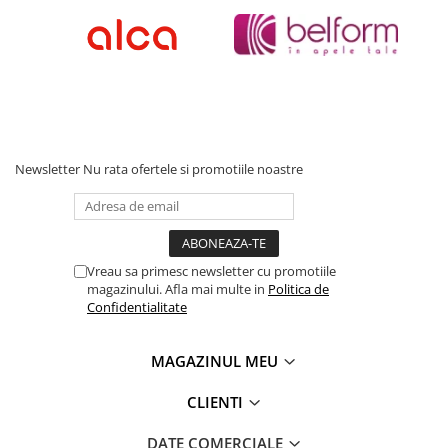
Corpuri iluminat
Oglinzi cu iluminare
Oglinzi cu dulapior
Oglinzi simple
Mobilier Lavoar baie
Dulapuri de baie
Newsletter
Nu rata ofertele si promotiile noastre
Rafturi incastrate
Accesorii pentru mobila
Baterii baie
Vreau sa primesc newsletter cu promotiile
Baterii lavoar
magazinului. Afla mai multe in
Politica de
Confidentialitate
Baterii cada
Baterii dus
MAGAZINUL MEU
Seturi baterii
CLIENTI
Baterii bideu si dus igienic
Cazi baie
DATE COMERCIALE