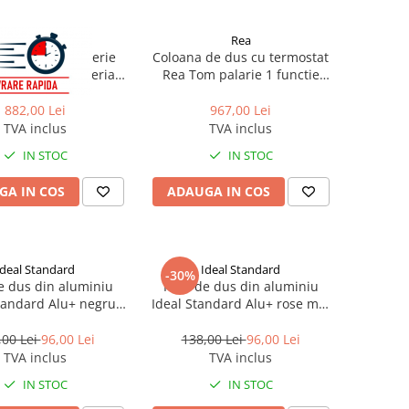
Rea
Rea
 de dus cu baterie
Coloana de dus cu termostat
manda auriu periat
Rea Tom palarie 1 functie
Rea Bravo
auriu lucios
882,00 Lei
967,00 Lei
TVA inclus
TVA inclus
IN STOC
IN STOC
GA IN COS
ADAUGA IN COS
Ideal Standard
Ideal Standard
-30%
e dus din aluminiu
Para de dus din aluminiu
tandard Alu+ negru
Ideal Standard Alu+ rose mat
cu 2 tipuri de jet
cu 2 tipuri de jet
,00 Lei
96,00 Lei
138,00 Lei
96,00 Lei
TVA inclus
TVA inclus
IN STOC
IN STOC