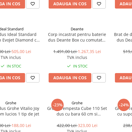
A IN COS
ADAUGA IN COS
ADAU
deal Standard
Deante
dus Ideal Standard
Corp incastrat pentru baterie
Brat de 
n EvoJet Diamond cu
dus Deante Box cu comutator
dus Dea
s 115 mm, bara 600
de dus
mm
00 Lei
505,00 Lei
1.491,00 Lei
1.267,35 Lei
519,
TVA inclus
TVA inclus
IN STOC
IN STOC
A IN COS
ADAUGA IN COS
ADAU
Grohe
Grohe
-23%
-24%
us Grohe Vitalio Joy
Grohe Tempesta Cube 110 Set
Grohe T
m lucios 1 tip de jet
dus cu bara 60 cm si
cu supo
savoniera 3 jeturi, crom
00 Lei
188,00 Lei
422,00 Lei
323,00 Lei
238,
TVA inclus
TVA inclus