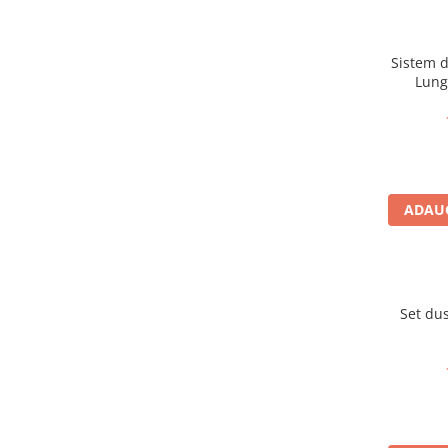
Accesorii baie
Accesorii lavoar
Sistem d
Accesorii dus
Lungo
Accesorii toaleta
Cuiere si suporturi prosoape
Mozaic
Robinete coltar
ADAUG
Sifoane, ventile si racorduri
Sifoane si ventile lavoar
Sifoane si ventile cada
Sifoane si ventile cadita dus
Set du
Sifoane pardoseala si terasa
Bucatarie
Baterii Bucatarie
Baterii cu dus extractabil
Baterii clasice