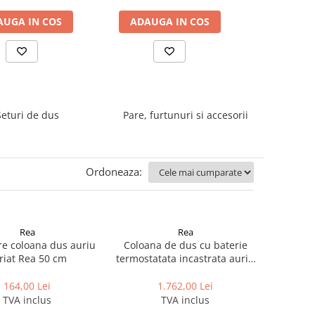
AUGA IN COS
ADAUGA IN COS
ADAUGA
Seturi de dus
Pare, furtunuri si accesorii
Ordoneaza:
Rea
Rea
re coloana dus auriu
Coloana de dus cu baterie
riat Rea 50 cm
termostatata incastrata auriu
periat Rea Lungo
164,00 Lei
1.762,00 Lei
TVA inclus
TVA inclus