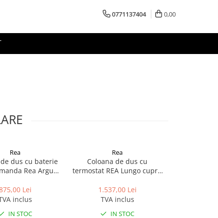
0771137404
0,00
T
LARE
Rea
Rea
R
de dus cu baterie
Coloana de dus cu
Coloana 
manda Rea Argus
termostat REA Lungo cupru
termostat Rob
uriu periat
periat
R
875,00 Lei
1.537,00 Lei
1.197
TVA inclus
TVA inclus
TVA 
IN STOC
IN STOC
I