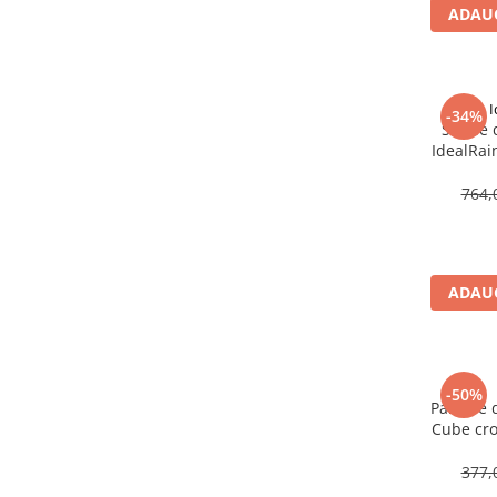
ADAUG
Baterii cu dus extractabil
Baterii cu pipa flexibila
Chiuvete bucatarie
I
Chiuvete Compozit
-34%
Set de 
Chiuvete Inox
IdealRai
Accesorii chiuvete
para du
764,
Seturi chiuvete si baterii
Incalzire in pardoseala
Pachet complet
ADAUG
Distribuitoare
Grup amestec
Automatizari
-50%
Pompe recirculare
Para de d
Cube cro
Pompa ridicare presiune
Cutii distribuitoare
377,