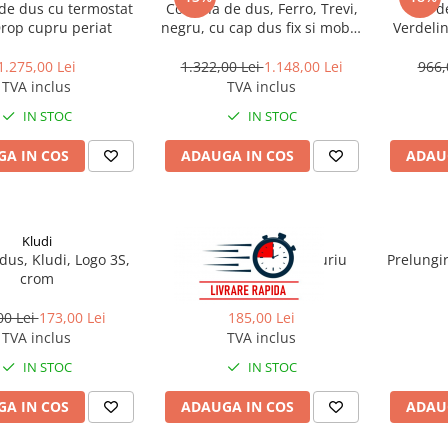
de dus cu termostat
Coloana de dus, Ferro, Trevi,
Set d
rop cupru periat
negru, cu cap dus fix si mobil,
Verdelin
baterie dus cu termostat
1.275,00 Lei
1.322,00 Lei
1.148,00 Lei
966,
TVA inclus
TVA inclus
IN STOC
IN STOC
A IN COS
ADAUGA IN COS
ADAU
Kludi
Rea
dus, Kludi, Logo 3S,
Suport para Dus 01 Auriu
Prelungi
crom
Periat 70cm, Rea
00 Lei
173,00 Lei
185,00 Lei
TVA inclus
TVA inclus
IN STOC
IN STOC
A IN COS
ADAUGA IN COS
ADAU