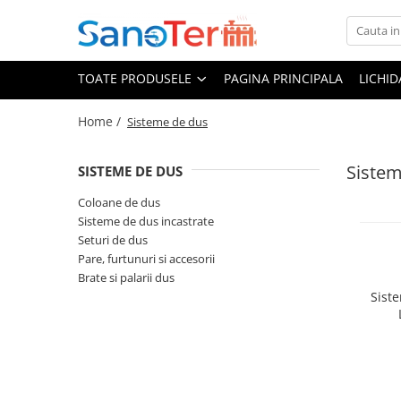
Toate Produsele
TOATE PRODUSELE
PAGINA PRINCIPALA
LICHI
Obiecte Sanitare
Lavoare
Home /
Sisteme de dus
Lavoare pe perete
Sistem
Lavoare pe blat
SISTEME DE DUS
Lavoare incastrabile
Coloane de dus
Lavoare sub blat
Sisteme de dus incastrate
Lavoare Colt Duble Speciale
Seturi de dus
Pare, furtunuri si accesorii
Lavoare stative
Brate si palarii dus
Lavoare pe mobilier
Sist
Seturi Lavoare
Vase wc
Vase wc suspendate
Vase wc statative