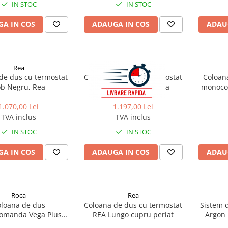
IN STOC
IN STOC
A IN COS
ADAUGA IN COS
ADAU
Rea
Rea
de dus cu termostat
Coloana de dus cu termostat
Coloana
b Negru, Rea
Rob Auriu Periat, Rea
monoco
1.070,00 Lei
1.197,00 Lei
TVA inclus
TVA inclus
IN STOC
IN STOC
A IN COS
ADAUGA IN COS
ADAU
Roca
Rea
loana de dus
Coloana de dus cu termostat
Sistem 
omanda Vega Plus
REA Lungo cupru periat
Argon 
 finisaj negru mat