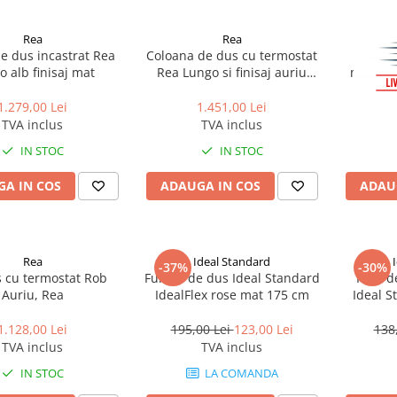
Rea
Rea
e dus incastrat Rea
Coloana de dus cu termostat
Coloana
 alb finisaj mat
Rea Lungo si finisaj auriu
monoco
periat
1.279,00 Lei
1.451,00 Lei
TVA inclus
TVA inclus
IN STOC
IN STOC
A IN COS
ADAUGA IN COS
ADAU
Rea
Ideal Standard
-37%
-30%
s cu termostat Rob
Furtun de dus Ideal Standard
Para d
Auriu, Rea
IdealFlex rose mat 175 cm
Ideal S
mat 
1.128,00 Lei
195,00 Lei
123,00 Lei
138
TVA inclus
TVA inclus
IN STOC
LA COMANDA