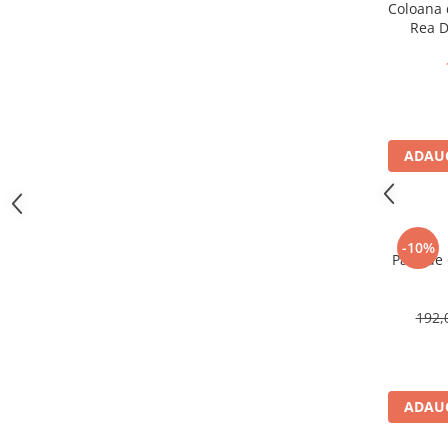
Cadite patrate
Coloana 
Rea D
Cadite semirotunde
Cadita pentagonala
Paravan de dus
Rigole si canale de scurgere dus
Usi si pereti
ADAUG
Usi batante
Usi culisante
Usi pliabile
-10%
Pereti ficsi
Para de 
Sisteme de dus
Coloane de dus
192,
Sisteme de dus incastrate
Seturi de dus
Pare, furtunuri si accesorii
ADAUG
Brate si palarii dus