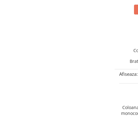
Seturi vase wc monobloc
Accesorii vase wc
Capace wc
Bideuri
Bideuri suspendate
Bideuri statative
Co
Piedestale
Brat
Pisoare
Rezervoare wc
Afiseaza:
Rezervore incastrate
Clapete de actionare
Rezervoare aparente
Coloana
Rame instalare
monocom
Mobilier Baie
Seturi de mobilier si lavoar
Oglinzi baie si corpuri iluminat