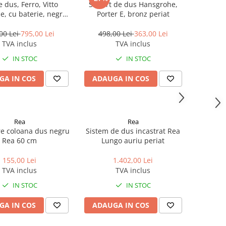
e dus, Ferro, Vitto
Suport de dus Hansgrohe,
e, cu baterie, negru
Porter E, bronz periat
mat
00 Lei
795,00 Lei
498,00 Lei
363,00 Lei
TVA inclus
TVA inclus
IN STOC
IN STOC
GA IN COS
ADAUGA IN COS
Rea
Rea
re coloana dus negru
Sistem de dus incastrat Rea
Rea 60 cm
Lungo auriu periat
155,00 Lei
1.402,00 Lei
TVA inclus
TVA inclus
IN STOC
IN STOC
GA IN COS
ADAUGA IN COS