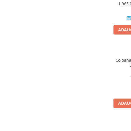
Masti, sifoane si suporturi cazi
1.965,
baie
Cazi freestanding
Cazi dreptunghiulare
ADAUG
Cazi de colt
Paravane de cada
Masti, sifoane si suporturi cazi
Coloana
Cabine dus
Cabine de dus dreptunghiulare
Cabine de dus patrate
Cabine de dus pentagonale
Cabine de dus semirotunde
ADAUG
Cadite de dus
Cadite semitorunde
Cadite dreptunghiulare