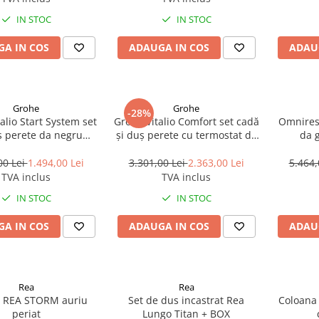
IN STOC
IN STOC
A IN COS
ADAUGA IN COS
ADAU
Grohe
Grohe
-28%
alio Start System set
Grohe Vitalio Comfort set cadă
Omnires 
ș perete da negru
și duș perete cu termostat da
da 
266802431
StarLight Chrome 26984001
00 Lei
1.494,00 Lei
3.301,00 Lei
2.363,00 Lei
5.464,
TVA inclus
TVA inclus
IN STOC
IN STOC
A IN COS
ADAUGA IN COS
ADAU
Rea
Rea
s REA STORM auriu
Set de dus incastrat Rea
Coloana 
periat
Lungo Titan + BOX