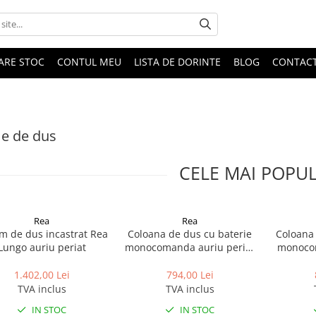
DARE STOC
CONTUL MEU
LISTA DE DORINTE
BLOG
CONTAC
e de dus
CELE MAI POPU
Rea
Rea
em de dus incastrat Rea
Coloana de dus cu baterie
Coloana 
Lungo auriu periat
monocomanda auriu periat
monoco
Rea Luis
a
1.402,00 Lei
794,00 Lei
TVA inclus
TVA inclus
IN STOC
IN STOC