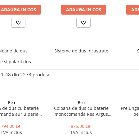
ADAUGA IN COS
ADAUGA IN COS
AD
loane de dus
Sisteme de dus incastrate
e si palarii dus
1-
48
din
2273
produse
Rea
Rea
 de dus cu baterie
Coloana de dus cu baterie
Prelungi
anda auriu periat
monocomanda Rea Argus
pe
Rea Luis
auriu periat
794,00 Lei
875,00 Lei
TVA inclus
TVA inclus