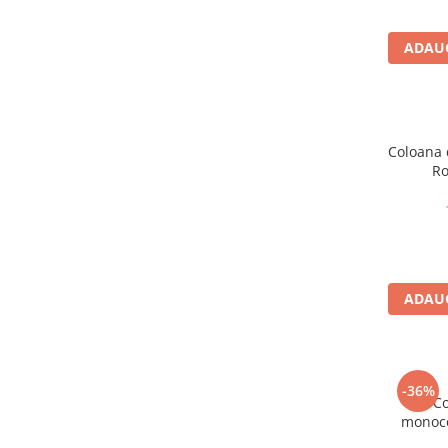
Corpuri iluminat
ADAUG
Oglinzi cu iluminare
Oglinzi cu dulapior
Oglinzi simple
Mobilier Lavoar baie
Coloana 
Dulapuri de baie
Ro
Rafturi incastrate
Accesorii pentru mobila
Baterii baie
Baterii lavoar
ADAUG
Baterii cada
Baterii dus
Seturi baterii
-36%
Co
Baterii bideu si dus igienic
monoc
Cazi baie
rotunda