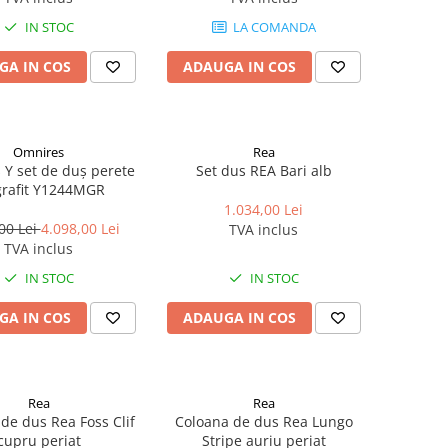
IN STOC
LA COMANDA
GA IN COS
ADAUGA IN COS
Omnires
Rea
Y set de duș perete
Set dus REA Bari alb
grafit Y1244MGR
1.034,00 Lei
00 Lei
4.098,00 Lei
TVA inclus
TVA inclus
IN STOC
IN STOC
GA IN COS
ADAUGA IN COS
Rea
Rea
de dus Rea Foss Clif
Coloana de dus Rea Lungo
cupru periat
Stripe auriu periat