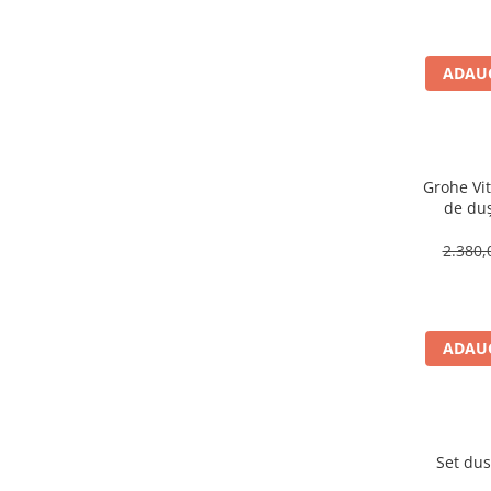
Teava PE-RT PE-XA
Placa cu nuturi
ADAUG
Accesorii incalzire
Echipamente de incalzire
Calorifere de baie
Radiatoare otel
Grohe Vit
Radiator aluminiu
de du
Cazane ardere naturala
2.380,
Termoseminee pe peleti/lemn
Robineti calorifer
Fitinguri Robineti
ADAUG
Robineti apa
Fitinguri alama
Set du