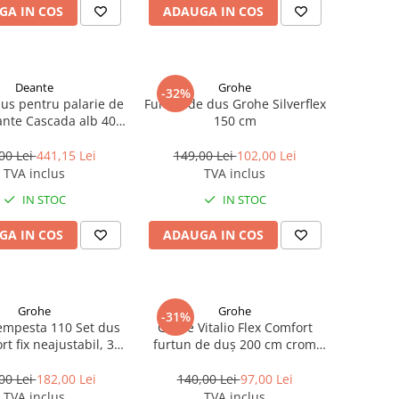
GA IN COS
ADAUGA IN COS
Deante
Grohe
-32%
dus pentru palarie de
Furtun de dus Grohe Silverflex
nte Cascada alb 40
150 cm
cm
00 Lei
441,15 Lei
149,00 Lei
102,00 Lei
TVA inclus
TVA inclus
IN STOC
IN STOC
GA IN COS
ADAUGA IN COS
Grohe
Grohe
-31%
empesta 110 Set dus
Grohe Vitalio Flex Comfort
rt fix neajustabil, 3
furtun de duș 200 cm crom
jeturi crom
27173002
00 Lei
182,00 Lei
140,00 Lei
97,00 Lei
TVA inclus
TVA inclus