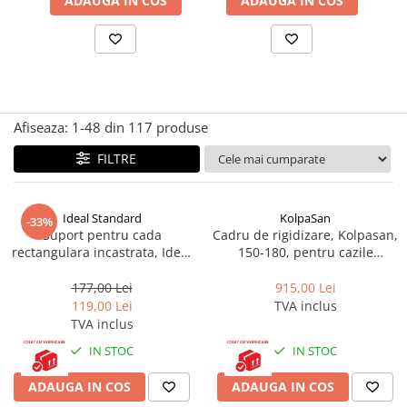
ADAUGA IN COS
ADAUGA IN COS
Seturi vase wc monobloc
Accesorii vase wc
Capace wc
Bideuri
Bideuri suspendate
Afiseaza:
1-
48
din
117
produse
Bideuri statative
Piedestale
FILTRE
Pisoare
Rezervoare wc
Ideal Standard
KolpaSan
-33%
Suport pentru cada
Cadru de rigidizare, Kolpasan,
Rezervore incastrate
rectangulara incastrata, Ideal
150-180, pentru cazile
Clapete de actionare
Standard K731867
Calando L / D
177,00 Lei
915,00 Lei
Rezervoare aparente
119,00 Lei
TVA inclus
Rame instalare
TVA inclus
Mobilier Baie
IN STOC
IN STOC
Seturi de mobilier si lavoar
ADAUGA IN COS
ADAUGA IN COS
Oglinzi baie si corpuri iluminat