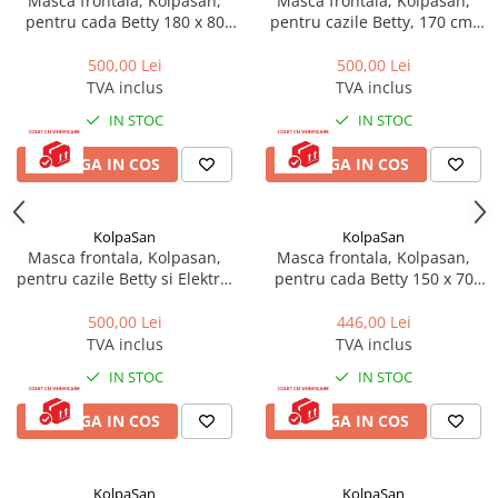
Masca frontala, Kolpasan,
Masca frontala, Kolpasan,
Teava PE-RT PE-XA
pentru cada Betty 180 x 80
pentru cazile Betty, 170 cm,
Placa cu nuturi
cm, alb
alb
500,00 Lei
500,00 Lei
Accesorii incalzire
TVA inclus
TVA inclus
Echipamente de incalzire
IN STOC
IN STOC
Calorifere de baie
ADAUGA IN COS
ADAUGA IN COS
Radiatoare otel
Radiator aluminiu
KolpaSan
KolpaSan
Cazane ardere naturala
Masca frontala, Kolpasan,
Masca frontala, Kolpasan,
Termoseminee pe peleti/lemn
pentru cazile Betty si Elektra,
pentru cada Betty 150 x 70
alb
cm, alb
Robineti calorifer
500,00 Lei
446,00 Lei
TVA inclus
TVA inclus
Fitinguri Robineti
Robineti apa
IN STOC
IN STOC
Fitinguri alama
ADAUGA IN COS
ADAUGA IN COS
KolpaSan
KolpaSan