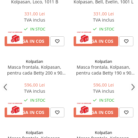
Kolpasan, Loco, 1011 B
Kolpasan, Bell, Evelin, 1001 L
Baterii cu dus extractabil
331,00 Lei
331,00 Lei
Baterii cu pipa flexibila
TVA inclus
TVA inclus
Chiuvete bucatarie
IN STOC
IN STOC
Chiuvete Compozit
Chiuvete Inox
ADAUGA IN COS
ADAUGA IN COS
Accesorii chiuvete
Seturi chiuvete si baterii
KolpaSan
KolpaSan
Incalzire in pardoseala
Masca frontala, Kolpasan,
Masca frontala, Kolpasan,
pentru cada Betty 200 x 90
pentru cada Betty 190 x 90
Pachet complet
cm, alb
cm, alb
Distribuitoare
596,00 Lei
596,00 Lei
TVA inclus
TVA inclus
Grup amestec
IN STOC
IN STOC
Automatizari
Pompe recirculare
ADAUGA IN COS
ADAUGA IN COS
Pompa ridicare presiune
Cutii distribuitoare
KolpaSan
KolpaSan