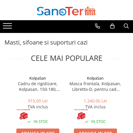
Toate Produsele
Obiecte Sanitare
Lavoare
Masti, sifoane si suporturi cazi
Lavoare pe perete
CELE MAI POPULARE
Lavoare pe blat
Lavoare incastrabile
Lavoare sub blat
KolpaSan
KolpaSan
Lavoare Colt Duble Speciale
Cadru de rigidizare,
Masca frontala, Kolpasan,
Ma
Lavoare stative
Kolpasan, 150-180,
Libretto-D, pentru cada
pe
pentru cazile Calando L /
pe dreapta, 170 cm, alb
Lavoare pe mobilier
D
915,00 Lei
1.240,00 Lei
Seturi Lavoare
TVA inclus
TVA inclus
Vase wc
Vase wc suspendate
IN STOC
IN STOC
Vase wc statative