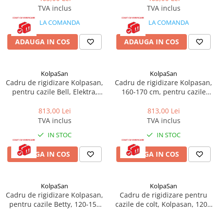
Cadite patrate
TVA inclus
TVA inclus
Cadite semirotunde
LA COMANDA
LA COMANDA
Cadita pentagonala
Paravan de dus
ADAUGA IN COS
ADAUGA IN COS
Rigole si canale de scurgere dus
Usi si pereti
KolpaSan
KolpaSan
Cadru de rigidizare Kolpasan,
Cadru de rigidizare Kolpasan,
Usi batante
pentru cazile Bell, Elektra,
160-170 cm, pentru cazile
Usi culisante
180-200 cm
Bell, Elektra
Usi pliabile
813,00 Lei
813,00 Lei
TVA inclus
TVA inclus
Pereti ficsi
IN STOC
IN STOC
Sisteme de dus
Coloane de dus
ADAUGA IN COS
ADAUGA IN COS
Sisteme de dus incastrate
Seturi de dus
KolpaSan
KolpaSan
Pare, furtunuri si accesorii
Cadru de rigidizare Kolpasan,
Cadru de rigidizare pentru
pentru cazile Betty, 120-150
cazile de colt, Kolpasan, 120 -
Brate si palarii dus
cm
150 cm