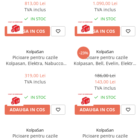
813,00 Lei
1.090,00 Lei
Accesorii baie
TVA inclus
TVA inclus
Accesorii lavoar
IN STOC
IN STOC
Accesorii dus
Accesorii toaleta
ADAUGA IN COS
ADAUGA IN COS
Cuiere si suporturi prosoape
Mozaic
KolpaSan
KolpaSan
-23%
Picioare pentru cazile
Picioare pentru cazile
Robinete coltar
Kolpasan, Elektra, Nabucco,
Kolpasan, Bell, Evelin, Elektra,
Rapido, 800 PKK
Tamia, 501 PKK
Sifoane, ventile si racorduri
319,00 Lei
186,00 Lei
Sifoane si ventile lavoar
TVA inclus
143,00 Lei
Sifoane si ventile cada
TVA inclus
Sifoane si ventile cadita dus
IN STOC
IN STOC
Sifoane pardoseala si terasa
ADAUGA IN COS
ADAUGA IN COS
Bucatarie
Baterii Bucatarie
Baterii cu dus extractabil
KolpaSan
KolpaSan
Picioare pentru cazile
Picioare pentru cazile
Baterii clasice