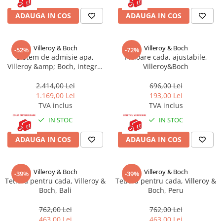
Masti, sifoane si suporturi cazi
ADAUGA IN COS
ADAUGA IN COS
baie
Cazi freestanding
Cazi dreptunghiulare
Villeroy & Boch
Villeroy & Boch
-52%
-72%
Sistem de admisie apa,
Picioare cada, ajustabile,
Cazi de colt
Villeroy &amp; Boch, integrat
Villeroy&Boch
in preaplin pentru cazi
Paravane de cada
2.414,00 Lei
696,00 Lei
Masti, sifoane si suporturi cazi
1.169,00 Lei
193,00 Lei
TVA inclus
TVA inclus
Cabine dus
IN STOC
IN STOC
Cabine de dus dreptunghiulare
Cabine de dus patrate
ADAUGA IN COS
ADAUGA IN COS
Cabine de dus pentagonale
Cabine de dus semirotunde
Villeroy & Boch
Villeroy & Boch
-39%
-39%
Tetiera pentru cada, Villeroy &
Tetiera pentru cada, Villeroy &
Cadite de dus
Boch, Bali
Boch, Peru
Cadite semitorunde
762,00 Lei
762,00 Lei
Cadite dreptunghiulare
463,00 Lei
463,00 Lei