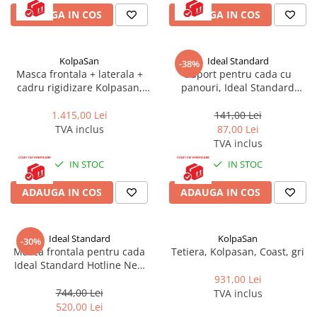
ADAUGA IN COS
ADAUGA IN COS
KolpaSan
Ideal Standard
-38%
Masca frontala + laterala +
Suport pentru cada cu
cadru rigidizare Kolpasan,
panouri, Ideal Standard
pentru cazile Evelin, Tamia,
B156467
140 x 70 cm
1.415,00 Lei
141,00 Lei
TVA inclus
87,00 Lei
TVA inclus
IN STOC
IN STOC
ADAUGA IN COS
ADAUGA IN COS
Ideal Standard
KolpaSan
-30%
Masca frontala pentru cada
Tetiera, Kolpasan, Coast, gri
Ideal Standard Hotline New
K229901, 160 cm
931,00 Lei
744,00 Lei
TVA inclus
520,00 Lei