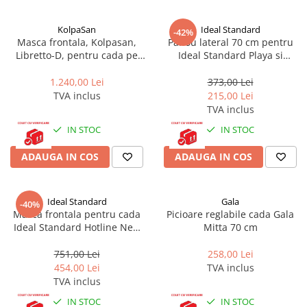
Corpuri iluminat
KolpaSan
Ideal Standard
-42%
Oglinzi cu iluminare
Masca frontala, Kolpasan,
Panou lateral 70 cm pentru
Oglinzi cu dulapior
Libretto-D, pentru cada pe
Ideal Standard Playa si
dreapta, 170 cm, alb
Hotline
Oglinzi simple
1.240,00 Lei
373,00 Lei
Mobilier Lavoar baie
TVA inclus
215,00 Lei
TVA inclus
Dulapuri de baie
IN STOC
IN STOC
Rafturi incastrate
Accesorii pentru mobila
ADAUGA IN COS
ADAUGA IN COS
Baterii baie
Baterii lavoar
Ideal Standard
Gala
-40%
Baterii cada
Masca frontala pentru cada
Picioare reglabile cada Gala
Ideal Standard Hotline New
Mitta 70 cm
Baterii dus
K230001, 170 cm
751,00 Lei
258,00 Lei
Seturi baterii
454,00 Lei
TVA inclus
Baterii bideu si dus igienic
TVA inclus
Cazi baie
IN STOC
IN STOC