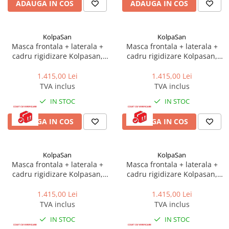
ADAUGA IN COS
ADAUGA IN COS
KolpaSan
KolpaSan
Masca frontala + laterala +
Masca frontala + laterala +
cadru rigidizare Kolpasan,
cadru rigidizare Kolpasan,
pentru cazile Evelin, Tamia,
pentru cazile Evelin, Tamia,
170 x 75 cm
170 x 70 cm
1.415,00 Lei
1.415,00 Lei
TVA inclus
TVA inclus
IN STOC
IN STOC
ADAUGA IN COS
ADAUGA IN COS
KolpaSan
KolpaSan
Masca frontala + laterala +
Masca frontala + laterala +
cadru rigidizare Kolpasan,
cadru rigidizare Kolpasan,
pentru cazile Evelin, Tamia,
pentru cazile Evelin, Tamia,
160 x 70 cm
150 x 70 cm
1.415,00 Lei
1.415,00 Lei
TVA inclus
TVA inclus
IN STOC
IN STOC