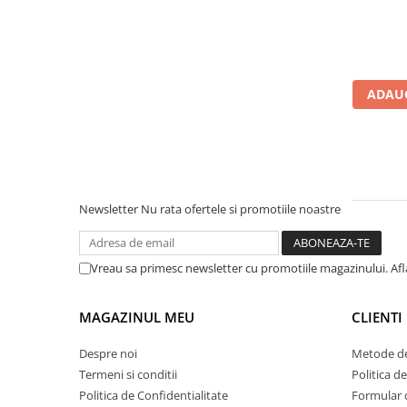
Teava PE-RT PE-XA
Placa cu nuturi
Accesorii incalzire
Echipamente de incalzire
ADAUG
Calorifere de baie
Radiatoare otel
Radiator aluminiu
Cazane ardere naturala
Newsletter
Nu rata ofertele si promotiile noastre
Termoseminee pe peleti/lemn
Robineti calorifer
Vreau sa primesc newsletter cu promotiile magazinului. Af
Fitinguri Robineti
Robineti apa
MAGAZINUL MEU
CLIENTI
Fitinguri alama
Despre noi
Metode de
Termeni si conditii
Politica d
Politica de Confidentialitate
Formular 