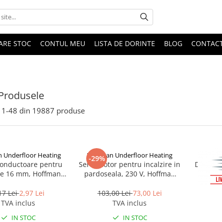
DARE STOC
CONTUL MEU
LISTA DE DORINTE
BLOG
CONTAC
Produsele
1-
48
din
19887
produse
 Underfloor Heating
Hoffman Underfloor Heating
-29%
onductoare pentru
Servomotor pentru incalzire in
Dop pen
de 16 mm, Hoffman
pardoseala, 230 V, Hoffman
clic-cl
erfloor Heating
Underfloor Heating
17 Lei
2,97 Lei
103,00 Lei
73,00 Lei
TVA inclus
TVA inclus
IN STOC
IN STOC