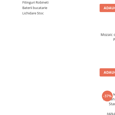
Seturi vase wc monobloc
Fitinguri Robineti
Baterii bucatarie
ADAUG
Accesorii vase wc
Lichidare Stoc
Capace wc
Bideuri
Bideuri suspendate
Mozaic 
Bideuri statative
P
Piedestale
Pisoare
Rezervoare wc
Rezervore incastrate
ADAUG
Clapete de actionare
Rezervoare aparente
Rame instalare
I
-37%
Mobilier Baie
Mecani
Sta
Seturi de mobilier si lavoar
Oglinzi baie si corpuri iluminat
169,