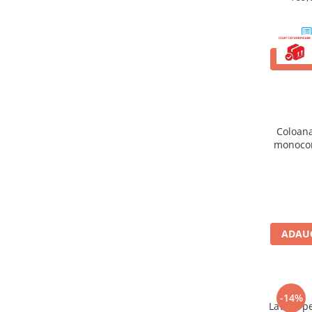
Corpuri iluminat
Oglinzi cu iluminare
Oglinzi cu dulapior
ADAUG
Oglinzi simple
Mobilier Lavoar baie
Dulapuri de baie
Coloana
Rafturi incastrate
monocom
Accesorii pentru mobila
Baterii baie
Baterii lavoar
Baterii cada
ADAUG
Baterii dus
Seturi baterii
Baterii bideu si dus igienic
-14%
Cazi baie
Lavoar pe