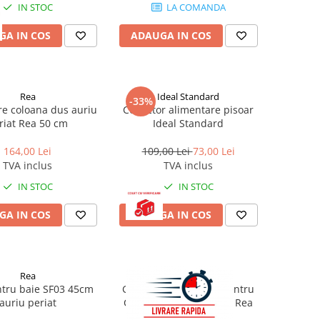
IN STOC
LA COMANDA
GA IN COS
ADAUGA IN COS
Rea
Ideal Standard
-33%
re coloana dus auriu
Conector alimentare pisoar
riat Rea 50 cm
Ideal Standard
164,00 Lei
109,00 Lei
73,00 Lei
TVA inclus
TVA inclus
IN STOC
IN STOC
GA IN COS
ADAUGA IN COS
Rea
Rea
ntru baie SF03 45cm
Garnitura inferioara pentru
auriu periat
Cabina de dus 6-8 mm Rea