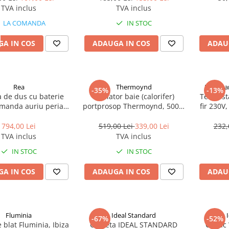
TVA inclus
TVA inclus
LA COMANDA
IN STOC
A IN COS
ADAUGA IN COS
ADAU
Rea
Thermoynd
Hoffman
-35%
-13%
 de dus cu baterie
Radiator baie (calorifer)
Termost
anda auriu periat
portprosop Thermoynd, 500 x
fir 230V
Rea Luis
1500 mm, negru mat, drept,
hea
accesorii incluse
794,00 Lei
519,00 Lei
339,00 Lei
232,
TVA inclus
TVA inclus
IN STOC
IN STOC
A IN COS
ADAUGA IN COS
ADAU
Fluminia
Ideal Standard
-67%
-52%
 blat Fluminia, Ibiza
Clapeta IDEAL STANDARD
Capac 