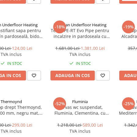
 Underfloor Heating
Hoffman Underfloor Heating
-18%
-19%
astifiant sapa pentru
Teava PE-RT Evo Pipe pentru
Clap
 în pardoseală, bidon
incalzire in pardoseala cu
Alcadr
, Hoffman Underfloor
protectie UV si bariera de
heating
Oxigen, produsa in Romania,
00 Lei
124,00 Lei
1.681,00 Lei
1.381,00 Lei
357,
16x2 mm, colac 500 ml,
TVA inclus
TVA inclus
Hoffman Underfloor Heating
IN STOC
IN STOC
A IN COS
ADAUGA IN COS
ADAU
Thermoynd
Fluminia
-52%
-25%
op drept Thermoynd,
Set vas wc suspendat,
Parav
200 mm, negru mat,
Fluminia, Clementina, cu
Mediterr
fer baie, accesorii
capac quick release si soft
200 cm ea
incluse
close, alb
00 Lei
299,00 Lei
1.218,00 Lei
589,00 Lei
1.342,
TVA inclus
TVA inclus