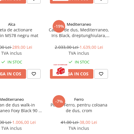
Alca
Mediterraneo
-19%
eta de actionare
Cabina de dus, Mediterraneo,
ain M578 negru mat
Iris Black, dreptunghiulara,
120 x 90 cm, inaltime 200 cm,
negru
00 Lei
289,00 Lei
2.033,00 Lei
1.639,00 Lei
TVA inclus
TVA inclus
IN STOC
IN STOC
GA IN COS
ADAUGA IN COS
Mediterraneo
Ferro
-7%
an de dus walk-in
Polita, Ferro, pentru coloana
aneo Foxy Black 90 x
de dus, crom
sy clean profil auriu
periat
00 Lei
1.006,00 Lei
41,00 Lei
38,00 Lei
TVA inclus
TVA inclus