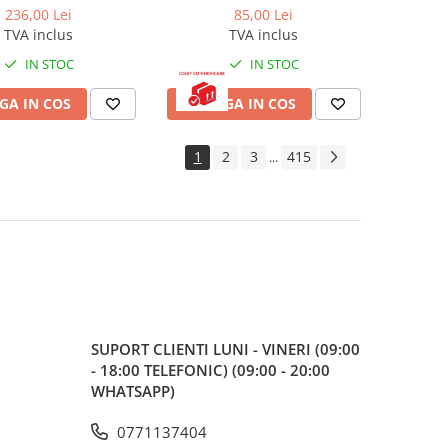
236,00 Lei
85,00 Lei
TVA inclus
TVA inclus
IN STOC
IN STOC
GA IN COS
ADAUGA IN COS
1
2
3
415
...
SUPORT CLIENTI
LUNI - VINERI (09:00
- 18:00 TELEFONIC) (09:00 - 20:00
WHATSAPP)
0771137404