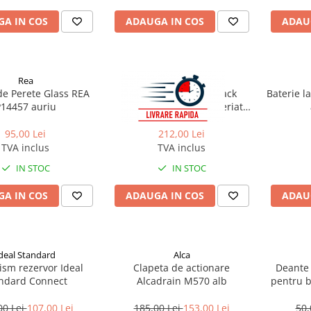
A IN COS
ADAUGA IN COS
ADAU
Rea
Rea
de Perete Glass REA
Ventil lavoar Click-Clack
Baterie l
14457 auriu
universal auriu mat/periat
Rea
95,00 Lei
212,00 Lei
TVA inclus
TVA inclus
IN STOC
IN STOC
A IN COS
ADAUGA IN COS
ADAU
deal Standard
Alca
sm rezervor Ideal
Clapeta de actionare
Deante 
ndard Connect
Alcadrain M570 alb
pentru b
00 Lei
107,00 Lei
185,00 Lei
153,00 Lei
50,