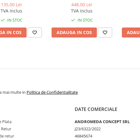
135,00 Lei
448,00 Lei
TVA inclus
TVA inclus
IN STOC
IN STOC
A IN COS
ADAUGA IN COS
ADAU
la mai multe in
Politica de Confidentialitate
DATE COMERCIALE
 Plata
ANDROMEDA CONCEPT SRL
e Retur
J23/6322/2022
de retur
46845674