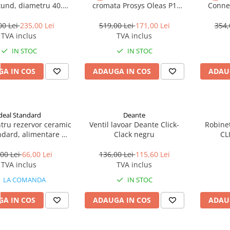
tund, diametru 40.5
cromata Prosys Oleas P1
Conne
cm, alb
R0116AA
00 Lei
235,00 Lei
519,00 Lei
171,00 Lei
354,
TVA inclus
TVA inclus
IN STOC
IN STOC
A IN COS
ADAUGA IN COS
ADAU
deal Standard
Deante
ntru rezervor ceramic
Ventil lavoar Deante Click-
Robinet
ndard, alimentare de
Clack negru
CL
jos
00 Lei
66,00 Lei
136,00 Lei
115,60 Lei
TVA inclus
TVA inclus
LA COMANDA
IN STOC
A IN COS
ADAUGA IN COS
ADAU