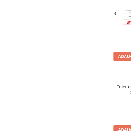
Cadite patrate
Cadite semirotunde
Baterie l
Cadita pentagonala
Argon 
Paravan de dus
Rigole si canale de scurgere dus
Usi si pereti
Usi batante
ADAUG
Usi culisante
Usi pliabile
Pereti ficsi
Sisteme de dus
Cuier 
Coloane de dus
Sisteme de dus incastrate
Seturi de dus
Pare, furtunuri si accesorii
Brate si palarii dus
ADAUG