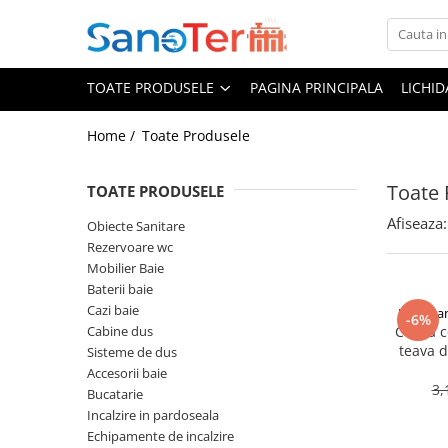
Toate Produsele
TOATE PRODUSELE
PAGINA PRINCIPALA
LICHI
Obiecte Sanitare
Lavoare
Home /
Toate Produsele
Lavoare pe perete
Toate 
Lavoare pe blat
TOATE PRODUSELE
Lavoare incastrabile
Afiseaza:
Obiecte Sanitare
Lavoare sub blat
Rezervoare wc
Lavoare Colt Duble Speciale
Mobilier Baie
Baterii baie
Lavoare stative
Cazi baie
Hoffman
-6%
Lavoare pe mobilier
Cabine dus
Curba c
Seturi Lavoare
teava 
Sisteme de dus
Und
Vase wc
Accesorii baie
3,
Bucatarie
Vase wc suspendate
Incalzire in pardoseala
Vase wc statative
Echipamente de incalzire