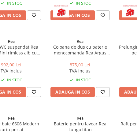
IN STOC
IN STOC
A IN COS
ADAUGA IN COS
ADAU
Rea
Rea
 WC suspendat Rea
Coloana de dus cu baterie
Prelungi
ini rimless alb cu
monocomanda Rea Argus
pe
pac softclose
auriu periat
992,00 Lei
875,00 Lei
TVA inclus
TVA inclus
IN STOC
IN STOC
A IN COS
ADAUGA IN COS
ADAU
Rea
Rea
e baie 6606 Modern
Baterie pentru lavoar Rea
Raft pe
auriu periat
Lungo titan