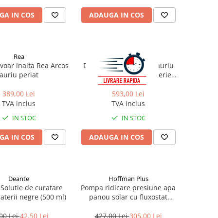
GA IN COS
ADAUGA IN COS
Rea
Rea
avoar inalta Rea Arcos
Dus igienic cu baterie auriu
auriu periat
periat Rea Loop cu baterie
incastrata
389,00 Lei
593,00 Lei
TVA inclus
TVA inclus
IN STOC
IN STOC
GA IN COS
ADAUGA IN COS
Deante
Hoffman Plus
Solutie de curatare
Pompa ridicare presiune apa
aterii negre (500 ml)
panou solar cu fluxostat
Hoffman Pumps PS 12/9 G
00 Lei
42,50 Lei
427,00 Lei
305,00 Lei