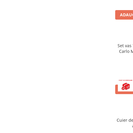
Baterii cu dus extractabil
Baterii cu pipa flexibila
ADAUG
Chiuvete bucatarie
Chiuvete Compozit
Chiuvete Inox
Set vas
Accesorii chiuvete
Carlo M
Seturi chiuvete si baterii
ca
Incalzire in pardoseala
Pachet complet
Distribuitoare
Grup amestec
ADAUG
Automatizari
Pompe recirculare
Pompa ridicare presiune
Cuier d
Cutii distribuitoare