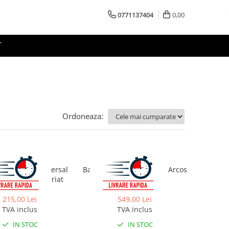
0771137404
0,00
T
Ordoneaza:
Rea
Rea
tru lavoar universal
Baterie pentru cada Rea Arcos
ac Rea cupru periat
auriu periat
215,00 Lei
549,00 Lei
TVA inclus
TVA inclus
IN STOC
IN STOC