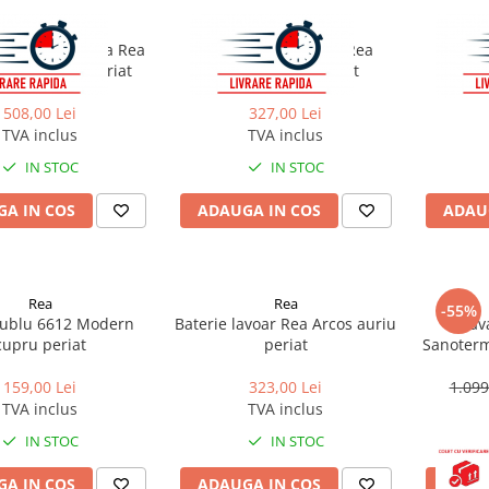
Rea
Rea
avoar incastrata Rea
Baterie pentru baie Rea
Bateri
+ BOX auriu periat
Ontario auriu periat
Onta
508,00 Lei
327,00 Lei
TVA inclus
TVA inclus
IN STOC
IN STOC
A IN COS
ADAUGA IN COS
ADAU
Rea
Rea
-55%
dublu 6612 Modern
Baterie lavoar Rea Arcos auriu
Parav
cupru periat
periat
Sanoter
159,00 Lei
323,00 Lei
1.099
TVA inclus
TVA inclus
IN STOC
IN STOC
A IN COS
ADAUGA IN COS
ADAU