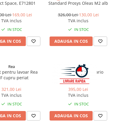
ct Space, E712801
Standard Prosys Oleas M2 alb
00 Lei
169,00 Lei
326,00 Lei
130,00 Lei
TVA inclus
TVA inclus
IN STOC
IN STOC
GA IN COS
ADAUGA IN COS
Rea
Rea
 pentru lavoar Rea
Baterie cadă REA Ontario
IF cupru periat
auriu periat
321,00 Lei
395,00 Lei
TVA inclus
TVA inclus
IN STOC
IN STOC
GA IN COS
ADAUGA IN COS