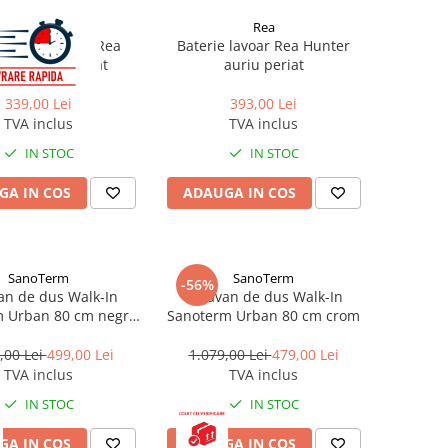
Rea
Rea
e lavoar inalta Rea
Baterie lavoar Rea Hunter
rio cupru periat
auriu periat
339,00 Lei
393,00 Lei
TVA inclus
TVA inclus
IN STOC
IN STOC
GA IN COS
ADAUGA IN COS
SanoTerm
SanoTerm
-56%
an de dus Walk-In
Paravan de dus Walk-In
m Urban 80 cm negru
Sanoterm Urban 80 cm crom
mat
,00 Lei
499,00 Lei
1.079,00 Lei
479,00 Lei
TVA inclus
TVA inclus
IN STOC
IN STOC
GA IN COS
ADAUGA IN COS