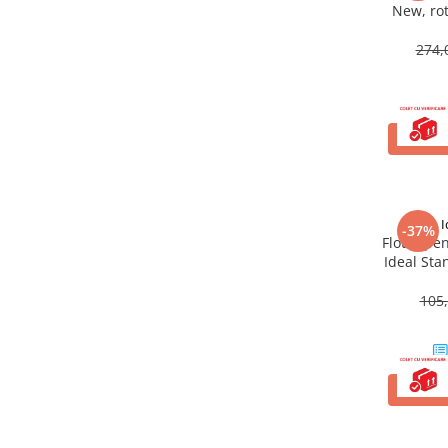
New, ro
Masti, sifoane si suporturi cazi
baie
274,
Cazi freestanding
Cazi dreptunghiulare
Cazi de colt
ADAUG
Paravane de cada
Masti, sifoane si suporturi cazi
Cabine dus
I
-37%
Flotor pe
Cabine de dus dreptunghiulare
Ideal Sta
Cabine de dus patrate
105,
Cabine de dus pentagonale
Cabine de dus semirotunde
Cadite de dus
ADAUG
Cadite semitorunde
Cadite dreptunghiulare