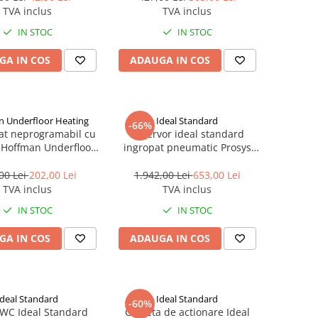
TVA inclus
TVA inclus
IN STOC
IN STOC
GA IN COS
ADAUGA IN COS
 Underfloor Heating
Ideal Standard
-66%
at neprogramabil cu
Rezervor ideal standard
, Hoffman Underfloor
ingropat pneumatic Prosys
ting HFHTRS230
120 R027767
00 Lei
202,00 Lei
1.942,00 Lei
653,00 Lei
TVA inclus
TVA inclus
IN STOC
IN STOC
GA IN COS
ADAUGA IN COS
Ideal Standard
Ideal Standard
-60%
WC Ideal Standard
Clapeta de actionare Ideal