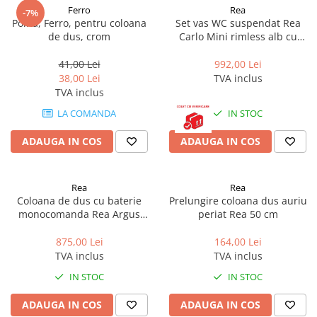
Ferro
Rea
-7%
Polita, Ferro, pentru coloana
Set vas WC suspendat Rea
de dus, crom
Carlo Mini rimless alb cu
capac softclose
41,00 Lei
992,00 Lei
38,00 Lei
TVA inclus
TVA inclus
LA COMANDA
IN STOC
ADAUGA IN COS
ADAUGA IN COS
Rea
Rea
Coloana de dus cu baterie
Prelungire coloana dus auriu
monocomanda Rea Argus
periat Rea 50 cm
auriu periat
875,00 Lei
164,00 Lei
TVA inclus
TVA inclus
IN STOC
IN STOC
ADAUGA IN COS
ADAUGA IN COS