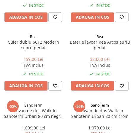
IN STOC
IN STOC
ADAUGA IN COS
ADAUGA IN COS
Rea
Rea
Cuier dublu 6612 Modern
Baterie lavoar Rea Arcos auriu
cupru periat
periat
159,00 Lei
323,00 Lei
TVA inclus
TVA inclus
IN STOC
IN STOC
ADAUGA IN COS
ADAUGA IN COS
SanoTerm
SanoTerm
-55%
-56%
Paravan de dus Walk-In
Paravan de dus Walk-In
Sanoterm Urban 80 cm negru
Sanoterm Urban 80 cm crom
mat
1.099,00 Lei
1.079,00 Lei