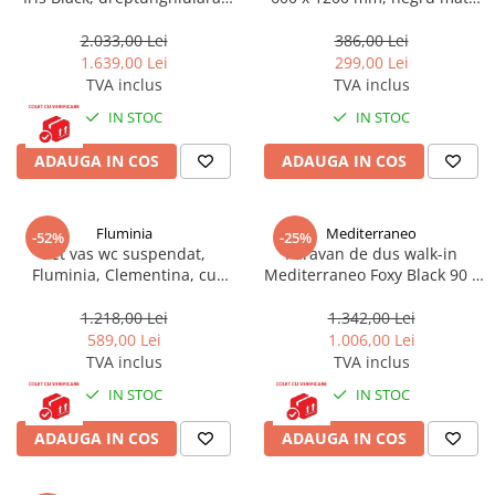
120 x 90 cm, inaltime 200 cm,
calorifer baie, accesorii
negru
incluse
2.033,00 Lei
386,00 Lei
1.639,00 Lei
299,00 Lei
TVA inclus
TVA inclus
IN STOC
IN STOC
ADAUGA IN COS
ADAUGA IN COS
Fluminia
Mediterraneo
-52%
-25%
Set vas wc suspendat,
Paravan de dus walk-in
Fluminia, Clementina, cu
Mediterraneo Foxy Black 90 x
capac quick release si soft
200 cm easy clean profil auriu
close, alb
periat
1.218,00 Lei
1.342,00 Lei
589,00 Lei
1.006,00 Lei
TVA inclus
TVA inclus
IN STOC
IN STOC
ADAUGA IN COS
ADAUGA IN COS