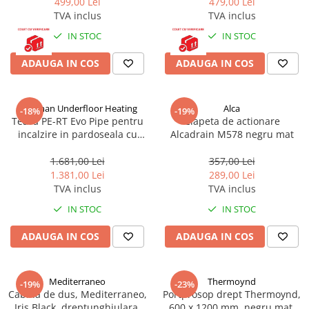
499,00 Lei
479,00 Lei
TVA inclus
TVA inclus
IN STOC
IN STOC
ADAUGA IN COS
ADAUGA IN COS
Hoffman Underfloor Heating
Alca
-18%
-19%
Teava PE-RT Evo Pipe pentru
Clapeta de actionare
incalzire in pardoseala cu
Alcadrain M578 negru mat
protectie UV si bariera de
Oxigen, produsa in Romania,
1.681,00 Lei
357,00 Lei
16x2 mm, colac 500 ml,
1.381,00 Lei
289,00 Lei
Hoffman Underfloor Heating
TVA inclus
TVA inclus
IN STOC
IN STOC
ADAUGA IN COS
ADAUGA IN COS
Mediterraneo
Thermoynd
-19%
-23%
Cabina de dus, Mediterraneo,
Portprosop drept Thermoynd,
Iris Black, dreptunghiulara,
600 x 1200 mm, negru mat,