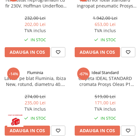
fir 230V, Hoffman Underfloor
ingropat pneumatic Prosys
heating HFHTRS230
120 R027767
232,00 Lei
1.942,00 Lei
202,00 Lei
653,00 Lei
TVA inclus
TVA inclus
IN STOC
IN STOC
ADAUGA IN COS
ADAUGA IN COS
Fluminia
Ideal Standard
-14%
-67%
Lavoar pe blat Fluminia, Ibiza
Clapeta IDEAL STANDARD
New, rotund, diametru 40.5
cromata Prosys Oleas P1
cm, alb
R0116AA
274,00 Lei
519,00 Lei
235,00 Lei
171,00 Lei
TVA inclus
TVA inclus
IN STOC
IN STOC
ADAUGA IN COS
ADAUGA IN COS