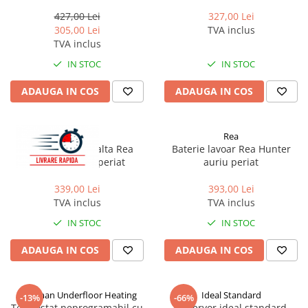
Hoffman Pumps PS 12/9 G
427,00 Lei
327,00 Lei
305,00 Lei
TVA inclus
TVA inclus
IN STOC
IN STOC
ADAUGA IN COS
ADAUGA IN COS
Rea
Rea
Baterie lavoar inalta Rea
Baterie lavoar Rea Hunter
Ontario cupru periat
auriu periat
339,00 Lei
393,00 Lei
TVA inclus
TVA inclus
IN STOC
IN STOC
ADAUGA IN COS
ADAUGA IN COS
Hoffman Underfloor Heating
Ideal Standard
-13%
-66%
Termostat neprogramabil cu
Rezervor ideal standard