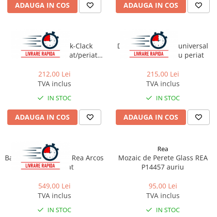
ADAUGA IN COS
ADAUGA IN COS
Capace wc
Usi batante
Usi culisante
Bideuri
Rea
Rea
Usi pliabile
Bideuri suspendate
Ventil lavoar Click-Clack
Dop pentru lavoar universal
Pereti ficsi
Bideuri statative
universal auriu mat/periat
clic-clac Rea cupru periat
Rea
Piedestale
212,00 Lei
215,00 Lei
Pisoare
TVA inclus
TVA inclus
IN STOC
IN STOC
ADAUGA IN COS
ADAUGA IN COS
Rea
Rea
Baterie pentru cada Rea Arcos
Mozaic de Perete Glass REA
auriu periat
P14457 auriu
549,00 Lei
95,00 Lei
TVA inclus
TVA inclus
IN STOC
IN STOC