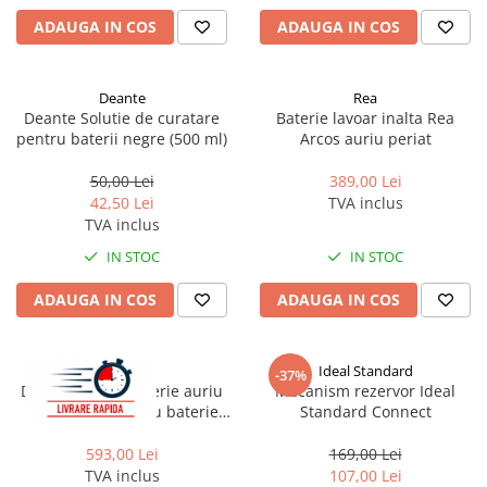
ADAUGA IN COS
ADAUGA IN COS
Deante
Rea
Deante Solutie de curatare
Baterie lavoar inalta Rea
pentru baterii negre (500 ml)
Arcos auriu periat
50,00 Lei
389,00 Lei
42,50 Lei
TVA inclus
TVA inclus
IN STOC
IN STOC
ADAUGA IN COS
ADAUGA IN COS
Rea
Ideal Standard
-37%
Dus igienic cu baterie auriu
Mecanism rezervor Ideal
periat Rea Loop cu baterie
Standard Connect
incastrata
593,00 Lei
169,00 Lei
TVA inclus
107,00 Lei