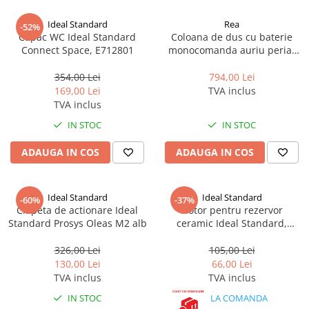
Ideal Standard
Rea
-52%
Capac WC Ideal Standard
Coloana de dus cu baterie
Connect Space, E712801
monocomanda auriu periat
Rea Luis
354,00 Lei
794,00 Lei
169,00 Lei
TVA inclus
TVA inclus
IN STOC
IN STOC
ADAUGA IN COS
ADAUGA IN COS
Ideal Standard
Ideal Standard
-60%
-37%
Clapeta de actionare Ideal
Flotor pentru rezervor
Standard Prosys Oleas M2 alb
ceramic Ideal Standard,
alimentare de jos
326,00 Lei
105,00 Lei
130,00 Lei
66,00 Lei
TVA inclus
TVA inclus
IN STOC
LA COMANDA