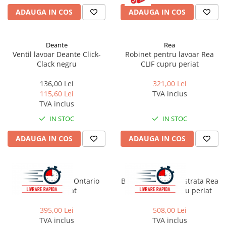
ADAUGA IN COS
ADAUGA IN COS
Deante
Rea
Ventil lavoar Deante Click-
Robinet pentru lavoar Rea
Clack negru
CLIF cupru periat
136,00 Lei
321,00 Lei
115,60 Lei
TVA inclus
TVA inclus
IN STOC
IN STOC
ADAUGA IN COS
ADAUGA IN COS
Rea
Rea
Baterie cadă REA Ontario
Baterie lavoar incastrata Rea
auriu periat
Argon + BOX auriu periat
395,00 Lei
508,00 Lei
TVA inclus
TVA inclus