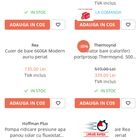
TVA inclus
IN STOC
LA COMANDA
ADAUGA IN COS
ADAUGA IN COS
Rea
Thermoynd
-35%
Cuier de baie 6606A Modern
Radiator baie (calorifer)
auriu periat
portprosop Thermoynd, 500 x
1500 mm, negru mat, drept,
accesorii incluse
135,00 Lei
519,00 Lei
TVA inclus
339,00 Lei
TVA inclus
IN STOC
IN STOC
ADAUGA IN COS
ADAUGA IN COS
Hoffman Plus
Rea
Pompa ridicare presiune apa
Baterie pentru baie Rea
panou solar cu fluxostat
Ontario auriu periat