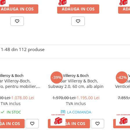
ADAUGA IN COS
ADAUGA IN COS
AD
1-
48
din
112
produse
illeroy & Boch
Villeroy & Boch
V
-39%
-42%
ar Villeroy-Boch,
Lavoar Villeroy & Boch,
Lavoa
lo, pentru mobilier,
Subway 2.0, 60 cm, alb alpin
Ventice
ghiular, 65 cm, alb
120 cm, 
alpin
pre
00 Lei
1.078,00 Lei
1.970,00 Lei
1.195,00 Lei
7.859,
TVA inclus
TVA inclus
IN STOC
LA COMANDA
A IN COS
ADAUGA IN COS
ADAU