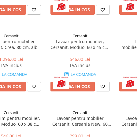
A IN COS
ADAUGA IN COS
ADAU
Cersanit
Cersanit
r pentru mobilier
Lavoar pentru mobilier,
L
t, Crea, 80 cm, alb
Cersanit, Moduo, 60 x 45 cm,
mobilie
alb
1.296,00 Lei
546,00 Lei
TVA inclus
TVA inclus
LA COMANDA
LA COMANDA
A IN COS
ADAUGA IN COS
ADAU
Cersanit
Cersanit
lim pentru mobilier,
Lavoar pentru mobilier
Lavoa
, Moduo, 60 x 38 cm,
Cersanit, Cersania New, 60
Cersani
alb
cm, alb
546,00 Lei
299,00 Lei