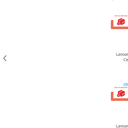
Cadite patrate
Cadite semirotunde
Cadita pentagonala
Paravan de dus
ADAUG
Rigole si canale de scurgere dus
Usi si pereti
Usi batante
Lavoar
Usi culisante
Ce
Usi pliabile
dreptun
Pereti ficsi
Sisteme de dus
Coloane de dus
Sisteme de dus incastrate
ADAUG
Seturi de dus
Pare, furtunuri si accesorii
Brate si palarii dus
Lavoar