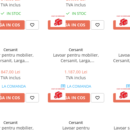
TVA inclus
TVA inclus
IN STOC
IN STOC
A IN COS
ADAUGA IN COS
ADAU
Cersanit
Cersanit
 pentru mobilier,
Lavoar pentru mobilier,
Lavoa
rsanit, Larga,
Cersanit, Larga,
Cersanit
ghiular, 60 cm, alb
dreptunghiular, 80 cm, alb
847,00 Lei
1.187,00 Lei
TVA inclus
TVA inclus
LA COMANDA
LA COMANDA
A IN COS
ADAUGA IN COS
ADAU
Cersanit
Cersanit
 pentru mobilier,
Lavoar pentru
Lavoar s