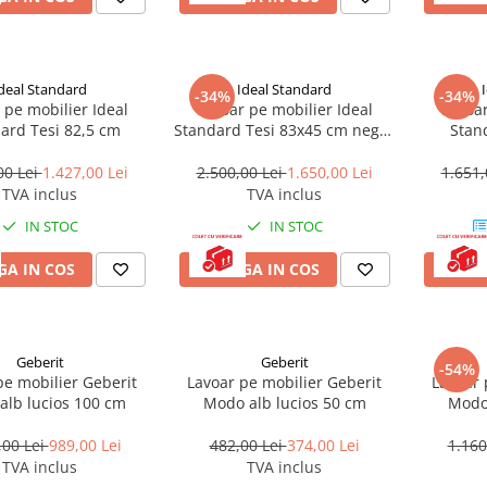
deal Standard
Ideal Standard
-34%
-34%
 pe mobilier Ideal
Lavoar pe mobilier Ideal
Lavoar
ard Tesi 82,5 cm
Standard Tesi 83x45 cm negru
Stan
mat
00 Lei
1.427,00 Lei
2.500,00 Lei
1.650,00 Lei
1.651,
TVA inclus
TVA inclus
IN STOC
IN STOC
A IN COS
ADAUGA IN COS
ADAU
Geberit
Geberit
-54%
pe mobilier Geberit
Lavoar pe mobilier Geberit
Lavoar 
alb lucios 100 cm
Modo alb lucios 50 cm
Modo 
,00 Lei
989,00 Lei
482,00 Lei
374,00 Lei
1.160
TVA inclus
TVA inclus