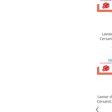
Masti, sifoane si suporturi cazi
ADAUG
baie
Cazi freestanding
Cazi dreptunghiulare
Cazi de colt
Lavoa
Cersani
Paravane de cada
Masti, sifoane si suporturi cazi
Cabine dus
Cabine de dus dreptunghiulare
Cabine de dus patrate
ADAUG
Cabine de dus pentagonale
Cabine de dus semirotunde
Cadite de dus
Lavoar s
Cadite semitorunde
Cersanit
Cadite dreptunghiulare