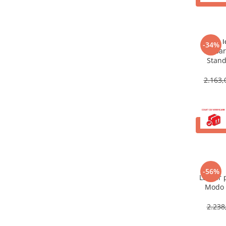
Teava PE-RT PE-XA
Placa cu nuturi
Accesorii incalzire
I
-34%
Echipamente de incalzire
Lavoar
Stand
Calorifere de baie
Radiatoare otel
2.163,
Radiator aluminiu
Cazane ardere naturala
ADAUG
Termoseminee pe peleti/lemn
Robineti calorifer
Fitinguri Robineti
Robineti apa
-56%
Lavoar 
Fitinguri alama
Modo 
2.238