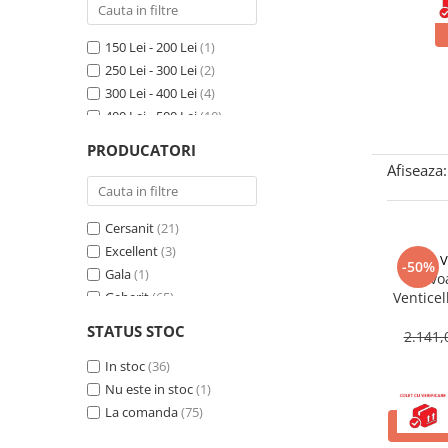
Seturi vase wc monobloc
Accesorii vase wc
150 Lei - 200 Lei
(1)
Capace wc
250 Lei - 300 Lei
(2)
Bideuri
300 Lei - 400 Lei
(4)
400 Lei - 500 Lei
(10)
Bideuri suspendate
500 Lei - 750 Lei
(17)
Bideuri statative
PRODUCATORI
750 Lei - 1000 Lei
(18)
Afiseaza:
Piedestale
Peste 1000 Lei
(60)
Pisoare
Cersanit
(21)
Rezervoare wc
Excellent
(3)
V
Rezervore incastrate
-50%
Gala
(1)
Lavo
Clapete de actionare
Geberit
(65)
Venticel
dreptun
Ideal Standard
(16)
Rezervoare aparente
STATUS STOC
2.141,
Villeroy & Boch
(6)
Rame instalare
In stoc
(36)
Mobilier Baie
Nu este in stoc
(1)
Seturi de mobilier si lavoar
La comanda
(75)
ADAUG
Oglinzi baie si corpuri iluminat