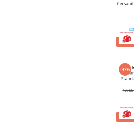
Accesorii baie
Cersanit
Accesorii lavoar
Accesorii dus
Accesorii toaleta
Cuiere si suporturi prosoape
ADAUG
Mozaic
Robinete coltar
Sifoane, ventile si racorduri
I
-47%
Lavoar
Sifoane si ventile lavoar
Stand
Sifoane si ventile cada
1.665
Sifoane si ventile cadita dus
Sifoane pardoseala si terasa
Bucatarie
Baterii Bucatarie
ADAUG
Baterii cu dus extractabil
Baterii clasice