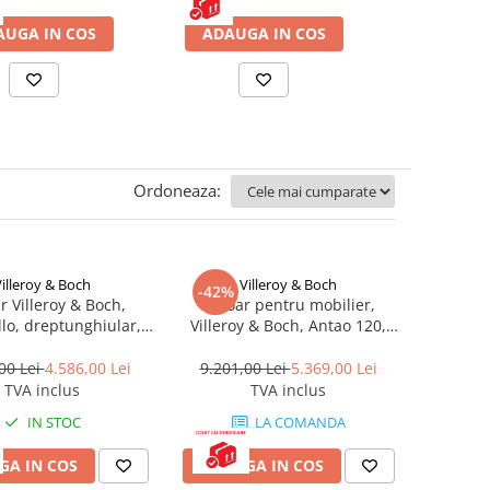
AUGA IN COS
ADAUGA IN COS
ADAUGA
Ordoneaza:
illeroy & Boch
Villeroy & Boch
-42%
r Villeroy & Boch,
Lavoar pentru mobilier,
llo, dreptunghiular,
Villeroy & Boch, Antao 120,
cu orificu baterie si
dreptunghiular, alb
aplin, alb alpin
00 Lei
4.586,00 Lei
9.201,00 Lei
5.369,00 Lei
TVA inclus
TVA inclus
IN STOC
LA COMANDA
GA IN COS
ADAUGA IN COS