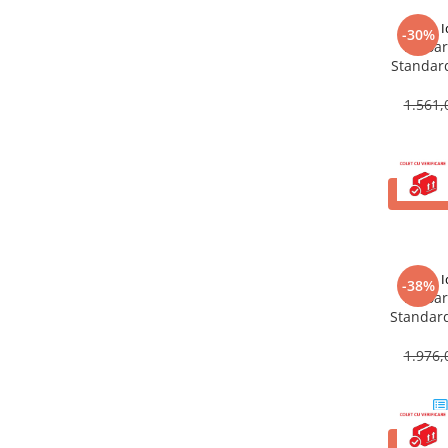
Baterii cu dus extractabil
I
-30%
Baterii cu pipa flexibila
Lavoar
Standar
Chiuvete bucatarie
Chiuvete Compozit
1.561,
Chiuvete Inox
Accesorii chiuvete
Seturi chiuvete si baterii
ADAUG
Incalzire in pardoseala
Pachet complet
Distribuitoare
I
-38%
Lavoar
Grup amestec
Standard
Automatizari
1.976,
Pompe recirculare
Pompa ridicare presiune
Cutii distribuitoare
ADAUG