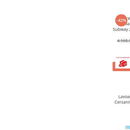
Corpuri iluminat
Oglinzi cu iluminare
V
-42%
Oglinzi cu dulapior
Lavoa
Subway 2
Oglinzi simple
Mobilier Lavoar baie
4.568,
Dulapuri de baie
Rafturi incastrate
Accesorii pentru mobila
ADAUG
Baterii baie
Baterii lavoar
Baterii cada
Lavoa
Baterii dus
Cersani
Seturi baterii
Baterii bideu si dus igienic
Cazi baie