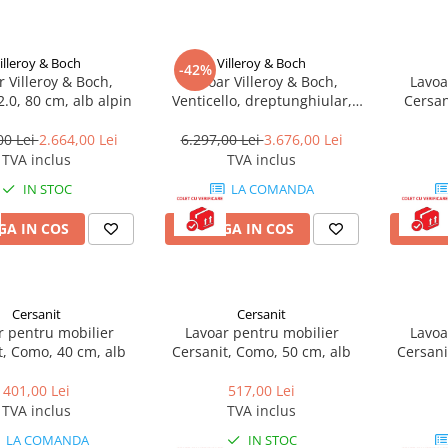
illeroy & Boch
Villeroy & Boch
-42%
r Villeroy & Boch,
Lavoar Villeroy & Boch,
Lavoa
.0, 80 cm, alb alpin
Venticello, dreptunghiular,
Cersan
100 cm, cu orificu baterie si
preaplin, alb alpin
00 Lei
2.664,00 Lei
6.297,00 Lei
3.676,00 Lei
TVA inclus
TVA inclus
IN STOC
LA COMANDA
A IN COS
ADAUGA IN COS
ADAU
Cersanit
Cersanit
r pentru mobilier
Lavoar pentru mobilier
Lavoa
t, Como, 40 cm, alb
Cersanit, Como, 50 cm, alb
Cersani
401,00 Lei
517,00 Lei
TVA inclus
TVA inclus
LA COMANDA
IN STOC