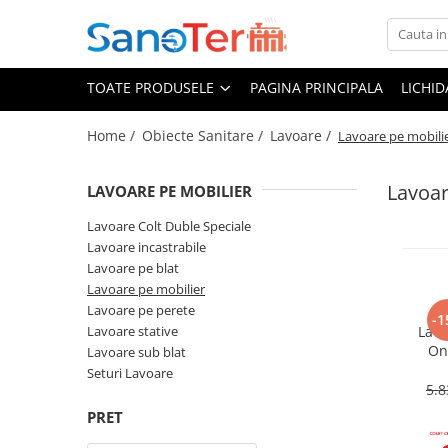
Toate Produsele
TOATE PRODUSELE
PAGINA PRINCIPALA
LICHI
Obiecte Sanitare
Lavoare
Home /
Obiecte Sanitare /
Lavoare /
Lavoare pe mobili
Lavoare pe perete
Lavoar
Lavoare pe blat
LAVOARE PE MOBILIER
Lavoare incastrabile
Lavoare Colt Duble Speciale
Lavoare sub blat
Lavoare incastrabile
Lavoare Colt Duble Speciale
Lavoare pe blat
Lavoare pe mobilier
Lavoare stative
Lavoare pe perete
-1
Lavoare pe mobilier
Lavoare stative
Lavo
Seturi Lavoare
On
Lavoare sub blat
orif
Vase wc
Seturi Lavoare
5.8
Vase wc suspendate
PRET
Vase wc statative