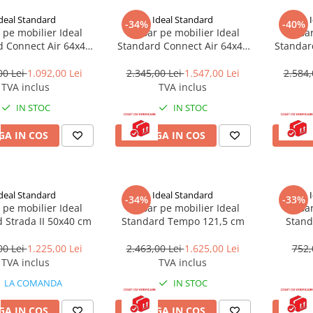
deal Standard
Ideal Standard
-34%
-40%
 pe mobilier Ideal
Lavoar pe mobilier Ideal
Lavoar
d Connect Air 64x46
Standard Connect Air 64x46
Standar
cm alb
cm negru mat
00 Lei
1.092,00 Lei
2.345,00 Lei
1.547,00 Lei
2.584,
TVA inclus
TVA inclus
IN STOC
IN STOC
A IN COS
ADAUGA IN COS
ADAU
deal Standard
Ideal Standard
-34%
-33%
 pe mobilier Ideal
Lavoar pe mobilier Ideal
Lavoar
 Strada II 50x40 cm
Standard Tempo 121,5 cm
Stand
00 Lei
1.225,00 Lei
2.463,00 Lei
1.625,00 Lei
752,
TVA inclus
TVA inclus
LA COMANDA
IN STOC
A IN COS
ADAUGA IN COS
ADAU