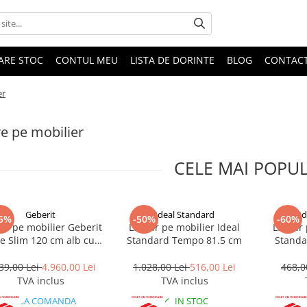
DARE STOC
CONTUL MEU
LISTA DE DORINTE
BLOG
CONTAC
er
e pe mobilier
CELE MAI POPU
Geberit
Ideal Standard
Id
5%
-50%
-60%
ar pe mobilier Geberit
Lavoar pe mobilier Ideal
Lavoar 
e Slim 120 cm alb cu
Standard Tempo 81.5 cm
Standa
iciu baterie si scurgere
speciala
39,00 Lei
4.960,00 Lei
1.028,00 Lei
516,00 Lei
468,0
TVA inclus
TVA inclus
LA COMANDA
IN STOC