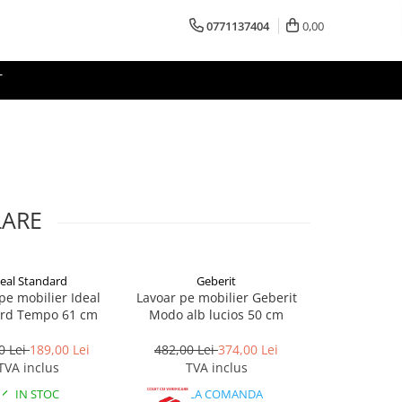
0771137404
0,00
T
LARE
eal Standard
Geberit
Ideal 
-33%
pe mobilier Ideal
Lavoar pe mobilier Geberit
Lavoar pe m
rd Tempo 61 cm
Modo alb lucios 50 cm
Standard T
0 Lei
189,00 Lei
482,00 Lei
374,00 Lei
1.270,00 L
TVA inclus
TVA inclus
TVA 
IN STOC
LA COMANDA
I