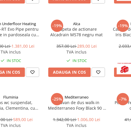
 Underfloor Heating
Alca
-19%
-19%
-RT Evo Pipe pentru
Clapeta de actionare
Cabina d
re in pardoseala cu
Alcadrain M578 negru mat
Iris Bla
ie UV si bariera de
120 x 90
produsa in Romania,
00 Lei
1.381,00 Lei
357,00 Lei
289,00 Lei
2.033,
mm, colac 500 ml,
TVA inclus
TVA inclus
 Underfloor Heating
IN STOC
IN STOC
A IN COS
ADAUGA IN COS
ADAU
Fluminia
Mediterraneo
-25%
-7%
as wc suspendat,
Paravan de dus walk-in
Polita, 
ia, Clementina, cu
Mediterraneo Foxy Black 90 x
uick release si soft
200 cm easy clean profil auriu
close, alb
periat
,00 Lei
589,00 Lei
1.342,00 Lei
1.006,00 Lei
41,
TVA inclus
TVA inclus