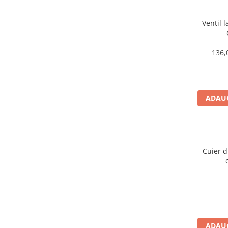
Cadite patrate
Cadite semirotunde
Ventil 
Cadita pentagonala
Paravan de dus
136,
Rigole si canale de scurgere dus
Usi si pereti
Usi batante
ADAUG
Usi culisante
Usi pliabile
Pereti ficsi
Sisteme de dus
Cuier 
Coloane de dus
Sisteme de dus incastrate
Seturi de dus
Pare, furtunuri si accesorii
Brate si palarii dus
ADAUG