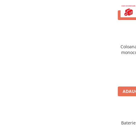
Baterii cu dus extractabil
Baterii cu pipa flexibila
ADAUG
Chiuvete bucatarie
Chiuvete Compozit
Chiuvete Inox
Coloana
Accesorii chiuvete
monoco
Seturi chiuvete si baterii
Incalzire in pardoseala
Pachet complet
Distribuitoare
Grup amestec
ADAUG
Automatizari
Pompe recirculare
Pompa ridicare presiune
Baterie
Cutii distribuitoare