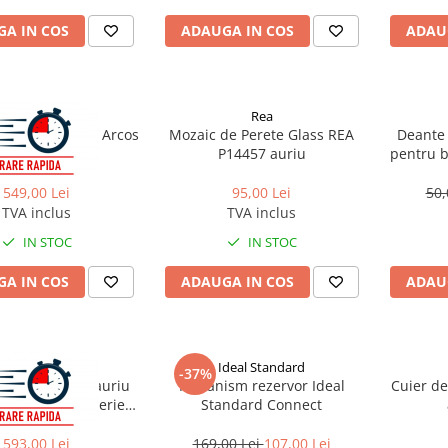
A IN COS
ADAUGA IN COS
ADAU
Rea
Rea
entru cada Rea Arcos
Mozaic de Perete Glass REA
Deante 
auriu periat
P14457 auriu
pentru b
549,00 Lei
95,00 Lei
50,
TVA inclus
TVA inclus
IN STOC
IN STOC
A IN COS
ADAUGA IN COS
ADAU
Rea
Ideal Standard
-37%
nic cu baterie auriu
Mecanism rezervor Ideal
Cuier d
Rea Loop cu baterie
Standard Connect
incastrata
593,00 Lei
169,00 Lei
107,00 Lei