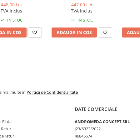
448,00 Lei
447,00 Lei
TVA inclus
TVA inclus
IN STOC
IN STOC
A IN COS
ADAUGA IN COS
ADAU
la mai multe in
Politica de Confidentialitate
DATE COMERCIALE
 Plata
ANDROMEDA CONCEPT SRL
e Retur
J23/6322/2022
de retur
46845674