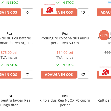
IN STOC
IN STOC
A IN COS
ADAUGA IN COS
ADAU
Rea
Rea
-33%
 de dus cu baterie
Prelungire coloana dus auriu
Conecto
manda Rea Argus
periat Rea 50 cm
I
auriu periat
875,00 Lei
164,00 Lei
109
TVA inclus
TVA inclus
IN STOC
IN STOC
A IN COS
ADAUGA IN COS
ADAU
Rea
Rea
 pentru lavoar Rea
Rigola dus Rea NEOX 70 cupru
Raft pe
Lungo titan
periat