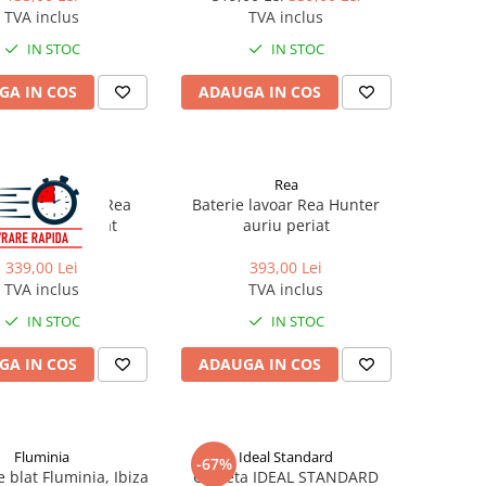
TVA inclus
TVA inclus
IN STOC
IN STOC
GA IN COS
ADAUGA IN COS
Rea
Rea
e lavoar inalta Rea
Baterie lavoar Rea Hunter
rio cupru periat
auriu periat
339,00 Lei
393,00 Lei
TVA inclus
TVA inclus
IN STOC
IN STOC
GA IN COS
ADAUGA IN COS
Fluminia
Ideal Standard
-67%
 blat Fluminia, Ibiza
Clapeta IDEAL STANDARD