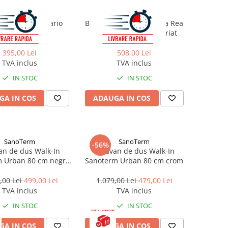
Rea
Rea
e cadă REA Ontario
Baterie lavoar incastrata Rea
auriu periat
Argon + BOX auriu periat
395,00 Lei
508,00 Lei
TVA inclus
TVA inclus
IN STOC
IN STOC
GA IN COS
ADAUGA IN COS
SanoTerm
SanoTerm
-56%
an de dus Walk-In
Paravan de dus Walk-In
m Urban 80 cm negru
Sanoterm Urban 80 cm crom
mat
,00 Lei
499,00 Lei
1.079,00 Lei
479,00 Lei
TVA inclus
TVA inclus
IN STOC
IN STOC
GA IN COS
ADAUGA IN COS