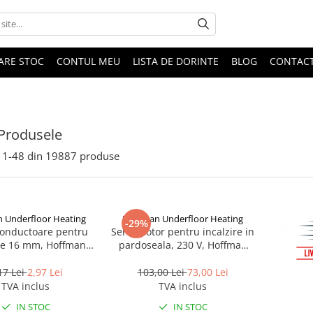
DARE STOC
CONTUL MEU
LISTA DE DORINTE
BLOG
CONTAC
Produsele
1-
48
din
19887
produse
 Underfloor Heating
Hoffman Underfloor Heating
-29%
onductoare pentru
Servomotor pentru incalzire in
Ventil
de 16 mm, Hoffman
pardoseala, 230 V, Hoffman
univers
erfloor Heating
Underfloor Heating
17 Lei
2,97 Lei
103,00 Lei
73,00 Lei
TVA inclus
TVA inclus
IN STOC
IN STOC