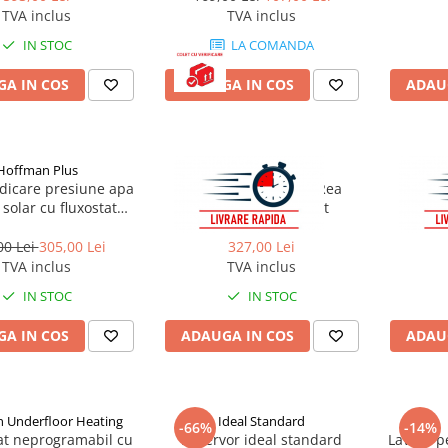
TVA inclus
TVA inclus
IN STOC
LA COMANDA
A IN COS
ADAUGA IN COS
ADAU
Hoffman Plus
Rea
dicare presiune apa
Baterie pentru baie Rea
Bateri
solar cu fluxostat
Ontario auriu periat
Onta
n Pumps PS 12/9 G
00 Lei
305,00 Lei
327,00 Lei
TVA inclus
TVA inclus
IN STOC
IN STOC
A IN COS
ADAUGA IN COS
ADAU
 Underfloor Heating
Ideal Standard
-66%
-14%
t neprogramabil cu
Rezervor ideal standard
Lavoar pe