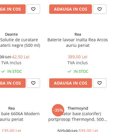
GA IN COS
ADAUGA IN COS
Deante
Rea
Solutie de curatare
Baterie lavoar inalta Rea Arcos
aterii negre (500 ml)
auriu periat
00 Lei
42,50 Lei
389,00 Lei
TVA inclus
TVA inclus
IN STOC
IN STOC
GA IN COS
ADAUGA IN COS
Rea
Thermoynd
-35%
e baie 6606A Modern
Radiator baie (calorifer)
auriu periat
portprosop Thermoynd, 500 x
1500 mm, negru mat, drept,
accesorii incluse
135,00 Lei
519,00 Lei
339,00 Lei