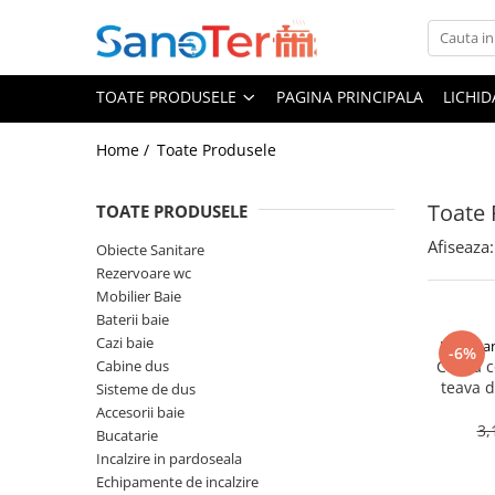
Toate Produsele
TOATE PRODUSELE
PAGINA PRINCIPALA
LICHI
Obiecte Sanitare
Lavoare
Home /
Toate Produsele
Lavoare pe perete
Toate 
Lavoare pe blat
TOATE PRODUSELE
Lavoare incastrabile
Afiseaza:
Obiecte Sanitare
Lavoare sub blat
Rezervoare wc
Lavoare Colt Duble Speciale
Mobilier Baie
Baterii baie
Lavoare stative
Cazi baie
Hoffman
-6%
Lavoare pe mobilier
Cabine dus
Curba c
Seturi Lavoare
teava 
Sisteme de dus
Und
Vase wc
Accesorii baie
3,
Bucatarie
Vase wc suspendate
Incalzire in pardoseala
Vase wc statative
Echipamente de incalzire