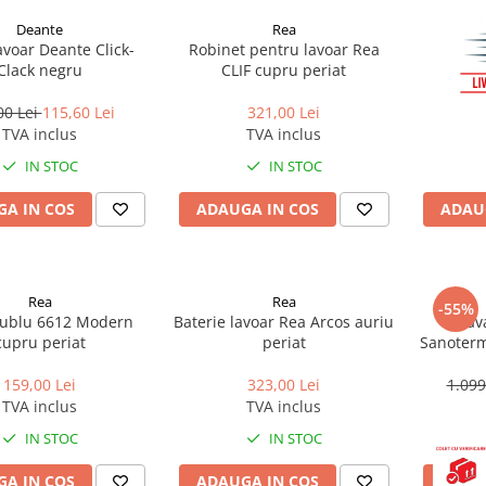
Deante
Rea
lavoar Deante Click-
Robinet pentru lavoar Rea
Bateri
Clack negru
CLIF cupru periat
00 Lei
115,60 Lei
321,00 Lei
TVA inclus
TVA inclus
IN STOC
IN STOC
A IN COS
ADAUGA IN COS
ADAU
Rea
Rea
-55%
dublu 6612 Modern
Baterie lavoar Rea Arcos auriu
Parav
cupru periat
periat
Sanoter
159,00 Lei
323,00 Lei
1.099
TVA inclus
TVA inclus
IN STOC
IN STOC
A IN COS
ADAUGA IN COS
ADAU