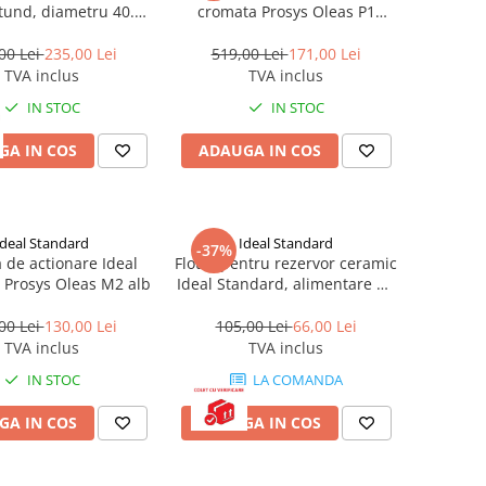
tund, diametru 40.5
cromata Prosys Oleas P1
cm, alb
R0116AA
00 Lei
235,00 Lei
519,00 Lei
171,00 Lei
TVA inclus
TVA inclus
IN STOC
IN STOC
GA IN COS
ADAUGA IN COS
Ideal Standard
Ideal Standard
-37%
 de actionare Ideal
Flotor pentru rezervor ceramic
 Prosys Oleas M2 alb
Ideal Standard, alimentare de
jos
00 Lei
130,00 Lei
105,00 Lei
66,00 Lei
TVA inclus
TVA inclus
IN STOC
LA COMANDA
GA IN COS
ADAUGA IN COS