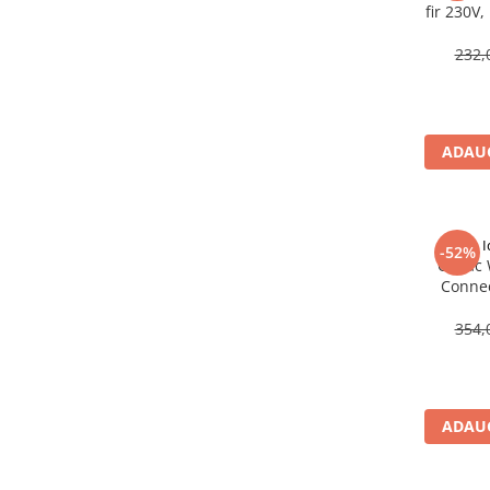
fir 230V
Masti, sifoane si suporturi cazi
hea
baie
232,
Cazi freestanding
Cazi dreptunghiulare
Cazi de colt
ADAUG
Paravane de cada
Masti, sifoane si suporturi cazi
Cabine dus
I
-52%
Capac 
Cabine de dus dreptunghiulare
Connec
Cabine de dus patrate
354,
Cabine de dus pentagonale
Cabine de dus semirotunde
Cadite de dus
ADAUG
Cadite semitorunde
Cadite dreptunghiulare