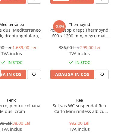
Mediterraneo
Thermoynd
-23%
e dus, Mediterraneo,
Portprosop drept Thermoynd,
ck, dreptunghiulara,
600 x 1200 mm, negru mat,
 cm, inaltime 200 cm,
calorifer baie, accesorii
negru
incluse
00 Lei
1.639,00 Lei
386,00 Lei
299,00 Lei
TVA inclus
TVA inclus
IN STOC
IN STOC
GA IN COS
ADAUGA IN COS
Ferro
Rea
Ferro, pentru coloana
Set vas WC suspendat Rea
de dus, crom
Carlo Mini rimless alb cu
capac softclose
00 Lei
38,00 Lei
992,00 Lei
TVA inclus
TVA inclus