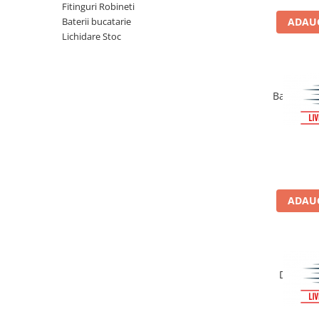
Seturi vase wc monobloc
Fitinguri Robineti
Baterii bucatarie
ADAUG
Accesorii vase wc
Lichidare Stoc
Capace wc
Bideuri
Bideuri suspendate
Baterie p
Bideuri statative
Piedestale
Pisoare
Rezervoare wc
Rezervore incastrate
ADAUG
Clapete de actionare
Rezervoare aparente
Rame instalare
Mobilier Baie
Dus igie
periat 
Seturi de mobilier si lavoar
Oglinzi baie si corpuri iluminat