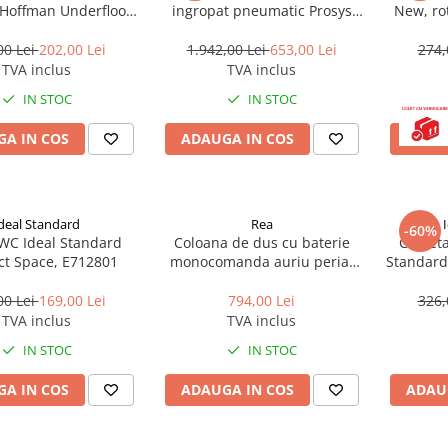
, Hoffman Underfloor
ingropat pneumatic Prosys
New, ro
ting HFHTRS230
120 R027767
00 Lei
202,00 Lei
1.942,00 Lei
653,00 Lei
274,
TVA inclus
TVA inclus
IN STOC
IN STOC
A IN COS
ADAUGA IN COS
ADAU
deal Standard
Rea
-60%
WC Ideal Standard
Coloana de dus cu baterie
Clapeta
t Space, E712801
monocomanda auriu periat
Standard
Rea Luis
00 Lei
169,00 Lei
794,00 Lei
326,
TVA inclus
TVA inclus
IN STOC
IN STOC
A IN COS
ADAUGA IN COS
ADAU