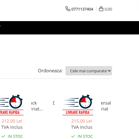
0771137404
0,00
T
Ordoneaza:
Rea
Rea
 lavoar Click-Clack
Dop pentru lavoar universal
al auriu mat/periat
clic-clac Rea cupru periat
Rea
212,00 Lei
215,00 Lei
TVA inclus
TVA inclus
IN STOC
IN STOC