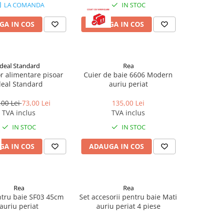
LA COMANDA
IN STOC
GA IN COS
ADAUGA IN COS
Ideal Standard
Rea
r alimentare pisoar
Cuier de baie 6606 Modern
deal Standard
auriu periat
,00 Lei
73,00 Lei
135,00 Lei
TVA inclus
TVA inclus
IN STOC
IN STOC
GA IN COS
ADAUGA IN COS
Rea
Rea
ntru baie SF03 45cm
Set accesorii pentru baie Mati
auriu periat
auriu periat 4 piese