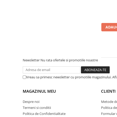
Teava PE-RT PE-XA
Placa cu nuturi
Accesorii incalzire
Echipamente de incalzire
ADAUG
Calorifere de baie
Radiatoare otel
Radiator aluminiu
Cazane ardere naturala
Newsletter
Nu rata ofertele si promotiile noastre
Termoseminee pe peleti/lemn
Robineti calorifer
Vreau sa primesc newsletter cu promotiile magazinului. Af
Fitinguri Robineti
Robineti apa
MAGAZINUL MEU
CLIENTI
Fitinguri alama
Despre noi
Metode de
Termeni si conditii
Politica d
Politica de Confidentialitate
Formular 