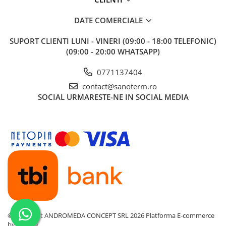
Teava PE-RT PE-XA
Placa cu nuturi
DATE COMERCIALE
Accesorii incalzire
SUPORT CLIENTI
LUNI - VINERI (09:00 - 18:00 TELEFONIC)
Echipamente de incalzire
(09:00 - 20:00 WHATSAPP)
Calorifere de baie
0771137404
Radiatoare otel
contact@sanoterm.ro
Radiator aluminiu
SOCIAL
URMARESTE-NE IN SOCIAL MEDIA
Cazane ardere naturala
Termoseminee pe peleti/lemn
Robineti calorifer
Fitinguri Robineti
Robineti apa
Fitinguri alama
©Copyright ANDROMEDA CONCEPT SRL 2026
Platforma E-commerce
by Gomag