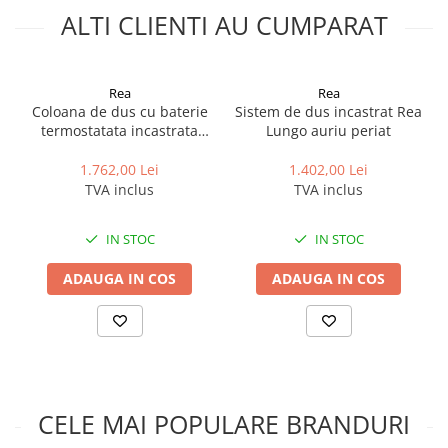
Accesorii baie
ALTI CLIENTI AU CUMPARAT
Accesorii lavoar
Accesorii dus
Rea
Rea
Accesorii toaleta
Coloana de dus cu baterie
Sistem de dus incastrat Rea
Cuiere si suporturi prosoape
termostatata incastrata
Lungo auriu periat
auriu periat Rea Lungo
Mozaic
1.762,00 Lei
1.402,00 Lei
TVA inclus
TVA inclus
Robinete coltar
Sifoane, ventile si racorduri
IN STOC
IN STOC
Sifoane si ventile lavoar
ADAUGA IN COS
ADAUGA IN COS
Sifoane si ventile cada
Sifoane si ventile cadita dus
Sifoane pardoseala si terasa
Bucatarie
Baterii Bucatarie
Baterii cu dus extractabil
CELE MAI POPULARE BRANDURI
Baterii clasice