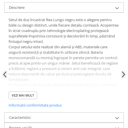
Masti, sifoane si suporturi cazi
Descriere
baie
Cazi freestanding
Setul de duș încastrat Rea Lungo negru este o alegere pentru
băile cu design distinct, unde fiecare detaliu contează. Acoperirea
Cazi dreptunghiulare
în strat cvadruplu prin tehnologie electroplating protejează
Cazi de colt
suprafețele împotriva coroziunii și decolorării în timp, păstrând
finisajul negru intact.
Paravane de cada
Corpul setului este realizat din alamă și ABS, materiale care
asigură rezistență și stabilitate în utilizare zilnică. Bateria
Masti, sifoane si suporturi cazi
monocomandă cu montaj îngropat în perete permite un control
Cabine dus
precis al apei printr-un singur mâner. Setul beneficiază de reglare
a înălțimii, reglare a presiunii și sistem anti-calc integrat, care
Cabine de dus dreptunghiulare
reduce depunerile de calcar pe duze și prelungește durata de
Cabine de dus patrate
funcționare.
Pachetul include dușul tip ploaie ultrasubțire de 2 mm, robinetul
Cabine de dus pentagonale
cu elemente, receptorul și setul de accesorii necesare montajului.
Montajul se realizează îngropat în perete. Setul nu include pipa
VEZI MAI MULT
Cabine de dus semirotunde
de cadă.
Cadite de dus
Informatii conformitate produs
Specificații tehnice Sistem de dus cu
baterie monocomanda Rea Lungo
Cadite semitorunde
Caracteristici
negru mat
Cadite dreptunghiulare
Review-uri
(0)