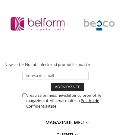
Baterii cu dus extractabil
Baterii cu pipa flexibila
Chiuvete bucatarie
Chiuvete Compozit
Chiuvete Inox
Accesorii chiuvete
Seturi chiuvete si baterii
Incalzire in pardoseala
Newsletter
Nu rata ofertele si promotiile noastre
Pachet complet
Distribuitoare
Grup amestec
Vreau sa primesc newsletter cu promotiile
Automatizari
magazinului. Afla mai multe in
Politica de
Confidentialitate
Pompe recirculare
Pompa ridicare presiune
MAGAZINUL MEU
Cutii distribuitoare
CLIENTI