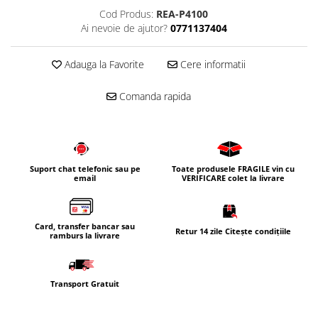
Cod Produs:
REA-P4100
Corpuri iluminat
Ai nevoie de ajutor?
0771137404
Oglinzi cu iluminare
Oglinzi cu dulapior
Adauga la Favorite
Cere informatii
Oglinzi simple
Mobilier Lavoar baie
Comanda rapida
Dulapuri de baie
Rafturi incastrate
Accesorii pentru mobila
Suport chat telefonic sau pe
Toate produsele FRAGILE vin cu
email
VERIFICARE colet la livrare
Baterii baie
Baterii lavoar
Baterii cada
Card, transfer bancar sau
Retur 14 zile Citește condițiile
ramburs la livrare
Baterii dus
Seturi baterii
Transport Gratuit
Baterii bideu si dus igienic
Cazi baie