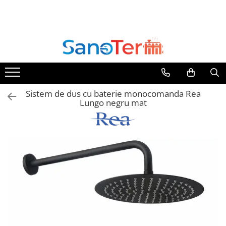
Toate Produsele
Obiecte Sanitare
Lavoare
Lavoare pe perete
Sistem de dus cu baterie monocomanda Rea
Lavoare pe blat
Lungo negru mat
Lavoare incastrabile
Lavoare sub blat
Lavoare Colt Duble Speciale
Lavoare stative
Lavoare pe mobilier
Seturi Lavoare
Vase wc
Vase wc suspendate
Vase wc statative