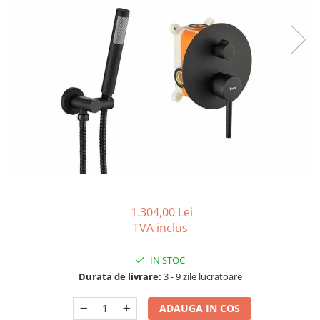
Seturi vase wc monobloc
Accesorii vase wc
Capace wc
Bideuri
Bideuri suspendate
Bideuri statative
Piedestale
Pisoare
Rezervoare wc
Rezervore incastrate
Clapete de actionare
1.304,00 Lei
TVA inclus
Rezervoare aparente
Rame instalare
IN STOC
Mobilier Baie
Durata de livrare:
3 - 9 zile lucratoare
Seturi de mobilier si lavoar
ADAUGA IN COS
Oglinzi baie si corpuri iluminat