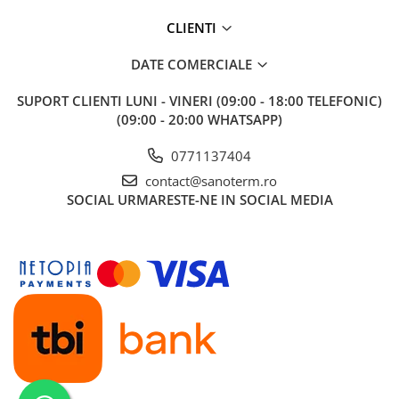
Baterii cu dus extractabil
CLIENTI
Baterii cu pipa flexibila
Chiuvete bucatarie
DATE COMERCIALE
Chiuvete Compozit
SUPORT CLIENTI
LUNI - VINERI (09:00 - 18:00 TELEFONIC)
Chiuvete Inox
(09:00 - 20:00 WHATSAPP)
Accesorii chiuvete
0771137404
Seturi chiuvete si baterii
contact@sanoterm.ro
Incalzire in pardoseala
SOCIAL
URMARESTE-NE IN SOCIAL MEDIA
Pachet complet
Distribuitoare
Grup amestec
Automatizari
Pompe recirculare
Pompa ridicare presiune
Cutii distribuitoare