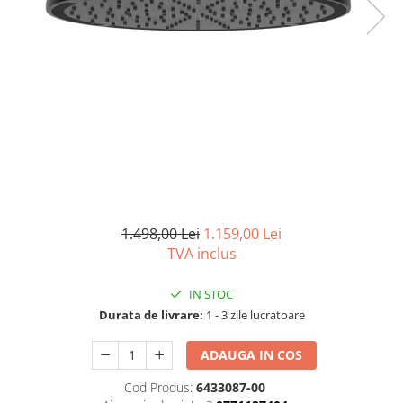
Seturi vase wc monobloc
Accesorii vase wc
Capace wc
Bideuri
Bideuri suspendate
Bideuri statative
Piedestale
Pisoare
Rezervoare wc
1.498,00 Lei
1.159,00 Lei
Rezervore incastrate
TVA inclus
Clapete de actionare
Rezervoare aparente
IN STOC
Durata de livrare:
1 - 3 zile lucratoare
Rame instalare
Mobilier Baie
ADAUGA IN COS
Seturi de mobilier si lavoar
Cod Produs:
6433087-00
Oglinzi baie si corpuri iluminat