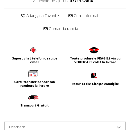
Ai nevoie de ajutor?
0771137404
Corpuri iluminat
Oglinzi cu iluminare
Adauga la Favorite
Cere informatii
Oglinzi cu dulapior
Comanda rapida
Oglinzi simple
Mobilier Lavoar baie
Dulapuri de baie
Rafturi incastrate
Suport chat telefonic sau pe
Toate produsele FRAGILE vin cu
email
VERIFICARE colet la livrare
Accesorii pentru mobila
Baterii baie
Baterii lavoar
Card, transfer bancar sau
Retur 14 zile Citește condițiile
ramburs la livrare
Baterii cada
Baterii dus
Transport Gratuit
Seturi baterii
Baterii bideu si dus igienic
Cazi baie
Descriere