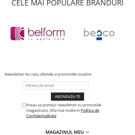
CELE MAI POPULARE BRANDURI
Accesorii baie
Accesorii lavoar
Accesorii dus
Accesorii toaleta
Cuiere si suporturi prosoape
Mozaic
Robinete coltar
Sifoane, ventile si racorduri
Newsletter
Nu rata ofertele si promotiile noastre
Sifoane si ventile lavoar
Sifoane si ventile cada
Sifoane si ventile cadita dus
Sifoane pardoseala si terasa
Vreau sa primesc newsletter cu promotiile
Bucatarie
magazinului. Afla mai multe in
Politica de
Baterii Bucatarie
Confidentialitate
Baterii cu dus extractabil
MAGAZINUL MEU
Baterii clasice