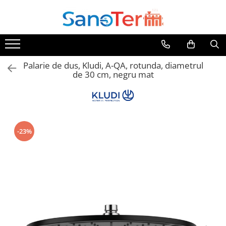
Toate Produsele
Obiecte Sanitare
Palarie de dus, Kludi, A-QA, rotunda, diametrul
Lavoare
de 30 cm, negru mat
Lavoare pe perete
Lavoare pe blat
Lavoare incastrabile
Lavoare sub blat
-23%
Lavoare Colt Duble Speciale
Lavoare stative
Lavoare pe mobilier
Seturi Lavoare
Vase wc
Vase wc suspendate
Vase wc statative