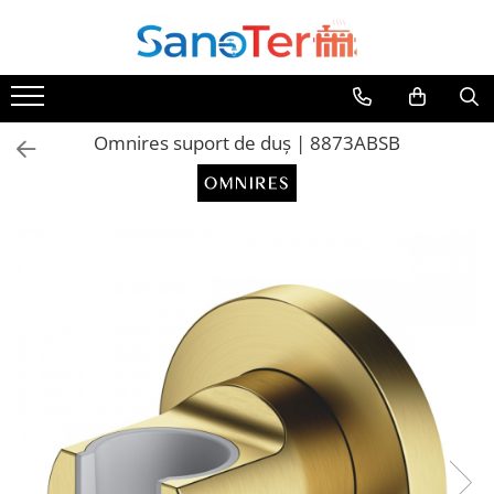
Toate Produsele
Obiecte Sanitare
Omnires suport de duș | 8873ABSB
Lavoare
Lavoare pe perete
Lavoare pe blat
Lavoare incastrabile
Lavoare sub blat
Lavoare Colt Duble Speciale
Lavoare stative
Lavoare pe mobilier
Seturi Lavoare
Vase wc
Vase wc suspendate
Vase wc statative