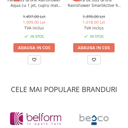
Cadite patrate
Aqua cu 1 jet, cupru mat
Rainshower SmartActive 90
Cadite semirotunde
(brushed warm sunset)
cm auriu periat Cool
Cadita pentagonala
Sunrise
1.497,00 Lei
1.395,00 Lei
1.099,00 Lei
1.018,00 Lei
Paravan de dus
TVA inclus
TVA inclus
Rigole si canale de scurgere dus
IN STOC
IN STOC
Usi si pereti
ADAUGA IN COS
ADAUGA IN COS
Usi batante
Usi culisante
Usi pliabile
Pereti ficsi
Sisteme de dus
CELE MAI POPULARE BRANDURI
Coloane de dus
Sisteme de dus incastrate
Seturi de dus
Pare, furtunuri si accesorii
Brate si palarii dus