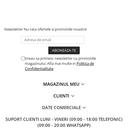
Accesorii baie
Accesorii lavoar
Accesorii dus
Accesorii toaleta
Newsletter
Nu rata ofertele si promotiile noastre
Cuiere si suporturi prosoape
Mozaic
Robinete coltar
Vreau sa primesc newsletter cu promotiile
magazinului. Afla mai multe in
Politica de
Sifoane, ventile si racorduri
Confidentialitate
Sifoane si ventile lavoar
Sifoane si ventile cada
MAGAZINUL MEU
Sifoane si ventile cadita dus
Sifoane pardoseala si terasa
CLIENTI
Bucatarie
DATE COMERCIALE
Baterii Bucatarie
Baterii cu dus extractabil
SUPORT CLIENTI
LUNI - VINERI (09:00 - 18:00 TELEFONIC)
(09:00 - 20:00 WHATSAPP)
Baterii clasice