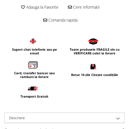
Adauga la Favorite
Cere informatii
Corpuri iluminat
Oglinzi cu iluminare
Comanda rapida
Oglinzi cu dulapior
Oglinzi simple
Mobilier Lavoar baie
Dulapuri de baie
Suport chat telefonic sau pe
Toate produsele FRAGILE vin cu
email
VERIFICARE colet la livrare
Rafturi incastrate
Accesorii pentru mobila
Baterii baie
Card, transfer bancar sau
Retur 14 zile Citește condițiile
ramburs la livrare
Baterii lavoar
Baterii cada
Transport Gratuit
Baterii dus
Seturi baterii
Baterii bideu si dus igienic
Descriere
Cazi baie