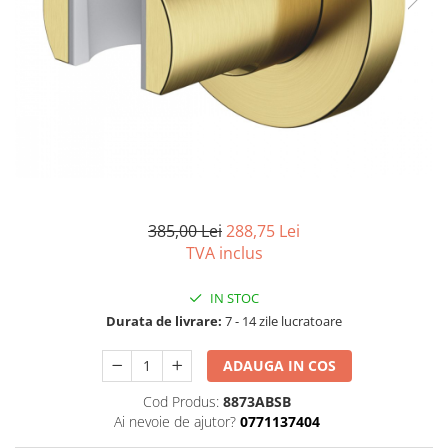
Seturi vase wc monobloc
Accesorii vase wc
Capace wc
Bideuri
Bideuri suspendate
Bideuri statative
Piedestale
Pisoare
385,00 Lei
288,75 Lei
Rezervoare wc
TVA inclus
Rezervore incastrate
Clapete de actionare
IN STOC
Durata de livrare:
7 - 14 zile lucratoare
Rezervoare aparente
Rame instalare
ADAUGA IN COS
Mobilier Baie
Cod Produs:
8873ABSB
Seturi de mobilier si lavoar
Ai nevoie de ajutor?
0771137404
Oglinzi baie si corpuri iluminat