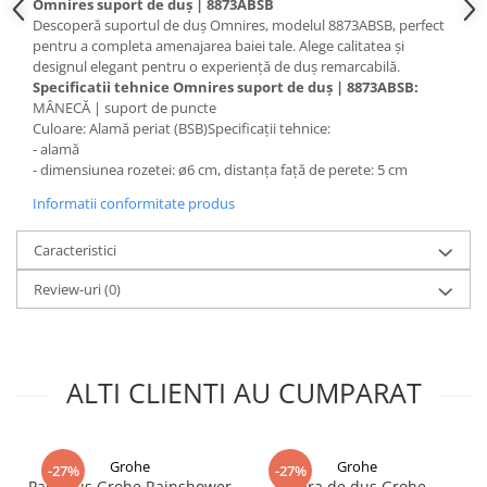
Omnires suport de duș | 8873ABSB
Masti, sifoane si suporturi cazi
Descoperă suportul de duș Omnires, modelul 8873ABSB, perfect
baie
pentru a completa amenajarea baiei tale. Alege calitatea și
designul elegant pentru o experiență de duș remarcabilă.
Cazi freestanding
Specificatii tehnice Omnires suport de duș | 8873ABSB:
Cazi dreptunghiulare
MÂNECĂ | suport de puncte
Culoare: Alamă periat (BSB)Specificații tehnice:
Cazi de colt
- alamă
- dimensiunea rozetei: ø6 cm, distanța față de perete: 5 cm
Paravane de cada
Informatii conformitate produs
Masti, sifoane si suporturi cazi
Cabine dus
Caracteristici
Cabine de dus dreptunghiulare
Review-uri
(0)
Cabine de dus patrate
Cabine de dus pentagonale
Cabine de dus semirotunde
ALTI CLIENTI AU CUMPARAT
Cadite de dus
Cadite semitorunde
Cadite dreptunghiulare
Grohe
Grohe
-27%
-27%
Para dus Grohe Rainshower
Bara de dus Grohe