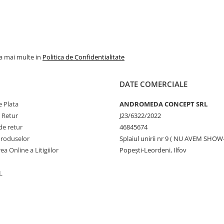
la mai multe in
Politica de Confidentialitate
DATE COMERCIALE
 Plata
ANDROMEDA CONCEPT SRL
e Retur
J23/6322/2022
de retur
46845674
Produselor
Splaiul unirii nr 9 ( NU AVEM SHO
ea Online a Litigiilor
Popești-Leordeni, Ilfov
L