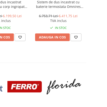
dus incastrat
Sistem de dus incastrat cu
Siste
u corp ingropat
baterie termostata Omnires
SmartCont
alama periata
Contour auriu periat si para cu
1 functie
ei
6.199,50 Lei
6.753,71 Lei
6.411,75 Lei
9.403,0
 inclus
TVA inclus
IN STOC
IN STOC
N COS
ADAUGA IN COS
ADAUG