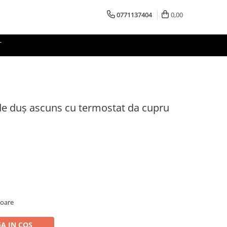
0771137404
0,00
T
e duș ascuns cu termostat da cupru
toare
A IN COS