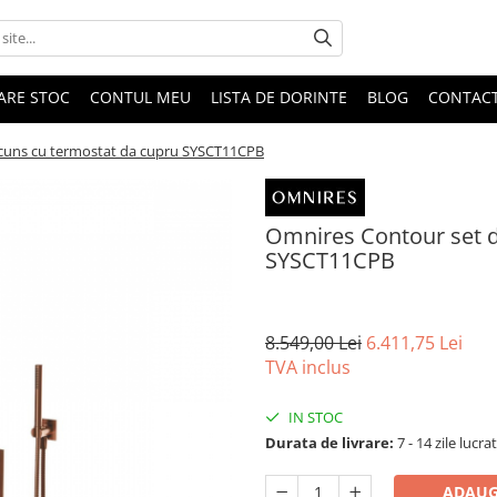
DARE STOC
CONTUL MEU
LISTA DE DORINTE
BLOG
CONTAC
cuns cu termostat da cupru SYSCT11CPB
Omnires Contour set d
SYSCT11CPB
8.549,00 Lei
6.411,75 Lei
TVA inclus
IN STOC
Durata de livrare:
7 - 14 zile lucra
ADAUG