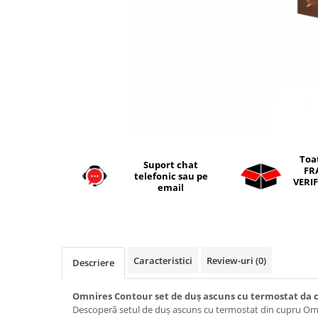
Seturi vase wc monobloc
Accesorii vase wc
Capace wc
Bideuri
Bideuri suspendate
Bideuri statative
Piedestale
Pisoare
Toa
Suport chat
Rezervoare wc
FR
telefonic sau pe
VERIF
Rezervore incastrate
email
Clapete de actionare
Rezervoare aparente
Rame instalare
Caracteristici
Review-uri
(0)
Descriere
Mobilier Baie
Seturi de mobilier si lavoar
Omnires Contour set de duș ascuns cu termostat da
Descoperă setul de duș ascuns cu termostat din cupru O
Oglinzi baie si corpuri iluminat