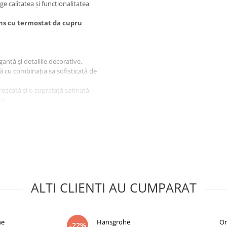
e calitatea și funcționalitatea
uns cu termostat da cupru
tă și detaliile decorative.
tă cu combinația sa sofisticată de
roșcată și o suprafață satinată.
VD.
cunsă (CT8036GLB)
cm
 cm
tru duș de mână
ALTI CLIENTI AU CUMPARAT
he
Hansgrohe
Om
-22%