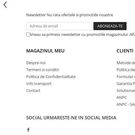
Cadite patrate
Cadite semirotunde
Newsletter
Nu rata ofertele si promotiile noastre
Cadita pentagonala
Paravan de dus
Rigole si canale de scurgere dus
Vreau sa primesc newsletter cu promotiile magazinului. Af
Usi si pereti
MAGAZINUL MEU
CLIENTI
Usi batante
Usi culisante
Despre noi
Metode de
Usi pliabile
Termeni si conditii
Politica d
Pereti ficsi
Politica de Confidentialitate
Formular 
Info transport
Garantia 
Sisteme de dus
Contact
Solutionar
Coloane de dus
ANPC
Sisteme de dus incastrate
ANPC - SA
Seturi de dus
SOCIAL
URMARESTE-NE IN SOCIAL MEDIA
Pare, furtunuri si accesorii
Brate si palarii dus