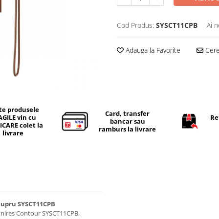
Cod Produs:
SYSCT11CPB
Ai n
Adauga la Favorite
Cere 
te produsele
Card, transfer
AGILE vin cu
Re
bancar sau
ICARE colet la
ramburs la livrare
livrare
 cupru SYSCT11CPB
mnires Contour SYSCT11CPB,