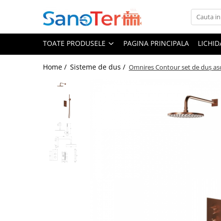
Toate Produsele
TOATE PRODUSELE
PAGINA PRINCIPALA
LICHI
Obiecte Sanitare
Lavoare
Home /
Sisteme de dus /
Omnires Contour set de duș as
Lavoare pe perete
Lavoare pe blat
Lavoare incastrabile
Lavoare sub blat
Lavoare Colt Duble Speciale
Lavoare stative
Lavoare pe mobilier
Seturi Lavoare
Vase wc
Vase wc suspendate
Vase wc statative