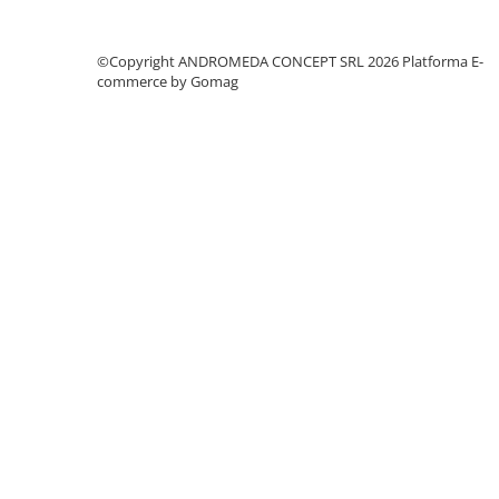
Accesorii baie
Accesorii lavoar
©Copyright ANDROMEDA CONCEPT SRL 2026
Platforma E-
Accesorii dus
commerce by Gomag
Accesorii toaleta
Cuiere si suporturi prosoape
Mozaic
Robinete coltar
Sifoane, ventile si racorduri
Sifoane si ventile lavoar
Sifoane si ventile cada
Sifoane si ventile cadita dus
Sifoane pardoseala si terasa
Bucatarie
Baterii Bucatarie
Baterii cu dus extractabil
Baterii clasice