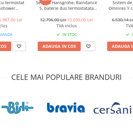
cu termostat
Set dus Hansgrohe, Raindance
Sistem de 
nshower
S, baterie dus termostatata
Omnires Y c
l 360 Duo
incastrata, negru mat
finisaj 
pulverizare
6.987,00 Lei
12.796,00 Lei
10.030,00 Lei
6.530,14 L
ata
clus
TVA inclus
TVA
MANDA
IN STOC
COS
ADAUGA IN COS
ADAUGA I
CELE MAI POPULARE BRANDURI