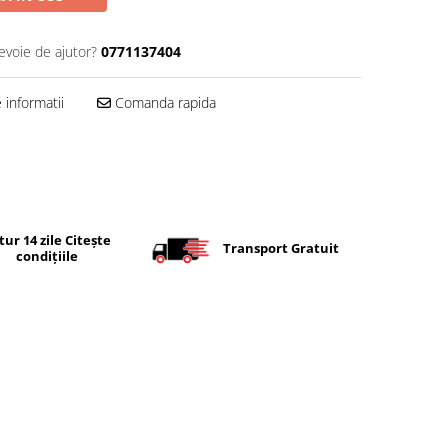
evoie de ajutor?
0771137404
informatii
Comanda rapida
tur 14 zile Citește
Transport Gratuit
condițiile