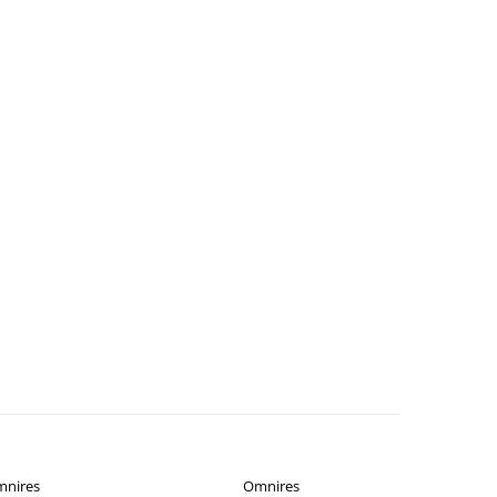
nires
Omnires
-35%