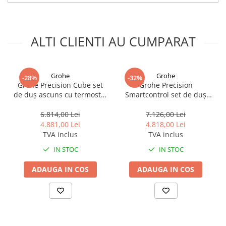
ALTI CLIENTI AU CUMPARAT
Grohe
Grohe
-28%
-32%
Grohe Precision Cube set
Grohe Precision
de duș ascuns cu termostat
Smartcontrol set de duș
da crom 34879000
ascuns cu termostat da
crom 34877000
6.814,00 Lei
7.126,00 Lei
4.881,00 Lei
4.818,00 Lei
TVA inclus
TVA inclus
IN STOC
IN STOC
ADAUGA IN COS
ADAUGA IN COS