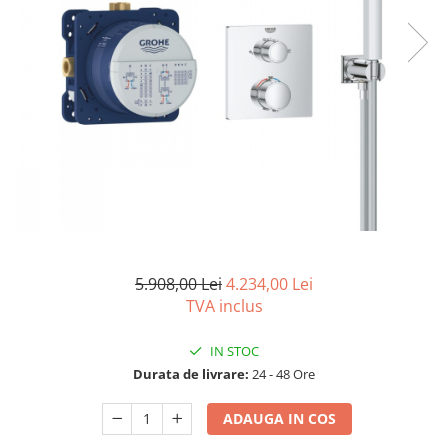
Capace wc
Usi batante
Usi culisante
Bideuri
Usi pliabile
Bideuri suspendate
Pereti ficsi
Bideuri statative
Piedestale
Pisoare
5.908,00 Lei
4.234,00 Lei
TVA inclus
IN STOC
Durata de livrare:
24 - 48 Ore
ADAUGA IN COS