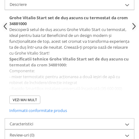
Descriere
Grohe Vitalio Start set de duș ascuns cu termostat da crom
34881000
Descoperă setul de duș ascuns Grohe Vitalio Start cu termostat,
ideal pentru baia ta! Beneficiind de un design modern și
funcționalitate de top, acest set cromat va transforma experiența
ta de duș într-una de neuitat. Creează-ți propria oază de relaxare
cu Grohe Vitalio Start!
Specificatii tehnice Grohe Vitalio Start set de duș ascuns cu
termostat da crom 34881000:
Componente:
- mixer termostatic pentru acționarea a două ieșiri de apă cu
robinet de închidere/direcție integrat
- Rapido SmartBox instalare universală încastrată (35 600 000)
- Vitalio Rain Mono 310 Cube Duș de ploaie cu limitator de debit
9,5 l/min cu braț de duș de 42,2 cm
VEZI MAI MULT
- Duș de mână cu un singur levier Vitalio Joy Cube Stick 9,5 l/min
Informatii conformitate produs
(26 392)
- cot de conectare la perete cu mâner
- furtun de duș VitalioFlex Silver 1500 mm (27 505 000)
Caracteristici
Review-uri
(0)