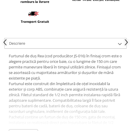
ramburs la livrare
Masti, sifoane si suporturi cazi
baie
Cazi freestanding
Transport Gratuit
Cazi dreptunghiulare
Cazi de colt
Descriere
Paravane de cada
Masti, sifoane si suporturi cazi
Furtunul de duș Rea (cod producător JS-016) în finisaj crom este o
alegere practică pentru orice baie, cu o lungime de 150 cm care
Cabine dus
permite manevrare liberă în timpul utilizării zilnice. Finisajul crom
Cabine de dus dreptunghiulare
se asortează cu majoritatea armăturilor și dușurilor de mână
existente pe piață.
Cabine de dus patrate
Furtunul este construit din împletitură de oțel inoxidabil la
exterior și corp ABS, combinație care asigură rezistență la uzura
Cabine de dus pentagonale
zilnică. Filetul standard de 1/2 inch permite instalarea rapidă fără
Cabine de dus semirotunde
adaptoare suplimentare. Compatibilitatea largă îl face potrivit
pentru baterii de cadă, baterii de duș, coloane de duș sau
Cadite de dus
racorduri unghiulare, indiferent de configurația băii tale.
Cadite semitorunde
Pachetul conține un furtun de duș de 150 cm, gata de montaj.
Instalarea se realizează direct prin înșurubare la filetul de 1/2
Cadite dreptunghiulare
inch, fără scule speciale. Dușul de mână și bateria nu sunt incluse