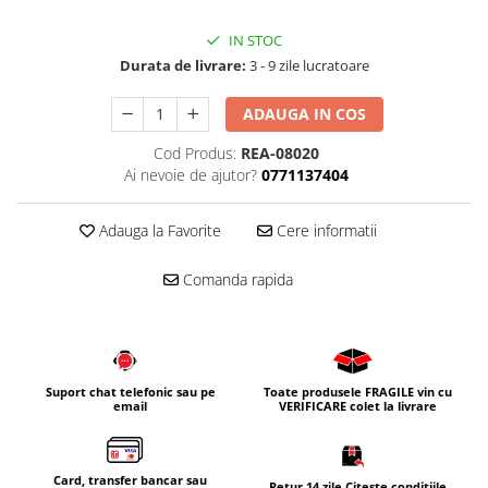
Corpuri iluminat
IN STOC
Oglinzi cu iluminare
Durata de livrare:
3 - 9 zile lucratoare
Oglinzi cu dulapior
Oglinzi simple
ADAUGA IN COS
Mobilier Lavoar baie
Cod Produs:
REA-08020
Dulapuri de baie
Ai nevoie de ajutor?
0771137404
Rafturi incastrate
Adauga la Favorite
Cere informatii
Accesorii pentru mobila
Baterii baie
Comanda rapida
Baterii lavoar
Baterii cada
Baterii dus
Suport chat telefonic sau pe
Toate produsele FRAGILE vin cu
Seturi baterii
email
VERIFICARE colet la livrare
Baterii bideu si dus igienic
Cazi baie
Card, transfer bancar sau
Retur 14 zile Citește condițiile