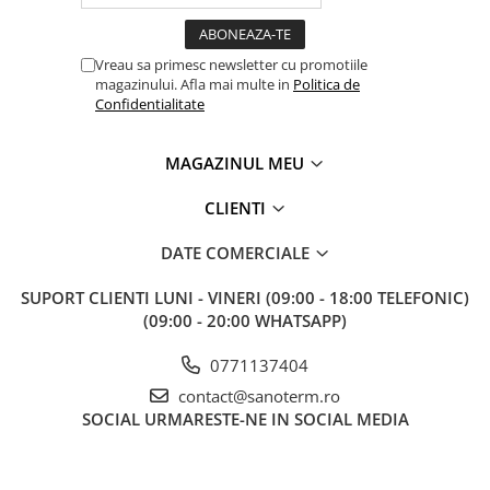
Baterii cu dus extractabil
Baterii cu pipa flexibila
Vreau sa primesc newsletter cu promotiile
Chiuvete bucatarie
magazinului. Afla mai multe in
Politica de
Confidentialitate
Chiuvete Compozit
Chiuvete Inox
MAGAZINUL MEU
Accesorii chiuvete
Seturi chiuvete si baterii
CLIENTI
Incalzire in pardoseala
DATE COMERCIALE
Pachet complet
Distribuitoare
SUPORT CLIENTI
LUNI - VINERI (09:00 - 18:00 TELEFONIC)
(09:00 - 20:00 WHATSAPP)
Grup amestec
Automatizari
0771137404
contact@sanoterm.ro
Pompe recirculare
SOCIAL
URMARESTE-NE IN SOCIAL MEDIA
Pompa ridicare presiune
Cutii distribuitoare