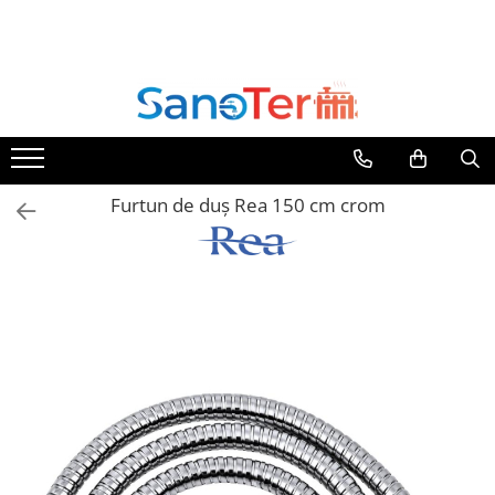
Toate Produsele
Obiecte Sanitare
Lavoare
Lavoare pe perete
Furtun de duș Rea 150 cm crom
Lavoare pe blat
Lavoare incastrabile
Lavoare sub blat
Lavoare Colt Duble Speciale
Lavoare stative
Lavoare pe mobilier
Seturi Lavoare
Vase wc
Vase wc suspendate
Vase wc statative