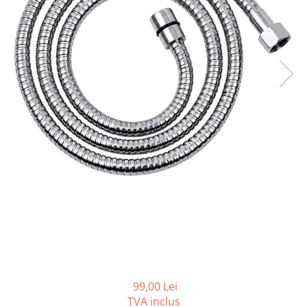
Seturi vase wc monobloc
Accesorii vase wc
Capace wc
Bideuri
Bideuri suspendate
Bideuri statative
Piedestale
Pisoare
Rezervoare wc
Rezervore incastrate
Clapete de actionare
Rezervoare aparente
Rame instalare
Mobilier Baie
Seturi de mobilier si lavoar
99,00 Lei
TVA inclus
Oglinzi baie si corpuri iluminat