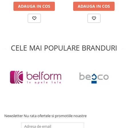
Accesorii baie
ADAUGA IN COS
ADAUGA IN COS
Accesorii lavoar
Accesorii dus
Accesorii toaleta
Cuiere si suporturi prosoape
CELE MAI POPULARE BRANDURI
Mozaic
Robinete coltar
Sifoane, ventile si racorduri
Sifoane si ventile lavoar
Sifoane si ventile cada
Sifoane si ventile cadita dus
Sifoane pardoseala si terasa
Bucatarie
Baterii Bucatarie
Newsletter
Nu rata ofertele si promotiile noastre
Baterii cu dus extractabil
Baterii clasice