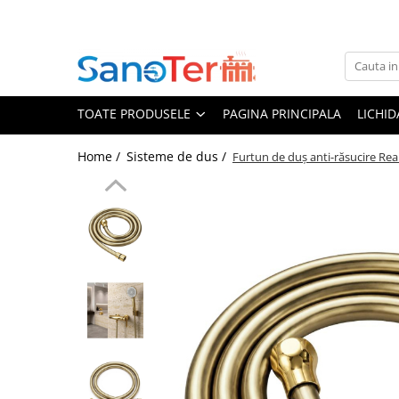
Toate Produsele
Obiecte Sanitare
TOATE PRODUSELE
PAGINA PRINCIPALA
LICHI
Lavoare
Lavoare pe perete
Home /
Sisteme de dus /
Furtun de duș anti-răsucire Rea
Lavoare pe blat
Lavoare incastrabile
Lavoare sub blat
Lavoare Colt Duble Speciale
Lavoare stative
Lavoare pe mobilier
Seturi Lavoare
Vase wc
Vase wc suspendate
Vase wc statative