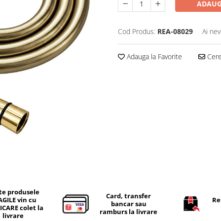
ADAUG
Cod Produs:
REA-08029
Ai nev
Adauga la Favorite
Cere 
te produsele
Card, transfer
AGILE vin cu
Re
bancar sau
ICARE colet la
ramburs la livrare
livrare