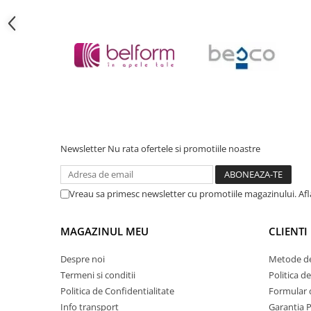
Cadite patrate
Cadite semirotunde
Cadita pentagonala
Paravan de dus
Rigole si canale de scurgere dus
Usi si pereti
Usi batante
Usi culisante
Newsletter
Nu rata ofertele si promotiile noastre
Usi pliabile
Pereti ficsi
Sisteme de dus
Vreau sa primesc newsletter cu promotiile magazinului. Af
Coloane de dus
MAGAZINUL MEU
CLIENTI
Sisteme de dus incastrate
Seturi de dus
Despre noi
Metode de
Termeni si conditii
Politica d
Pare, furtunuri si accesorii
Politica de Confidentialitate
Formular 
Brate si palarii dus
Info transport
Garantia 