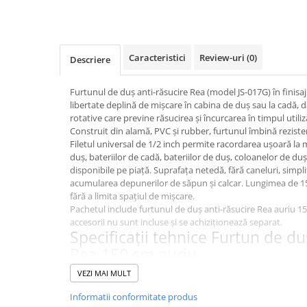
Corpuri iluminat
Oglinzi cu iluminare
Oglinzi cu dulapior
Caracteristici
Review-uri
(0)
Descriere
Oglinzi simple
Mobilier Lavoar baie
Furtunul de duș anti-răsucire Rea (model JS-017G) în finisa
libertate deplină de mișcare în cabina de duș sau la cadă, 
Dulapuri de baie
rotative care previne răsucirea și încurcarea în timpul utilizăr
Rafturi incastrate
Construit din alamă, PVC și rubber, furtunul îmbină rezisten
Filetul universal de 1/2 inch permite racordarea ușoară la 
Accesorii pentru mobila
duș, bateriilor de cadă, bateriilor de duș, coloanelor de du
disponibile pe piață. Suprafața netedă, fără caneluri, simpli
Baterii baie
acumularea depunerilor de săpun și calcar. Lungimea de 
Baterii lavoar
fără a limita spațiul de mișcare.
Pachetul include furtunul de duș anti-răsucire Rea auriu 150
Baterii cada
accesorii nu sunt incluse și se achiziționează separat.
Specificații tehnice Furtun de du
Baterii dus
Rea 150 cm auriu
Seturi baterii
Brand:
Rea
VEZI MAI MULT
Baterii bideu si dus igienic
Cod producător:
JS-017G
Lungime:
1500 mm
Informatii conformitate produs
Cazi baie