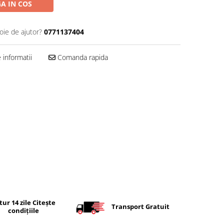
A IN COS
oie de ajutor?
0771137404
informatii
Comanda rapida
tur 14 zile Citește
Transport Gratuit
condițiile