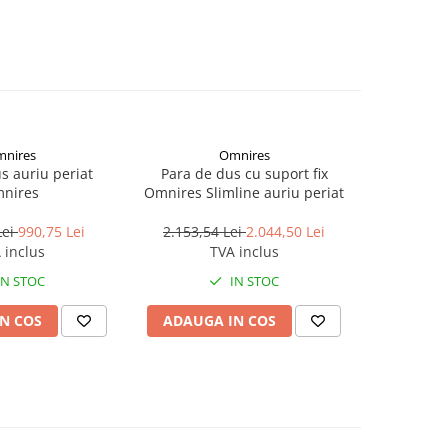
nires
Omnires
-24%
s auriu periat
Para de dus cu suport fix
Bara c
nires
Omnires Slimline auriu periat
Hansgrohe
a
Lei
990,75 Lei
2.153,54 Lei
2.044,50 Lei
1.389,0
 inclus
TVA inclus
IN STOC
IN STOC
N COS
ADAUGA IN COS
ADAUG