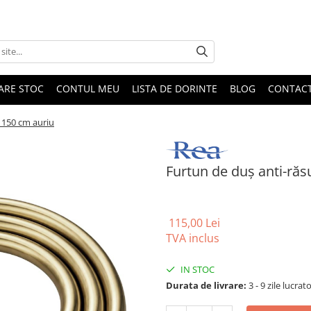
DARE STOC
CONTUL MEU
LISTA DE DORINTE
BLOG
CONTAC
 150 cm auriu
Furtun de duș anti-răs
115,00 Lei
TVA inclus
IN STOC
Durata de livrare:
3 - 9 zile lucrat