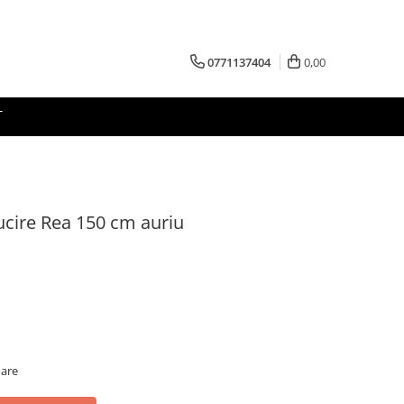
0771137404
0,00
T
ucire Rea 150 cm auriu
oare