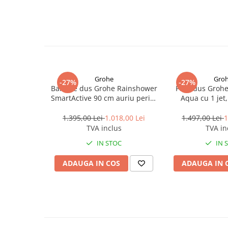
Culoare:
Auriu
Masti, sifoane si suporturi cazi
Material:
Alamă, PVC, rubber
baie
Greutate:
1 kg
Garanție:
24 luni
Cazi freestanding
Beneficiezi de 5% reducere si transport gratuit la toate p
Cazi dreptunghiulare
REA5, verificare colet la livrare inclusă pentru PRODUSELE 
suna la 0771 137 404 - iti raspundem pe moment.
Cazi de colt
Grohe
Gro
Paravane de cada
-27%
-27%
Bara de dus Grohe Rainshower
Para dus Groh
Masti, sifoane si suporturi cazi
SmartActive 90 cm auriu periat
Aqua cu 1 jet
Cool Sunrise
(brushed wa
Cabine dus
1.395,00 Lei
1.018,00 Lei
1.497,00 Lei
1
Cabine de dus dreptunghiulare
TVA inclus
TVA in
Cabine de dus patrate
IN STOC
IN 
Cabine de dus pentagonale
ADAUGA IN COS
ADAUGA IN 
Cabine de dus semirotunde
Cadite de dus
Cadite semitorunde
Cadite dreptunghiulare