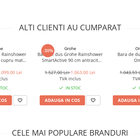
rodusele Rea cu codul promotional
ALTI CLIENTI AU CUMPARAT
FRAGILE. Pentru orice intrebare,
he
Grohe
Om
-30%
e Rainshower
Bara de dus Grohe Rainshower
Bara de du
, cupru mat
SmartActive 90 cm antracit
Om
rm sunset)
periat Hard Graphite
.099,00 Lei
1.527,00 Lei
1.063,00 Lei
1.043,59 
clus
TVA inclus
TVA
STOC
IN STOC
COS
ADAUGA IN COS
ADAUGA I
CELE MAI POPULARE BRANDURI