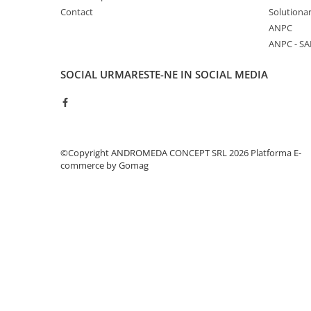
Accesorii baie
Contact
Solutionar
Accesorii lavoar
ANPC
ANPC - SA
Accesorii dus
Accesorii toaleta
SOCIAL
URMARESTE-NE IN SOCIAL MEDIA
Cuiere si suporturi prosoape
Mozaic
Robinete coltar
©Copyright ANDROMEDA CONCEPT SRL 2026
Platforma E-
Sifoane, ventile si racorduri
commerce by Gomag
Sifoane si ventile lavoar
Sifoane si ventile cada
Sifoane si ventile cadita dus
Sifoane pardoseala si terasa
Bucatarie
Baterii Bucatarie
Baterii cu dus extractabil
Baterii clasice