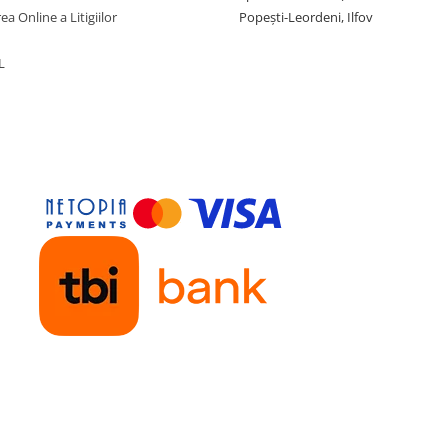
ea Online a Litigiilor
Popești-Leordeni, Ilfov
L