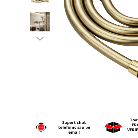
Seturi vase wc monobloc
Accesorii vase wc
Capace wc
Bideuri
Bideuri suspendate
Bideuri statative
Piedestale
Pisoare
Rezervoare wc
Rezervore incastrate
Clapete de actionare
Rezervoare aparente
Rame instalare
Mobilier Baie
Toa
Suport chat
FR
Seturi de mobilier si lavoar
telefonic sau pe
VERIF
email
Oglinzi baie si corpuri iluminat