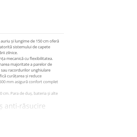
j auriu și lungime de 150 cm oferă
datorită sistemului de capete
ii zilnice.
ța mecanică cu flexibilitatea.
marea majoritate a parelor de
ș sau racordurilor unghiulare
fică curățarea și reduce
1500 mm asigură confort complet
 cm. Para de duș, bateria și alte
ș anti-răsucire