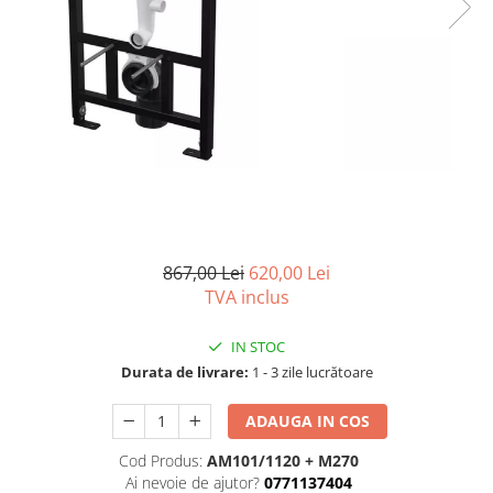
Capace wc
Usi batante
Usi culisante
Bideuri
Usi pliabile
Bideuri suspendate
Pereti ficsi
Bideuri statative
Piedestale
Pisoare
867,00 Lei
620,00 Lei
TVA inclus
IN STOC
Durata de livrare:
1 - 3 zile lucrătoare
ADAUGA IN COS
Cod Produs:
AM101/1120 + M270
Ai nevoie de ajutor?
0771137404