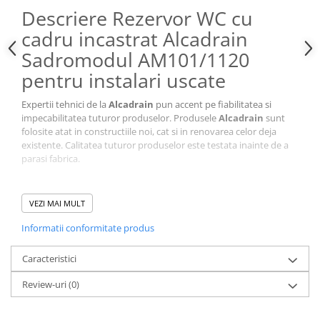
Descriere Rezervor WC cu
cadru incastrat Alcadrain
Sadromodul AM101/1120
pentru instalari uscate
Expertii tehnici de la
Alcadrain
pun accent pe fiabilitatea si
impecabilitatea tuturor produselor. Produsele
Alcadrain
sunt
folosite atat in constructiile noi, cat si in renovarea celor deja
existente. Calitatea tuturor produselor este testata inainte de a
parasi fabrica.
Telul
Alcadrain
este acela de a crea produse care sunt durabile si
VEZI MAI MULT
raspund nevoilor oricarei bai moderne.
Informatii conformitate produs
Specificatii tehnice Rezervor WC cu cadru incastrat
Caracteristici
Alcadrain Sadromodul AM101/1120 pentru instalari uscate:
Review-uri
(0)
Producator: Alcadrain
Tip produs: rezervor incastrat