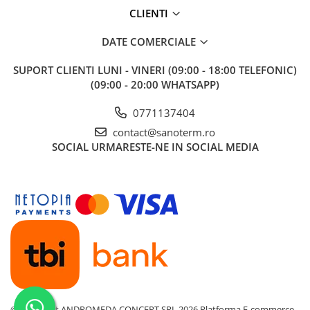
Pentru vas wc suspendat
CLIENTI
Pentru montare pe perete portant sau pentru constructii din
gips-carton
DATE COMERCIALE
Pentru o grosime a pardoselii de 0-200 mm
Pentru instalarea vaselor de wc suspendate cu prinderea de
SUPORT CLIENTI
LUNI - VINERI (09:00 - 18:00 TELEFONIC)
180 mm sau 230 mm
(09:00 - 20:00 WHATSAPP)
0771137404
Continutul pachetului:
contact@sanoterm.ro
SOCIAL
URMARESTE-NE IN SOCIAL MEDIA
Rezervor cu mecanism de alimentare si de clatire
Cadru de montaj cu sustinere proprie
Conectori de 1/2″ pentru robinet coltar Schell 1/2″-3/8″
Set de fixare: surub Ø8×60 – 4 buc, dibluri Ø12 – 4 buc
Pachet pentru fixarea vas WC: tija filetata M12 – 2 buc, saibe –
4 buc, capac – 2 buc, piulite – 2 buc, protector fir – 2 buc
Cot pentru conectarea la scurgere HT 90/90 din polietilena,
PE-HD
Reducerea deseurilor polietilena HT 90/110, PE-HD
Garnitura de alimentare + garnitura etansare
Garnitura de scurgere + fiting + garnitura pentru fiting
Set de capace pentru mascarea/protejarea gaurilor de
©Copyright ANDROMEDA CONCEPT SRL 2026
Platforma E-commerce