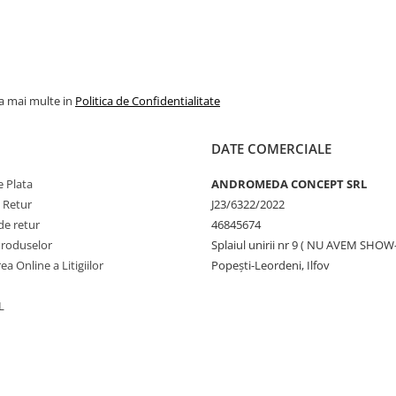
la mai multe in
Politica de Confidentialitate
DATE COMERCIALE
 Plata
ANDROMEDA CONCEPT SRL
e Retur
J23/6322/2022
de retur
46845674
Produselor
Splaiul unirii nr 9 ( NU AVEM SHO
ea Online a Litigiilor
Popești-Leordeni, Ilfov
L