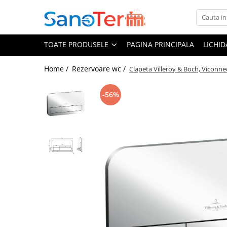
Toate Produsele
TOATE PRODUSELE
PAGINA PRINCIPALA
LICHI
Obiecte Sanitare
Lavoare
Home /
Rezervoare wc /
Clapeta Villeroy & Boch, Viconne
Lavoare pe perete
-56%
Lavoare pe blat
Lavoare incastrabile
Lavoare sub blat
Lavoare Colt Duble Speciale
Lavoare stative
Lavoare pe mobilier
Seturi Lavoare
Vase wc
Vase wc suspendate
Vase wc statative