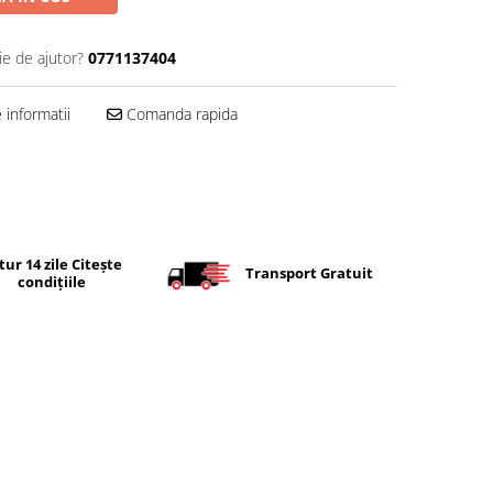
ie de ajutor?
0771137404
informatii
Comanda rapida
tur 14 zile Citește
Transport Gratuit
condițiile