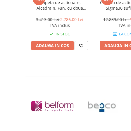
Clapeta de actionare,
Clapeta de acti
*
Fotografia are un caracter informativ și poate conține acc
Masti, sifoane si suporturi cazi
Alcadrain, Fun, cu doua
Sigma30 sufl
standard; unele specificații ale produsului pot fi modifica
baie
volume, red gold periat
preaviz, sau pot conține erori de operare.
Cazi freestanding
3.413,00 Lei
2.786,00 Lei
12.839,00 Lei
TVA inclus
TVA in
Cazi dreptunghiulare
IN STOC
LA CO
Cazi de colt
ADAUGA IN COS
ADAUGA IN 
Paravane de cada
Masti, sifoane si suporturi cazi
Cabine dus
Cabine de dus dreptunghiulare
Cabine de dus patrate
Cabine de dus pentagonale
Cabine de dus semirotunde
Cadite de dus
Cadite semitorunde
Cadite dreptunghiulare