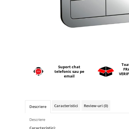
Seturi vase wc monobloc
Accesorii vase wc
Capace wc
Bideuri
Bideuri suspendate
Bideuri statative
Piedestale
Pisoare
Toa
Suport chat
Rezervoare wc
FR
telefonic sau pe
VERIF
Rezervore incastrate
email
Clapete de actionare
Rezervoare aparente
Rame instalare
Caracteristici
Review-uri
(0)
Descriere
Mobilier Baie
Seturi de mobilier si lavoar
Descriere
Oglinzi baie si corpuri iluminat
Caracteristici: