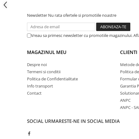
Cadite patrate
Cadite semirotunde
Newsletter
Nu rata ofertele si promotiile noastre
Cadita pentagonala
Paravan de dus
Rigole si canale de scurgere dus
Vreau sa primesc newsletter cu promotiile magazinului. Af
Usi si pereti
MAGAZINUL MEU
CLIENTI
Usi batante
Usi culisante
Despre noi
Metode de
Usi pliabile
Termeni si conditii
Politica d
Pereti ficsi
Politica de Confidentialitate
Formular 
Info transport
Garantia 
Sisteme de dus
Contact
Solutionar
Coloane de dus
ANPC
Sisteme de dus incastrate
ANPC - SA
Seturi de dus
SOCIAL
URMARESTE-NE IN SOCIAL MEDIA
Pare, furtunuri si accesorii
Brate si palarii dus