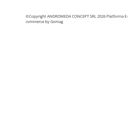
Accesorii baie
Accesorii lavoar
©Copyright ANDROMEDA CONCEPT SRL 2026
Platforma E-
Accesorii dus
commerce by Gomag
Accesorii toaleta
Cuiere si suporturi prosoape
Mozaic
Robinete coltar
Sifoane, ventile si racorduri
Sifoane si ventile lavoar
Sifoane si ventile cada
Sifoane si ventile cadita dus
Sifoane pardoseala si terasa
Bucatarie
Baterii Bucatarie
Baterii cu dus extractabil
Baterii clasice