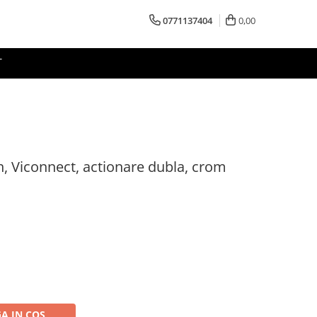
0771137404
0,00
T
h, Viconnect, actionare dubla, crom
A IN COS