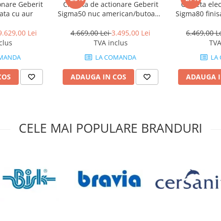
onare Geberit
Clapeta de actionare Geberit
Clapeta elec
esorii neincluse în pachetul
ata cu aur
Sigma50 nuc american/butoane
Sigma80 finis
te de către producător fără
negru mat
rezervor cu
9.629,00 Lei
4.669,00 Lei
3.495,00 Lei
6.469,00 L
clus
TVA inclus
TVA
MANDA
LA COMANDA
LA
COS
ADAUGA IN COS
ADAUGA I
CELE MAI POPULARE BRANDURI