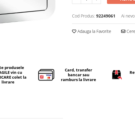
Cod Produs:
92249061
Ai nevo
Adauga la Favorite
Cere 
te produsele
Card, transfer
AGILE vin cu
Re
bancar sau
ICARE colet la
ramburs la livrare
livrare