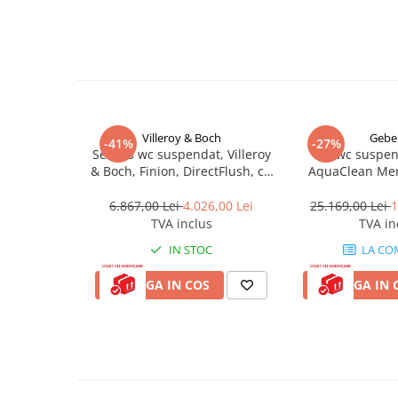
Brand:
Rea
Masti, sifoane si suporturi cazi
Metodă de montaj:
Suspendată
baie
Sistem de spălare:
Rimless Tornado
Culoare:
Bej
Cazi freestanding
Finisaj:
Mat
Cazi dreptunghiulare
Material:
Ceramică sanitară
Lungime:
485 mm
Cazi de colt
Lățime:
360 mm
Înălțime:
320 mm
Villeroy & Boch
Geber
Paravane de cada
-41%
-27%
Set vas wc suspendat, Villeroy
Distanța între șuruburi pentru montaj:
Vas wc suspen
180 mm
Masti, sifoane si suporturi cazi
& Boch, Finion, DirectFlush, cu
Capac inclus:
Da, în culoarea vasului WC
AquaClean Mer
verificare colet la livrare inclusă, retur in 14 zile. Pentru o
capac soft close si quick
capac inchidere 
Cabine dus
- iti raspundem pe moment.
release, alb alpin
elect
6.867,00 Lei
4.026,00 Lei
25.169,00 Lei
1
Cabine de dus dreptunghiulare
TVA inclus
TVA in
Cabine de dus patrate
IN STOC
LA CO
Cabine de dus pentagonale
ADAUGA IN COS
ADAUGA IN 
Cabine de dus semirotunde
Cadite de dus
Cadite semitorunde
Cadite dreptunghiulare