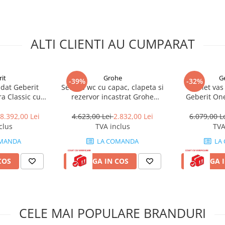
ALTI CLIENTI AU CUMPARAT
it
Grohe
G
-39%
-32%
dat Geberit
Set vas wc cu capac, clapeta si
Pachet vas
a Classic cu
rezervor incastrat Grohe
Geberit One
rice intrebare, suna la 0771 137 404
lenta si bideu
Euroceramic Rapid SL
rezervor wc c
ric
Geberit Duo
8.392,00 Lei
4.623,00 Lei
2.832,00 Lei
6.079,00 L
clus
TVA inclus
TVA
MANDA
LA COMANDA
LA
COS
ADAUGA IN COS
ADAUGA I
CELE MAI POPULARE BRANDURI