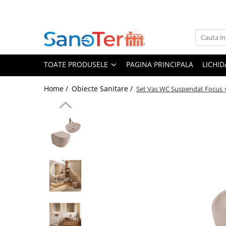
Toate Produsele
Obiecte Sanitare
TOATE PRODUSELE
PAGINA PRINCIPALA
LICHI
Lavoare
Lavoare pe perete
Home /
Obiecte Sanitare /
Set Vas WC Suspendat Focus +
Lavoare pe blat
Lavoare incastrabile
Lavoare sub blat
Lavoare Colt Duble Speciale
Lavoare stative
Lavoare pe mobilier
Seturi Lavoare
Vase wc
Vase wc suspendate
Vase wc statative