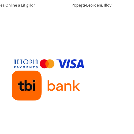
ea Online a Litigiilor
Popești-Leordeni, Ilfov
L