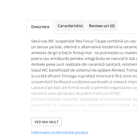
Corpuri iluminat
Oglinzi cu iluminare
Oglinzi cu dulapior
Caracteristici
Review-uri
(0)
Descriere
Oglinzi simple
Mobilier Lavoar baie
Setul vas WC suspendat Rea Focus Taupe combină un vas 
un lavoar pe blat, oferind o alternativă modernă la ceramic
Dulapuri de baie
amestec de gri și bej în finisaj mat - se potrivește cu mate
Rafturi incastrate
piatra sau armăturile periate, integrându-se natural în băi
Ambele piese sunt realizate din ceramică sanitară, rezistentă
Accesorii pentru mobila
Vasul WC beneficiază de sistemul de spălare Rimless Tornad
și curăță eficient întreaga suprafață interioară fără zone in
Baterii baie
suspendată facilitează curățarea pardoselii și creează imp
Baterii lavoar
Lavoarul pe blat are formă ovală și permite organizarea c
ceramicii este apropiată de paleta Pantone 4755C.
Baterii cada
Pachetul include vasul WC suspendat și lavoarul pe blat R
Baterii dus
capacul WC în culoarea vasului. Rezervorul de încastrat, 
lavoar și elementele de instalare nu sunt incluse și se achiz
Seturi baterii
șuruburile de montaj ale vasului WC este de 180 mm.
Specificații tehnice - Set Vas W
VEZI MAI MULT
Baterii bideu si dus igienic
+ Lavoar pe Blat Rea Focus bej 
Informatii conformitate produs
Cazi baie