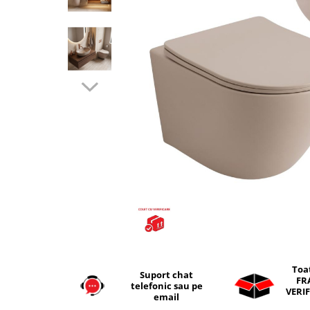
Seturi vase wc monobloc
Accesorii vase wc
Capace wc
Bideuri
Bideuri suspendate
Bideuri statative
Piedestale
Pisoare
Rezervoare wc
Rezervore incastrate
Clapete de actionare
Rezervoare aparente
Rame instalare
Mobilier Baie
Toa
Suport chat
FR
Seturi de mobilier si lavoar
telefonic sau pe
VERIF
email
Oglinzi baie si corpuri iluminat