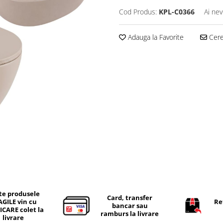
Cod Produs:
KPL-C0366
Ai nev
Adauga la Favorite
Cere 
te produsele
Card, transfer
AGILE vin cu
Re
bancar sau
ICARE colet la
ramburs la livrare
livrare