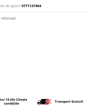
oie de ajutor?
0771137404
informatii
tur 14 zile Citește
Transport Gratuit
condițiile