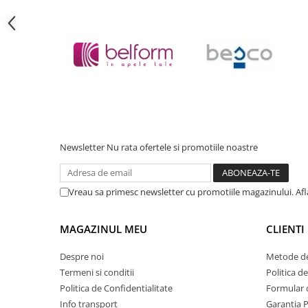
Cadite patrate
Cadite semirotunde
Cadita pentagonala
Paravan de dus
Rigole si canale de scurgere dus
Usi si pereti
Usi batante
Usi culisante
Newsletter
Nu rata ofertele si promotiile noastre
Usi pliabile
Pereti ficsi
Sisteme de dus
Vreau sa primesc newsletter cu promotiile magazinului. Af
Coloane de dus
MAGAZINUL MEU
CLIENTI
Sisteme de dus incastrate
Seturi de dus
Despre noi
Metode de
Termeni si conditii
Politica d
Pare, furtunuri si accesorii
Politica de Confidentialitate
Formular 
Brate si palarii dus
Info transport
Garantia 