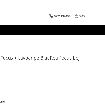
0771137404
0,00
T
Focus + Lavoar pe Blat Rea Focus bej
oare