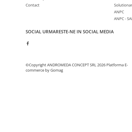
Accesorii baie
Contact
Solutionar
Accesorii lavoar
ANPC
ANPC - SA
Accesorii dus
Accesorii toaleta
SOCIAL
URMARESTE-NE IN SOCIAL MEDIA
Cuiere si suporturi prosoape
Mozaic
Robinete coltar
©Copyright ANDROMEDA CONCEPT SRL 2026
Platforma E-
Sifoane, ventile si racorduri
commerce by Gomag
Sifoane si ventile lavoar
Sifoane si ventile cada
Sifoane si ventile cadita dus
Sifoane pardoseala si terasa
Bucatarie
Baterii Bucatarie
Baterii cu dus extractabil
Baterii clasice