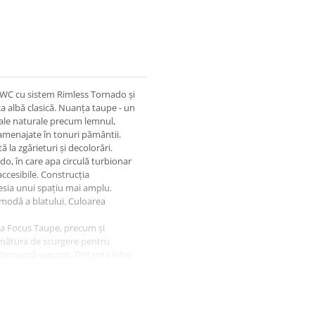
WC cu sistem Rimless Tornado și
a albă clasică. Nuanța taupe - un
riale naturale precum lemnul,
 amenajate în tonuri pământii.
 la zgârieturi și decolorări.
o, în care apa circulă turbionar
accesibile. Construcția
resia unui spațiu mai amplu.
omodă a blatului. Culoarea
ea Focus Taupe, precum și
armătura de scurgere pentru
iționează separat. Distanța între
C Suspendat Focus
mat