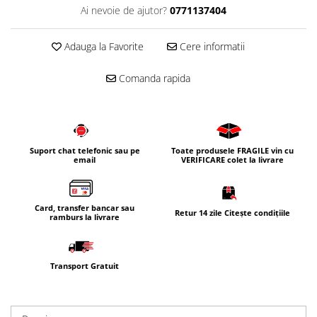
Ai nevoie de ajutor?
0771137404
Corpuri iluminat
Oglinzi cu iluminare
Adauga la Favorite
Cere informatii
Oglinzi cu dulapior
Oglinzi simple
Comanda rapida
Mobilier Lavoar baie
Dulapuri de baie
Rafturi incastrate
Suport chat telefonic sau pe
Toate produsele FRAGILE vin cu
Accesorii pentru mobila
email
VERIFICARE colet la livrare
Baterii baie
Baterii lavoar
Card, transfer bancar sau
Retur 14 zile Citește condițiile
ramburs la livrare
Baterii cada
Baterii dus
Seturi baterii
Transport Gratuit
Baterii bideu si dus igienic
Cazi baie