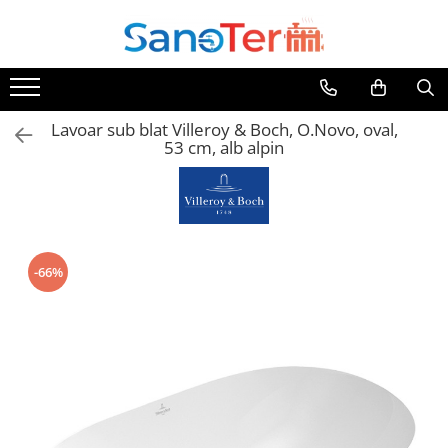
Toate Produsele
Obiecte Sanitare
Lavoar sub blat Villeroy & Boch, O.Novo, oval,
Lavoare
53 cm, alb alpin
Lavoare pe perete
Lavoare pe blat
Lavoare incastrabile
Lavoare sub blat
Lavoare Colt Duble Speciale
-66%
Lavoare stative
Lavoare pe mobilier
Seturi Lavoare
Vase wc
Vase wc suspendate
Vase wc statative