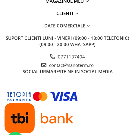
MAGAZINUL MEU
Baterii cu dus extractabil
CLIENTI
Baterii cu pipa flexibila
Chiuvete bucatarie
DATE COMERCIALE
Chiuvete Compozit
SUPORT CLIENTI
LUNI - VINERI (09:00 - 18:00 TELEFONIC)
Chiuvete Inox
(09:00 - 20:00 WHATSAPP)
Accesorii chiuvete
Seturi chiuvete si baterii
0771137404
Incalzire in pardoseala
contact@sanoterm.ro
SOCIAL
URMARESTE-NE IN SOCIAL MEDIA
Pachet complet
Distribuitoare
Grup amestec
Automatizari
Pompe recirculare
Pompa ridicare presiune
Cutii distribuitoare