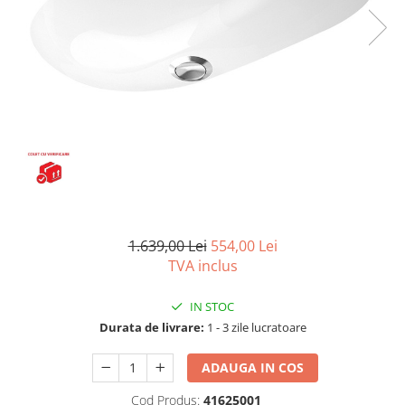
Seturi vase wc monobloc
Accesorii vase wc
Capace wc
Bideuri
Bideuri suspendate
Bideuri statative
Piedestale
Pisoare
Rezervoare wc
Rezervore incastrate
1.639,00 Lei
554,00 Lei
Clapete de actionare
TVA inclus
Rezervoare aparente
IN STOC
Rame instalare
Durata de livrare:
1 - 3 zile lucratoare
Mobilier Baie
ADAUGA IN COS
Seturi de mobilier si lavoar
Oglinzi baie si corpuri iluminat
Cod Produs:
41625001