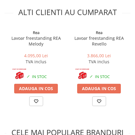
ALTI CLIENTI AU CUMPARAT
*
Fotografia are un caracter informativ și poate conține accesorii
neincluse în pachetul standard; unele specificații ale produsului
pot fi modificate de către producător fără preaviz, sau pot
conține erori de operare.
Rea
Rea
Lavoar freestanding REA
Lavoar freestanding REA
Melody
Revello
4.095,00 Lei
3.866,00 Lei
TVA inclus
TVA inclus
IN STOC
IN STOC
ADAUGA IN COS
ADAUGA IN COS
CELE MAI POPULARE BRANDURI