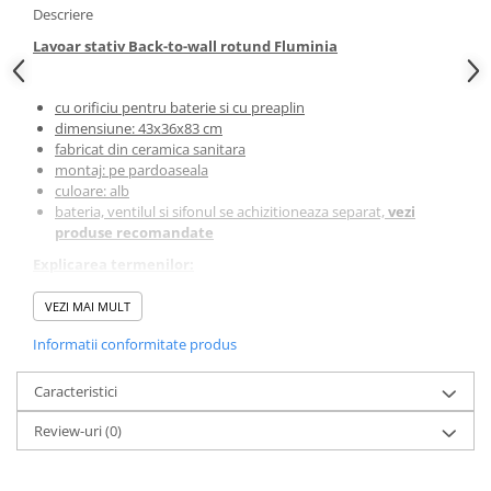
Descriere
Lavoar stativ Back-to-wall rotund Fluminia
cu orificiu pentru baterie si cu preaplin
dimensiune: 43x36x83 cm
fabricat din ceramica sanitara
montaj: pe pardoaseala
culoare: alb
bateria, ventilul si sifonul se achizitioneaza separat,
vezi
produse recomandate
Explicarea termenilor:
VEZI MAI MULT
Back to wall:
obiectele se muleaza perfect pe perete fiind frezate
Informatii conformitate produs
la 90°, astfel se reduc considerabil depunerile de impuritati
Caracteristici
Brandul Fluminia este recunoscut pentru diversitatea lavoarelor,
oglinzilor si a ventilelor. Lavoarele sunt fabricate din ceramica
Review-uri
(0)
calitativa, iar toate oglinzile dispun de iluminare LED cu butoane
avand diferite functii.