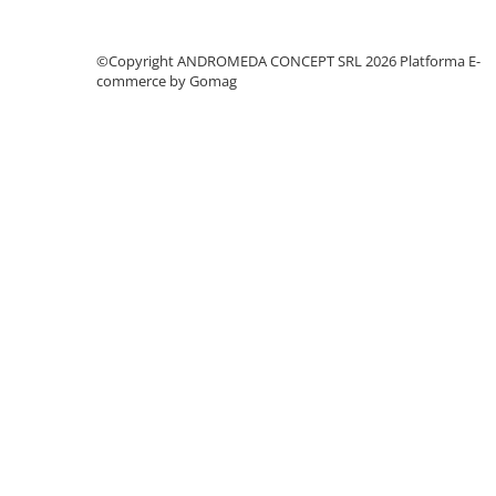
Accesorii baie
Accesorii lavoar
©Copyright ANDROMEDA CONCEPT SRL 2026
Platforma E-
Accesorii dus
commerce by Gomag
Accesorii toaleta
Cuiere si suporturi prosoape
Mozaic
Robinete coltar
Sifoane, ventile si racorduri
Sifoane si ventile lavoar
Sifoane si ventile cada
Sifoane si ventile cadita dus
Sifoane pardoseala si terasa
Bucatarie
Baterii Bucatarie
Baterii cu dus extractabil
Baterii clasice