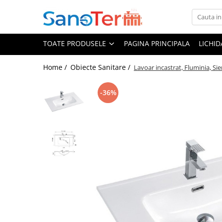
Toate Produsele
TOATE PRODUSELE
PAGINA PRINCIPALA
LICHI
Obiecte Sanitare
Lavoare
Home /
Obiecte Sanitare /
Lavoar incastrat, Fluminia, Si
Lavoare pe perete
-36%
Lavoare pe blat
Lavoare incastrabile
Lavoare sub blat
Lavoare Colt Duble Speciale
Lavoare stative
Lavoare pe mobilier
Seturi Lavoare
Vase wc
Vase wc suspendate
Vase wc statative