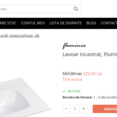
DARE STOC
CONTUL MEU
LISTA DE DORINTE
BLOG
CONTAC
ena-80, dreptunghiular, alb
Lavoar incastrat, Flumi
507,00 Lei
325,00 Lei
TVA inclus
IN STOC
Durata de livrare:
1 - 3 zile lucrăt
ADAUG