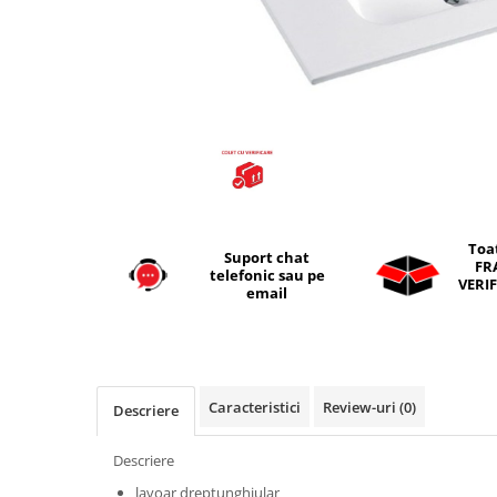
Seturi vase wc monobloc
Accesorii vase wc
Capace wc
Bideuri
Bideuri suspendate
Bideuri statative
Piedestale
Pisoare
Toa
Suport chat
Rezervoare wc
FR
telefonic sau pe
VERIF
Rezervore incastrate
email
Clapete de actionare
Rezervoare aparente
Rame instalare
Caracteristici
Review-uri
(0)
Descriere
Mobilier Baie
Seturi de mobilier si lavoar
Descriere
Oglinzi baie si corpuri iluminat
lavoar dreptunghiular