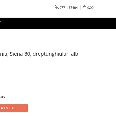
0771137404
0,00
T
nia, Siena-80, dreptunghiular, alb
oare
A IN COS