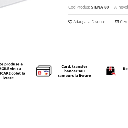
Cod Produs:
SIENA 80
Ai nevo
Adauga la Favorite
Cere 
te produsele
Card, transfer
AGILE vin cu
Re
bancar sau
ICARE colet la
ramburs la livrare
livrare