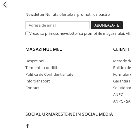
Cadite patrate
Cadite semirotunde
Newsletter
Nu rata ofertele si promotiile noastre
Cadita pentagonala
Paravan de dus
Rigole si canale de scurgere dus
Vreau sa primesc newsletter cu promotiile magazinului. Af
Usi si pereti
MAGAZINUL MEU
CLIENTI
Usi batante
Usi culisante
Despre noi
Metode de
Usi pliabile
Termeni si conditii
Politica d
Pereti ficsi
Politica de Confidentialitate
Formular 
Info transport
Garantia 
Sisteme de dus
Contact
Solutionar
Coloane de dus
ANPC
Sisteme de dus incastrate
ANPC - SA
Seturi de dus
SOCIAL
URMARESTE-NE IN SOCIAL MEDIA
Pare, furtunuri si accesorii
Brate si palarii dus