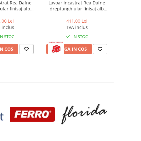
strat Rea Dafne
Lavoar incastrat Rea Dafne
Lavoar p
lar finisaj alb
dreptunghiular finisaj alb
Na
os 76 cm
lucios 62 cm
,00 Lei
411,00 Lei
891,0
 inclus
TVA inclus
IN STOC
IN STOC
N COS
ADAUGA IN COS
ADAUG