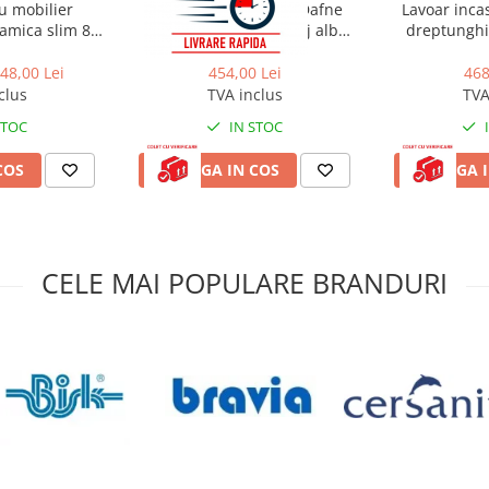
u mobilier
Lavoar incastrat Rea Dafne
Lavoar inca
ramica slim 80
dreptunghiular finisaj alb
dreptunghiu
lb
lucios 72 cm
luci
48,00 Lei
454,00 Lei
468
clus
TVA inclus
TVA
STOC
IN STOC
COS
ADAUGA IN COS
ADAUGA I
CELE MAI POPULARE BRANDURI