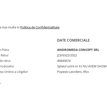
la mai multe in
Politica de Confidentialitate
DATE COMERCIALE
 Plata
ANDROMEDA CONCEPT SRL
e Retur
J23/6322/2022
de retur
46845674
Produselor
Splaiul unirii nr 9 ( NU AVEM SHO
ea Online a Litigiilor
Popești-Leordeni, Ilfov
L