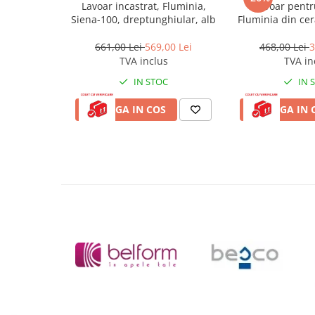
Lavoar incastrat, Fluminia,
Lavoar pentr
Masti, sifoane si suporturi cazi
Siena-100, dreptunghiular, alb
Fluminia din ce
baie
cm a
Cazi freestanding
661,00 Lei
569,00 Lei
468,00 Lei
3
TVA inclus
TVA in
Cazi dreptunghiulare
IN STOC
IN 
Cazi de colt
ADAUGA IN COS
ADAUGA IN 
Paravane de cada
Masti, sifoane si suporturi cazi
Cabine dus
Cabine de dus dreptunghiulare
Cabine de dus patrate
Cabine de dus pentagonale
Cabine de dus semirotunde
Cadite de dus
Cadite semitorunde
Cadite dreptunghiulare