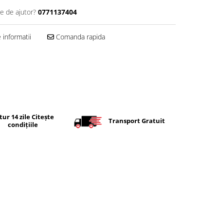
ie de ajutor?
0771137404
informatii
Comanda rapida
tur 14 zile Citește
Transport Gratuit
condițiile