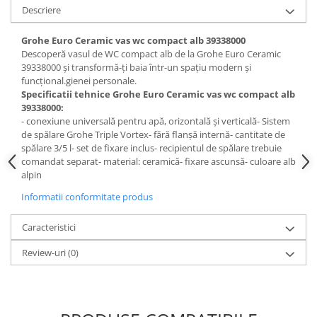
Descriere
Grohe Euro Ceramic vas wc compact alb 39338000
Descoperă vasul de WC compact alb de la Grohe Euro Ceramic
39338000 și transformă-ți baia într-un spațiu modern și
funcțional.gienei personale.
Specificatii tehnice Grohe Euro Ceramic vas wc compact alb
39338000:
- conexiune universală pentru apă, orizontală și verticală- Sistem
de spălare Grohe Triple Vortex- fără flanșă internă- cantitate de
spălare 3/5 l- set de fixare inclus- recipientul de spălare trebuie
comandat separat- material: ceramică- fixare ascunsă- culoare alb
alpin
Informatii conformitate produs
Caracteristici
Review-uri
(0)