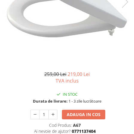
Seturi vase wc monobloc
Accesorii vase wc
Capace wc
Bideuri
Bideuri suspendate
Bideuri statative
Piedestale
Pisoare
Rezervoare wc
259,00 Lei
219,00 Lei
Rezervore incastrate
TVA inclus
Clapete de actionare
IN STOC
Rezervoare aparente
Durata de livrare:
1 - 3 zile lucrătoare
Rame instalare
ADAUGA IN COS
Mobilier Baie
Seturi de mobilier si lavoar
Cod Produs:
A67
Ai nevoie de ajutor?
0771137404
Oglinzi baie si corpuri iluminat