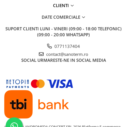
CLIENTI
Baterii cu dus extractabil
Baterii cu pipa flexibila
DATE COMERCIALE
Chiuvete bucatarie
SUPORT CLIENTI
LUNI - VINERI (09:00 - 18:00 TELEFONIC)
Chiuvete Compozit
(09:00 - 20:00 WHATSAPP)
Chiuvete Inox
Accesorii chiuvete
0771137404
Seturi chiuvete si baterii
contact@sanoterm.ro
Incalzire in pardoseala
SOCIAL
URMARESTE-NE IN SOCIAL MEDIA
Pachet complet
Distribuitoare
Grup amestec
Automatizari
Pompe recirculare
Pompa ridicare presiune
Cutii distribuitoare
©Copyright ANDROMEDA CONCEPT SRL 2026
Platforma E-commerce