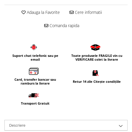
Corpuri iluminat
Adauga la Favorite
Cere informatii
Oglinzi cu iluminare
Oglinzi cu dulapior
Comanda rapida
Oglinzi simple
Mobilier Lavoar baie
Dulapuri de baie
Suport chat telefonic sau pe
Toate produsele FRAGILE vin cu
Rafturi incastrate
email
VERIFICARE colet la livrare
Accesorii pentru mobila
Baterii baie
Card, transfer bancar sau
Retur 14 zile Citește condițiile
Baterii lavoar
ramburs la livrare
Baterii cada
Baterii dus
Transport Gratuit
Seturi baterii
Baterii bideu si dus igienic
Descriere
Cazi baie