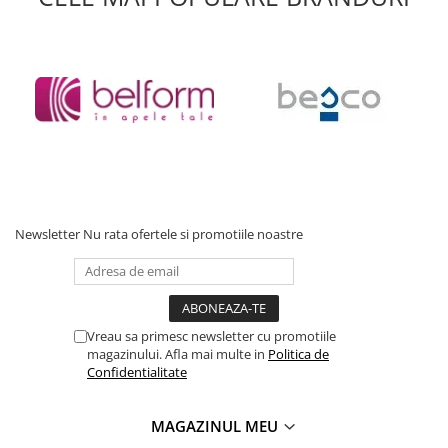
Accesorii baie
Accesorii lavoar
Accesorii dus
Accesorii toaleta
Cuiere si suporturi prosoape
Mozaic
Robinete coltar
Sifoane, ventile si racorduri
Newsletter
Nu rata ofertele si promotiile noastre
Sifoane si ventile lavoar
Sifoane si ventile cada
Sifoane si ventile cadita dus
Sifoane pardoseala si terasa
Vreau sa primesc newsletter cu promotiile
magazinului. Afla mai multe in
Politica de
Bucatarie
Confidentialitate
Baterii Bucatarie
Baterii cu dus extractabil
MAGAZINUL MEU
Baterii clasice