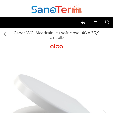
Toate Produsele
Obiecte Sanitare
Capac WC, Alcadrain, cu soft close, 46 x 35,9
Lavoare
cm, alb
Lavoare pe perete
Lavoare pe blat
Lavoare incastrabile
Lavoare sub blat
Lavoare Colt Duble Speciale
Lavoare stative
Lavoare pe mobilier
Seturi Lavoare
Vase wc
Vase wc suspendate
Vase wc statative