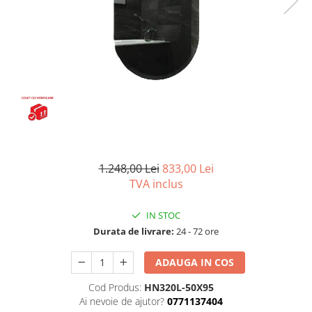
Seturi vase wc monobloc
Accesorii vase wc
Capace wc
Bideuri
Bideuri suspendate
Bideuri statative
Piedestale
Pisoare
Rezervoare wc
1.248,00 Lei
833,00 Lei
Rezervore incastrate
TVA inclus
Clapete de actionare
IN STOC
Rezervoare aparente
Durata de livrare:
24 - 72 ore
Rame instalare
ADAUGA IN COS
Mobilier Baie
Seturi de mobilier si lavoar
Cod Produs:
HN320L-50X95
Ai nevoie de ajutor?
0771137404
Oglinzi baie si corpuri iluminat