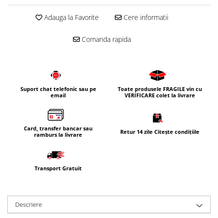
Corpuri iluminat
Adauga la Favorite
Cere informatii
Oglinzi cu iluminare
Oglinzi cu dulapior
Comanda rapida
Oglinzi simple
Mobilier Lavoar baie
Dulapuri de baie
Suport chat telefonic sau pe
Toate produsele FRAGILE vin cu
Rafturi incastrate
email
VERIFICARE colet la livrare
Accesorii pentru mobila
Baterii baie
Card, transfer bancar sau
Retur 14 zile Citește condițiile
ramburs la livrare
Baterii lavoar
Baterii cada
Baterii dus
Transport Gratuit
Seturi baterii
Baterii bideu si dus igienic
Descriere
Cazi baie