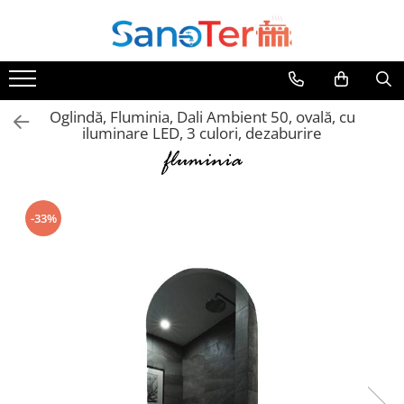
Toate Produsele
Obiecte Sanitare
Oglindă, Fluminia, Dali Ambient 50, ovală, cu
Lavoare
iluminare LED, 3 culori, dezaburire
Lavoare pe perete
Lavoare pe blat
Lavoare incastrabile
Lavoare sub blat
-33%
Lavoare Colt Duble Speciale
Lavoare stative
Lavoare pe mobilier
Seturi Lavoare
Vase wc
Vase wc suspendate
Vase wc statative