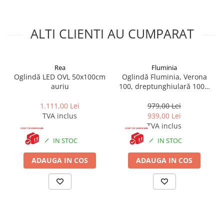
conține erori de operare.
Accesorii baie
Accesorii lavoar
ALTI CLIENTI AU CUMPARAT
Accesorii dus
Accesorii toaleta
Cuiere si suporturi prosoape
Rea
Fluminia
Oglindă LED OVL 50x100cm
Oglindă Fluminia, Verona
Mozaic
auriu
100, dreptunghiulară 100 x
80 cm, cu iluminare LED, 3
Robinete coltar
culori, dezaburire
1.111,00 Lei
979,00 Lei
Sifoane, ventile si racorduri
TVA inclus
939,00 Lei
TVA inclus
Sifoane si ventile lavoar
Sifoane si ventile cada
IN STOC
IN STOC
Sifoane si ventile cadita dus
ADAUGA IN COS
ADAUGA IN COS
Sifoane pardoseala si terasa
Bucatarie
Baterii Bucatarie
Baterii cu dus extractabil
Baterii clasice