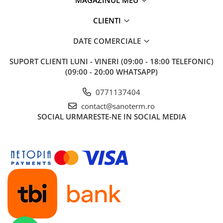
Teava PE-RT PE-XA
Placa cu nuturi
CLIENTI
Accesorii incalzire
DATE COMERCIALE
Echipamente de incalzire
SUPORT CLIENTI
LUNI - VINERI (09:00 - 18:00 TELEFONIC)
Calorifere de baie
(09:00 - 20:00 WHATSAPP)
Radiatoare otel
0771137404
Radiator aluminiu
contact@sanoterm.ro
Cazane ardere naturala
SOCIAL
URMARESTE-NE IN SOCIAL MEDIA
Termoseminee pe peleti/lemn
Robineti calorifer
Fitinguri Robineti
Robineti apa
Fitinguri alama