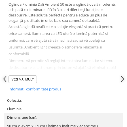
Masti, sifoane si suporturi cazi
Oglinda Fluminia Dali Ambient 50 este o oglindă ovală modernă,
baie
echipată cu iluminare LED în 3 culori diferite și funcție de
dezaburire. Este soluția perfectă pentru a aduce un plus de
Cazi freestanding
eleganță și utilitate în orice baie sau cameră de toaletă.
Această oglindă ovală este o soluție elegantă și practică pentru
Cazi dreptunghiulare
orice cameră. Iluminarea cu LED oferă o lumină puternică și
Cazi de colt
uniformă, care vă ajută să vă machiați sau să vă coafați cu
Paravane de cada
ușurință. Ambient light creează o atmosferă relaxantă și
Masti, sifoane si suporturi cazi
confortabilă.
Dimmerul vă permite să reglați intensitatea luminii, iar sistemul
Cabine dus
de dezaburire cu actionare prin buton vă ajută să eliminați rapid
Cabine de dus dreptunghiulare
aburele de pe oglindă.
Cabine de dus patrate
VEZI MAI MULT
Oglinda are trei temperaturi de culori: lumina rece, naturala și
Cabine de dus pentagonale
caldă. Puteți alege temperatura de culoare care vă place cel mai
Informatii conformitate produs
mult pentru a crea o atmosferă potrivită pentru starea de spirit
Cabine de dus semirotunde
Colectia:
sau activitatea pe care o desfășurați.
Cadite de dus
Această oglindă este o alegere excelentă pentru cei care caută o
Fluminia
Cadite semitorunde
oglindă elegantă, practică și cu o mulțime de funcții.
Dimensiune (cm):
Cadite dreptunghiulare
Caracteristici:
50 cm x 95 cm x 3.5 cm ( latime x inaltime x adancime )