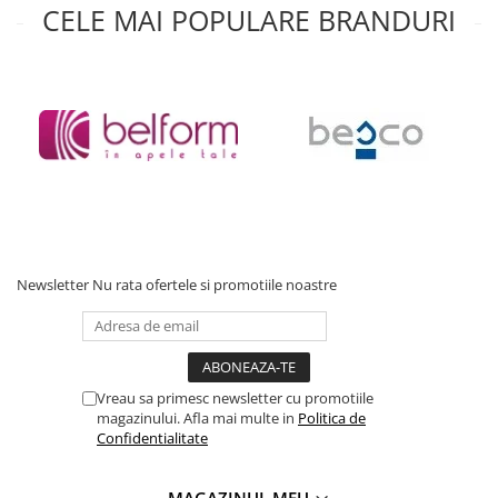
CELE MAI POPULARE BRANDURI
Baterii cu dus extractabil
Baterii cu pipa flexibila
Chiuvete bucatarie
Chiuvete Compozit
Chiuvete Inox
Accesorii chiuvete
Seturi chiuvete si baterii
Incalzire in pardoseala
Pachet complet
Newsletter
Nu rata ofertele si promotiile noastre
Distribuitoare
Grup amestec
Automatizari
Vreau sa primesc newsletter cu promotiile
Pompe recirculare
magazinului. Afla mai multe in
Politica de
Pompa ridicare presiune
Confidentialitate
Cutii distribuitoare
MAGAZINUL MEU