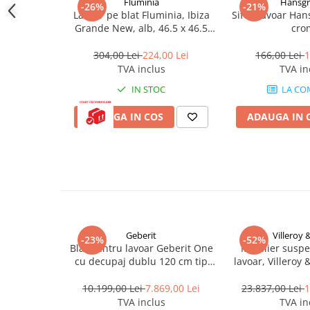
Cadite patrate
Fluminia
Hansg
-26%
-21%
Lavoar pe blat Fluminia, Ibiza
Sifon lavoar Han
Cadite semirotunde
Grande New, alb, 46.5 x 46.5
cro
Cadita pentagonala
cm
304,00 Lei
224,00 Lei
166,00 Lei
1
Paravan de dus
TVA inclus
TVA in
Rigole si canale de scurgere dus
IN STOC
LA CO
Usi si pereti
ADAUGA IN COS
ADAUGA IN 
Usi batante
Usi culisante
Usi pliabile
Pereti ficsi
Sisteme de dus
Coloane de dus
Sisteme de dus incastrate
Geberit
Villeroy 
-23%
-52%
Blat pentru lavoar Geberit One
Mobilier susp
Seturi de dus
cu decupaj dublu 120 cm tip
lavoar, Villeroy 
marmura neagra
100 cm, cu 2
Pare, furtunuri si accesorii
iluminare, ver
10.199,00 Lei
7.869,00 Lei
23.837,00 Lei
1
Brate si palarii dus
TVA inclus
TVA in