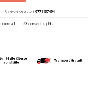
Ai nevoie de ajutor?
0771137404
informatii
Comanda rapida
tur 14 zile Citește
Transport Gratuit
condițiile