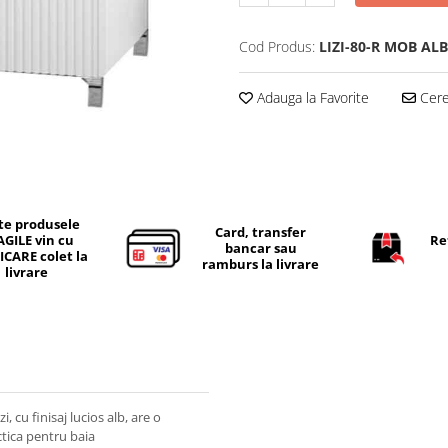
Cod Produs:
LIZI-80-R MOB ALB
Adauga la Favorite
Cere 
te produsele
Card, transfer
AGILE vin cu
Re
bancar sau
ICARE colet la
ramburs la livrare
livrare
, cu finisaj lucios alb, are o
ctica pentru baia