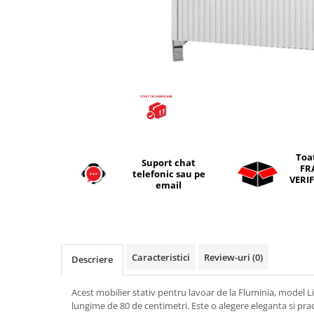
Seturi vase wc monobloc
Accesorii vase wc
Capace wc
Bideuri
Bideuri suspendate
Bideuri statative
Piedestale
Pisoare
Toa
Suport chat
Rezervoare wc
FR
telefonic sau pe
VERIF
Rezervore incastrate
email
Clapete de actionare
Rezervoare aparente
Rame instalare
Caracteristici
Review-uri
(0)
Descriere
Mobilier Baie
Seturi de mobilier si lavoar
Acest mobilier stativ pentru lavoar de la Fluminia, model Lizi
lungime de 80 de centimetri. Este o alegere eleganta si pra
Oglinzi baie si corpuri iluminat