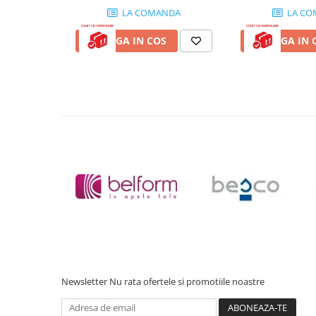
Accesorii baie
LA COMANDA
LA CO
Accesorii lavoar
ADAUGA IN COS
ADAUGA IN 
Accesorii dus
Accesorii toaleta
Cuiere si suporturi prosoape
Mozaic
Robinete coltar
Sifoane, ventile si racorduri
Sifoane si ventile lavoar
Sifoane si ventile cada
Sifoane si ventile cadita dus
Sifoane pardoseala si terasa
Bucatarie
Baterii Bucatarie
Newsletter
Nu rata ofertele si promotiile noastre
Baterii cu dus extractabil
Baterii clasice