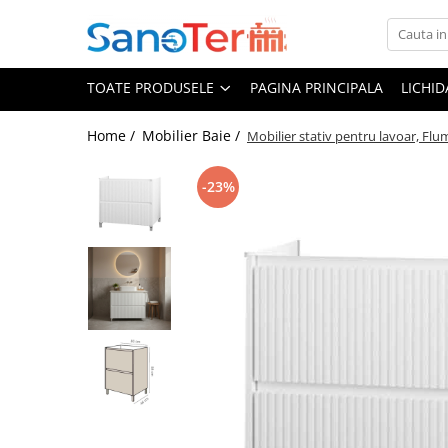
Toate Produsele
TOATE PRODUSELE
PAGINA PRINCIPALA
LICHI
Obiecte Sanitare
Lavoare
Home /
Mobilier Baie /
Mobilier stativ pentru lavoar, Flumin
Lavoare pe perete
-23%
Lavoare pe blat
Lavoare incastrabile
Lavoare sub blat
Lavoare Colt Duble Speciale
Lavoare stative
Lavoare pe mobilier
Seturi Lavoare
Vase wc
Vase wc suspendate
Vase wc statative