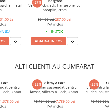
rohe
Hansgrohe
-27%
sgrohe, metal,
Ventil click-clack, Hansgrohe, cu
m
preaplin, crom
31,00 Lei
394,00 Lei
287,00 Lei
clus
TVA inclus
MANDA
IN STOC
COS
ADAUGA IN COS
ALTI CLIENTI AU CUMPARAT
& Boch
Villeroy & Boch
G
-52%
-23%
endat pentru
Mobilier suspendat pentru
Blat pentru l
& Boch, Antao,
lavoar, Villeroy & Boch, Antao,
cu decupaj st
 sertare cu
100 cm, cu 1 sertar, alb mat
alba
de mat/stejar
1.378,00 Lei
16.104,00 Lei
7.789,00 Lei
10.199,00 
clus
TVA inclus
TVA