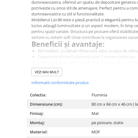
dumneavoastra, oferind un spatiu de depozitare generos 
Corpuri iluminat
potriveste cu orice stil de amenajare. Perfect pentru a com
dumneavoastra cu stil si functionalitate.
Oglinzi cu iluminare
Mobilierul Lizi-
8
0 este o piesă practică și elegantă pentru bai
Oglinzi cu dulapior
lucios adaugă luminozitate și un aspect modern, în timp ce
pentru spații variate. Structura pe picioare oferă stabilitate
Oglinzi simple
sertare cu sistem soft close contribuie la organizarea ușoar
Mobilier Lavoar baie
Beneficii și avantaje:
Dulapuri de baie
Stil modern, cu detalii riflate care aduc un plus de raf
Organizare eficientă datorită celor 2 sertare spațioase
Rafturi incastrate
Sistem soft close pentru închidere silențioasă și protej
Accesorii pentru mobila
Montaj stativ pe picioare, ideal pentru stabilitate și acce
VEZI MAI MULT
Design compact și culoare alb lucios pentru un plus de 
Baterii baie
Specificații tehnice:
Informatii conformitate produs
Baterii lavoar
Montaj: stativ, pe picioare
Finisaj: riflat lucios
Colectia:
Fluminia
Baterii cada
2 sertare soft close
Dimensiune (cm):
80 cm x 84 cm x 46 cm ( l
Baterii dus
Mânere decupate
Material: MDF
Finisaj:
Mat
Seturi baterii
Culoare: alb
Montaj:
pe picioare, stativ
Dimensiuni:
8
0 x 46 x h51 cm
Baterii bideu si dus igienic
Material:
MDF
Cazi baie
*
Fotografia are un caracter informativ și poate conține acc