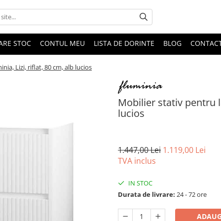
DARE STOC
CONTUL MEU
LISTA DE DORINTE
BLOG
CONTAC
ia, Lizi, riflat, 80 cm, alb lucios
Mobilier stativ pentru l
lucios
1.447,00 Lei
1.119,00 Lei
TVA inclus
IN STOC
Durata de livrare:
24 - 72 ore
ADAUG