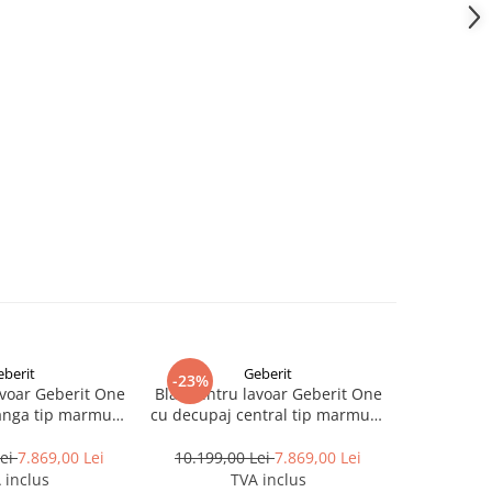
eberit
Geberit
-23%
-23%
avoar Geberit One
Blat pentru lavoar Geberit One
Blat pentr
anga tip marmura
cu decupaj central tip marmura
cu decupa
 120 cm
neagra 120 cm
ma
Lei
7.869,00 Lei
10.199,00 Lei
7.869,00 Lei
10.199,
 inclus
TVA inclus