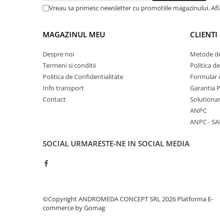
Vreau sa primesc newsletter cu promotiile magazinului. Af
Baterii cu dus extractabil
Baterii cu pipa flexibila
MAGAZINUL MEU
CLIENTI
Chiuvete bucatarie
Chiuvete Compozit
Despre noi
Metode de
Chiuvete Inox
Termeni si conditii
Politica d
Accesorii chiuvete
Politica de Confidentialitate
Formular 
Info transport
Garantia 
Seturi chiuvete si baterii
Contact
Solutionar
Incalzire in pardoseala
ANPC
Pachet complet
ANPC - SA
Distribuitoare
SOCIAL
URMARESTE-NE IN SOCIAL MEDIA
Grup amestec
Automatizari
Pompe recirculare
Pompa ridicare presiune
©Copyright ANDROMEDA CONCEPT SRL 2026
Platforma E-
Cutii distribuitoare
commerce by Gomag