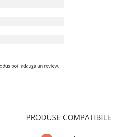
te de către producător fără
produs poti adauga un review.
PRODUSE COMPATIBILE