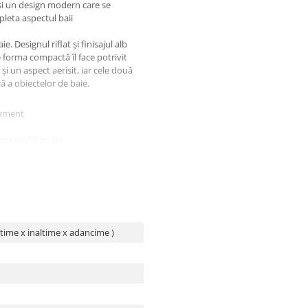
si un design modern care se
pleta aspectul baii
e. Designul riflat și finisajul alb
 forma compactă îl face potrivit
 și un aspect aerisit, iar cele două
ă a obiectelor de baie.
inament
area mobilierului
s facil la curățenie
luminozitate în baie
atime x inaltime x adancime )
esorii neincluse în pachetul