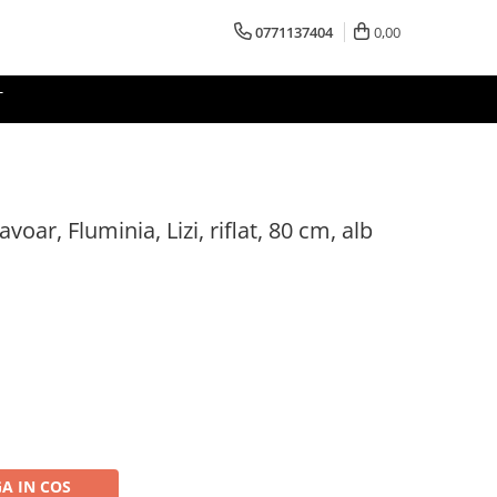
0771137404
0,00
T
avoar, Fluminia, Lizi, riflat, 80 cm, alb
A IN COS