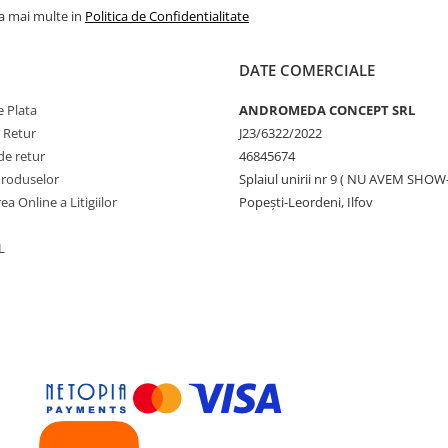
la mai multe in
Politica de Confidentialitate
DATE COMERCIALE
 Plata
ANDROMEDA CONCEPT SRL
e Retur
J23/6322/2022
de retur
46845674
Produselor
Splaiul unirii nr 9 ( NU AVEM SHO
ea Online a Litigiilor
Popești-Leordeni, Ilfov
L