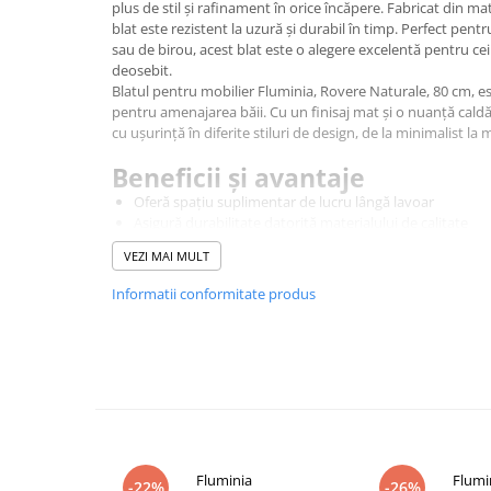
plus de stil și rafinament în orice încăpere. Fabricat din mat
Corpuri iluminat
blat este rezistent la uzură și durabil în timp. Perfect pent
sau de birou, acest blat este o alegere excelentă pentru cei 
Oglinzi cu iluminare
deosebit.
Oglinzi cu dulapior
Blatul pentru mobilier
Fluminia
,
Rovere
Naturale, 80 cm, est
pentru amenajarea băii. Cu un finisaj mat și o nuanță cald
Oglinzi simple
cu ușurință în diferite stiluri de design, de la minimalist la
Mobilier Lavoar baie
Beneficii și avantaje
Dulapuri de baie
Oferă spațiu suplimentar de lucru lângă lavoar
Rafturi incastrate
Asigură durabilitate datorită materialului de calitate
Accesorii pentru mobila
Este ușor de întreținut
VEZI MAI MULT
Design modern și versatil
Baterii baie
Posibilitate de personalizare a băii
Informatii conformitate produs
Baterii lavoar
Finisaj plăcut, cu aspect natural
Baterii cada
Specificații tehnice
Baterii dus
Montaj: pe mobilier
Finisaj: mat
Seturi baterii
Material: PAL
Culoare: lemn natural
Baterii bideu si dus igienic
Dimensiuni: 80 x 46 x #4 cm
Cazi baie
Fluminia
Flumi
-22%
-26%