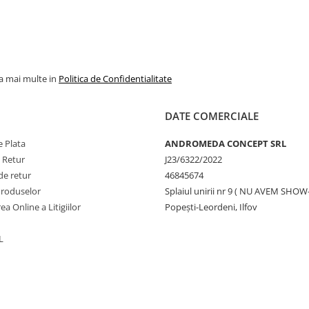
la mai multe in
Politica de Confidentialitate
DATE COMERCIALE
 Plata
ANDROMEDA CONCEPT SRL
e Retur
J23/6322/2022
de retur
46845674
Produselor
Splaiul unirii nr 9 ( NU AVEM SHO
ea Online a Litigiilor
Popești-Leordeni, Ilfov
L