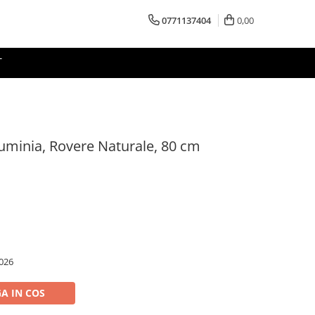
0771137404
0,00
T
luminia, Rovere Naturale, 80 cm
026
A IN COS