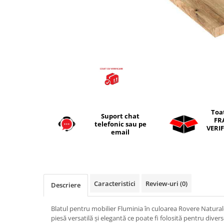
Seturi vase wc monobloc
Accesorii vase wc
Capace wc
Bideuri
Bideuri suspendate
Bideuri statative
Piedestale
Pisoare
Toa
Suport chat
Rezervoare wc
FR
telefonic sau pe
VERIF
Rezervore incastrate
email
Clapete de actionare
Rezervoare aparente
Rame instalare
Caracteristici
Review-uri
(0)
Descriere
Mobilier Baie
Seturi de mobilier si lavoar
Blatul pentru mobilier Fluminia în culoarea Rovere Natural
piesă versatilă și elegantă ce poate fi folosită pentru dive
Oglinzi baie si corpuri iluminat