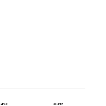
eante
Deante
-23%