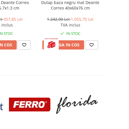
t Deante Correo
Dulap baza negru mat Deante
Blat pentr
6.7x1.3 cm
Correo 40x60x76 cm
cu decupaj
a
ei
357,85 Lei
1.242,00 Lei
1.055,70 Lei
10.199,
 inclus
TVA inclus
IN STOC
IN STOC
N COS
ADAUGA IN COS
ADAUG