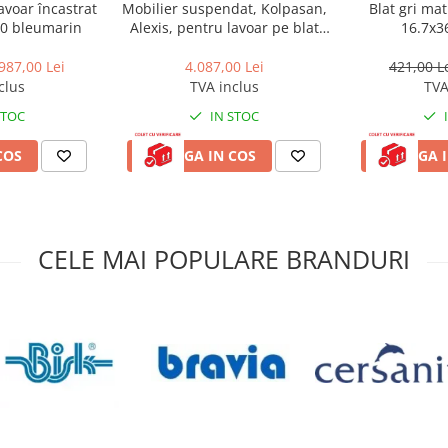
esorii neincluse în pachetul
avoar încastrat
Mobilier suspendat, Kolpasan,
Blat gri ma
te de către producător fără
80 bleumarin
Alexis, pentru lavoar pe blat
16.7x3
100 cm, Dark Concrete
987,00 Lei
4.087,00 Lei
421,00 L
clus
TVA inclus
TVA
STOC
IN STOC
COS
ADAUGA IN COS
ADAUGA I
CELE MAI POPULARE BRANDURI