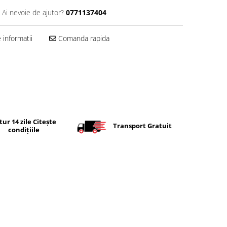
Ai nevoie de ajutor?
0771137404
informatii
Comanda rapida
tur 14 zile Citește
Transport Gratuit
condițiile