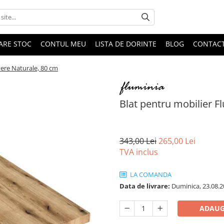
DARE STOC
CONTUL MEU
LISTA DE DORINTE
BLOG
CONTAC
vere Naturale, 80 cm
Blat pentru mobilier F
343,00 Lei
265,00 Lei
TVA inclus
LA COMANDA
Data de livrare:
Duminica, 23.08.2
ADAUG