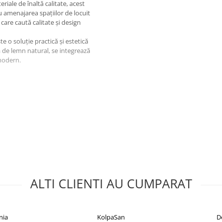
eriale de înaltă calitate, acest
ru amenajarea spațiilor de locuit
care caută calitate și design
e o soluție practică și estetică
ă de lemn natural, se integrează
 modern.
ALTI CLIENTI AU CUMPARAT
nia
KolpaSan
D