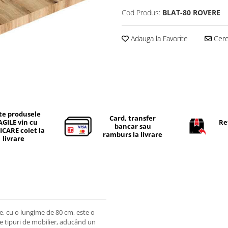
Cod Produs:
BLAT-80 ROVERE
Adauga la Favorite
Cere 
te produsele
Card, transfer
AGILE vin cu
Re
bancar sau
ICARE colet la
ramburs la livrare
livrare
e, cu o lungime de 80 cm, este o
rse tipuri de mobilier, aducând un