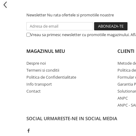
Cadite patrate
Cadite semirotunde
Newsletter
Nu rata ofertele si promotiile noastre
Cadita pentagonala
Paravan de dus
Rigole si canale de scurgere dus
Vreau sa primesc newsletter cu promotiile magazinului. Af
Usi si pereti
MAGAZINUL MEU
CLIENTI
Usi batante
Usi culisante
Despre noi
Metode de
Usi pliabile
Termeni si conditii
Politica d
Pereti ficsi
Politica de Confidentialitate
Formular 
Info transport
Garantia 
Sisteme de dus
Contact
Solutionar
Coloane de dus
ANPC
Sisteme de dus incastrate
ANPC - SA
Seturi de dus
SOCIAL
URMARESTE-NE IN SOCIAL MEDIA
Pare, furtunuri si accesorii
Brate si palarii dus