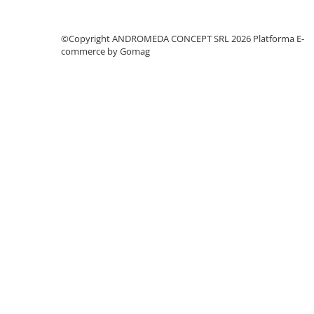
Accesorii baie
Accesorii lavoar
©Copyright ANDROMEDA CONCEPT SRL 2026
Platforma E-
Accesorii dus
commerce by Gomag
Accesorii toaleta
Cuiere si suporturi prosoape
Mozaic
Robinete coltar
Sifoane, ventile si racorduri
Sifoane si ventile lavoar
Sifoane si ventile cada
Sifoane si ventile cadita dus
Sifoane pardoseala si terasa
Bucatarie
Baterii Bucatarie
Baterii cu dus extractabil
Baterii clasice