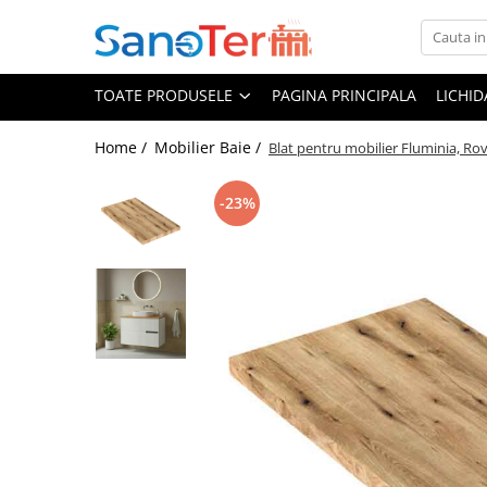
Toate Produsele
TOATE PRODUSELE
PAGINA PRINCIPALA
LICHI
Obiecte Sanitare
Lavoare
Home /
Mobilier Baie /
Blat pentru mobilier Fluminia, Ro
Lavoare pe perete
-23%
Lavoare pe blat
Lavoare incastrabile
Lavoare sub blat
Lavoare Colt Duble Speciale
Lavoare stative
Lavoare pe mobilier
Seturi Lavoare
Vase wc
Vase wc suspendate
Vase wc statative