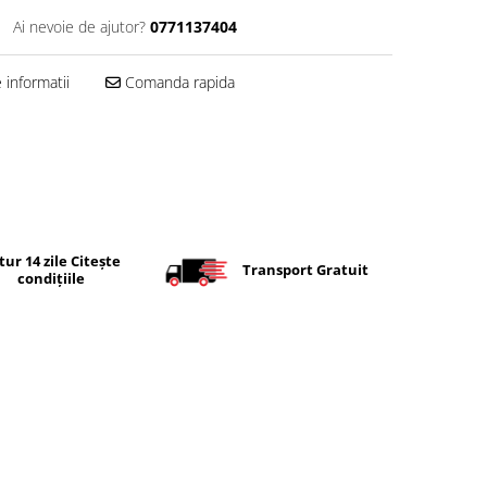
Ai nevoie de ajutor?
0771137404
informatii
Comanda rapida
tur 14 zile Citește
Transport Gratuit
condițiile