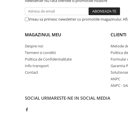
Newsletter
Nu rata ofertele si promotiile noastre
Accesorii baie
Accesorii lavoar
Vreau sa primesc newsletter cu promotiile magazinului. Af
Accesorii dus
Accesorii toaleta
MAGAZINUL MEU
CLIENTI
Cuiere si suporturi prosoape
Mozaic
Despre noi
Metode de
Termeni si conditii
Politica d
Robinete coltar
Politica de Confidentialitate
Formular 
Sifoane, ventile si racorduri
Info transport
Garantia 
Contact
Solutionar
Sifoane si ventile lavoar
ANPC
Sifoane si ventile cada
ANPC - SA
Sifoane si ventile cadita dus
Sifoane pardoseala si terasa
SOCIAL
URMARESTE-NE IN SOCIAL MEDIA
Bucatarie
Baterii Bucatarie
Baterii cu dus extractabil
Baterii clasice