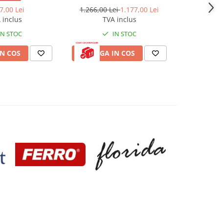
7,00 Lei
1.266,00 Lei
1.177,00 Lei
10.199,
 inclus
TVA inclus
IN STOC
IN STOC
N COS
ADAUGA IN COS
ADAUG