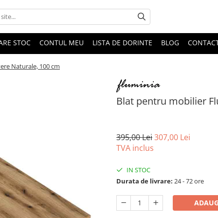
DARE STOC
CONTUL MEU
LISTA DE DORINTE
BLOG
CONTAC
vere Naturale, 100 cm
Blat pentru mobilier F
395,00 Lei
307,00 Lei
TVA inclus
IN STOC
Durata de livrare:
24 - 72 ore
ADAUG