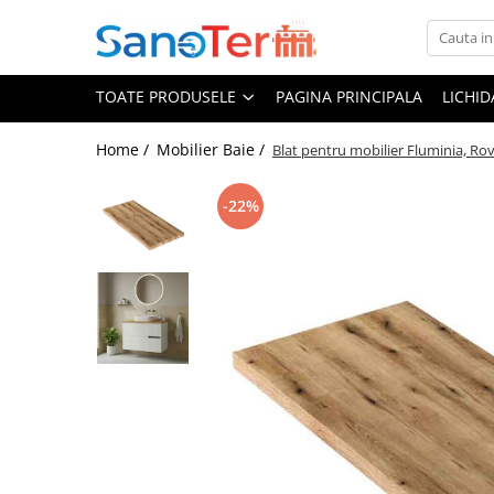
Toate Produsele
TOATE PRODUSELE
PAGINA PRINCIPALA
LICHI
Obiecte Sanitare
Lavoare
Home /
Mobilier Baie /
Blat pentru mobilier Fluminia, Ro
Lavoare pe perete
-22%
Lavoare pe blat
Lavoare incastrabile
Lavoare sub blat
Lavoare Colt Duble Speciale
Lavoare stative
Lavoare pe mobilier
Seturi Lavoare
Vase wc
Vase wc suspendate
Vase wc statative