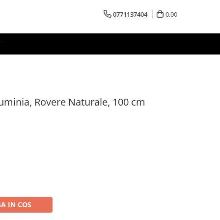
0771137404
0,00
T
luminia, Rovere Naturale, 100 cm
A IN COS