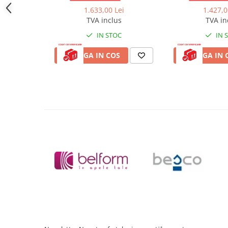
Cadite patrate
1.633,00 Lei
1.427,0
Cadite semirotunde
TVA inclus
TVA in
Cadita pentagonala
IN STOC
IN 
Paravan de dus
ADAUGA IN COS
ADAUGA IN 
Rigole si canale de scurgere dus
Usi si pereti
Usi batante
Usi culisante
Usi pliabile
Pereti ficsi
Sisteme de dus
Coloane de dus
Sisteme de dus incastrate
Seturi de dus
Pare, furtunuri si accesorii
Brate si palarii dus