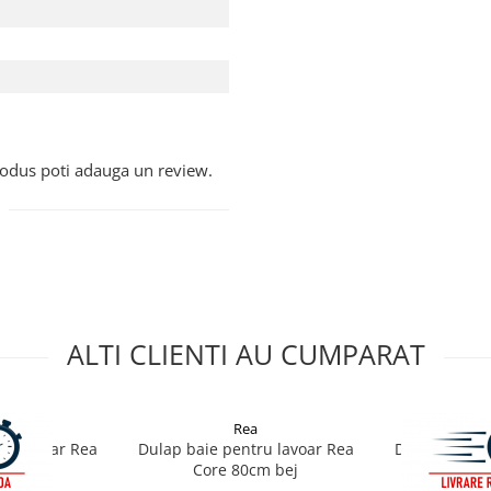
produs poti adauga un review.
ALTI CLIENTI AU CUMPARAT
a
Rea
ru lavoar Rea
Dulap baie pentru lavoar Rea
Dulap baie p
cm alb
Core 80cm bej
Core 