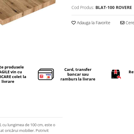
Cod Produs:
BLAT-100 ROVERE
Adauga la Favorite
Cere 
te produsele
Card, transfer
AGILE vin cu
Re
bancar sau
ICARE colet la
ramburs la livrare
livrare
l, cu lungimea de 100 cm, este o
at oricărui mobilier. Potrivit