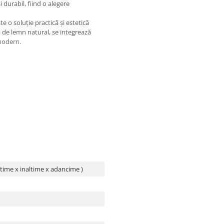
i durabil, fiind o alegere
e o soluție practică și estetică
ă de lemn natural, se integrează
 modern.
atime x inaltime x adancime )
esorii neincluse în pachetul
te de către producător fără