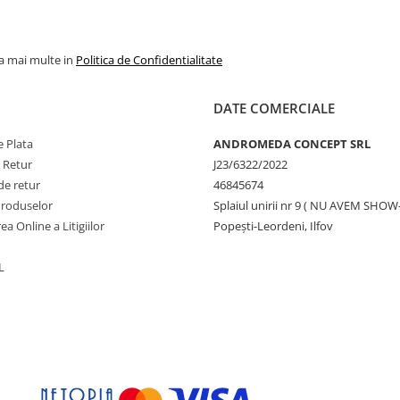
la mai multe in
Politica de Confidentialitate
DATE COMERCIALE
 Plata
ANDROMEDA CONCEPT SRL
e Retur
J23/6322/2022
de retur
46845674
Produselor
Splaiul unirii nr 9 ( NU AVEM SHO
ea Online a Litigiilor
Popești-Leordeni, Ilfov
L