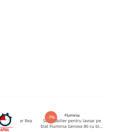
Rea
Fluminia
-7%
-23%
entru lavoar Rea
Set mobilier pentru lavoar pe
Blat pentr
80cm alb
blat Fluminia Genova 80 cu blat
cu decupaj
si raft deschis
ma