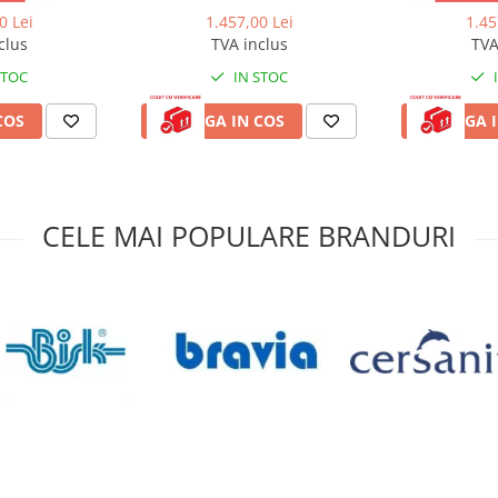
0 Lei
1.457,00 Lei
1.45
clus
TVA inclus
TVA
STOC
IN STOC
COS
ADAUGA IN COS
ADAUGA I
CELE MAI POPULARE BRANDURI