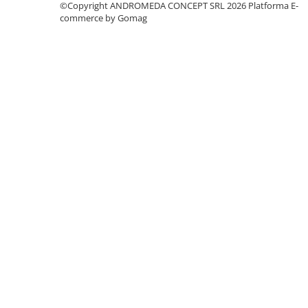
©Copyright ANDROMEDA CONCEPT SRL 2026
Platforma E-
Baterii cu dus extractabil
commerce by Gomag
Baterii cu pipa flexibila
Chiuvete bucatarie
Chiuvete Compozit
Chiuvete Inox
Accesorii chiuvete
Seturi chiuvete si baterii
Incalzire in pardoseala
Pachet complet
Distribuitoare
Grup amestec
Automatizari
Pompe recirculare
Pompa ridicare presiune
Cutii distribuitoare