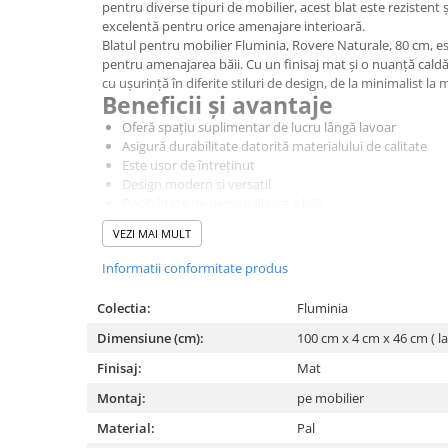
pentru diverse tipuri de mobilier, acest blat este rezistent ș
Corpuri iluminat
excelentă pentru orice amenajare interioară.
Blatul pentru mobilier
Fluminia
,
Rovere
Naturale, 80 cm, est
Oglinzi cu iluminare
pentru amenajarea băii. Cu un finisaj mat și o nuanță cald
Oglinzi cu dulapior
cu ușurință în diferite stiluri de design, de la minimalist la
Beneficii și avantaje
Oglinzi simple
Oferă spațiu suplimentar de lucru lângă lavoar
Mobilier Lavoar baie
Asigură durabilitate datorită materialului de calitate
Dulapuri de baie
Este ușor de întreținut
Design modern și versatil
Rafturi incastrate
Posibilitate de personalizare a băii
Accesorii pentru mobila
Finisaj plăcut, cu aspect natural
VEZI MAI MULT
Specificații tehnice
Baterii baie
Montaj: pe mobilier
Informatii conformitate produs
Baterii lavoar
Finisaj: mat
Material: PAL
Colectia:
Fluminia
Baterii cada
Culoare: lemn natural
Dimensiune (cm):
100 cm x 4 cm x 46 cm ( l
Baterii dus
Dimensiuni:
10
0 x 46 x #4 cm
Finisaj:
Mat
Seturi baterii
*
Fotografia are un caracter informativ și poate conține acc
Montaj:
pe mobilier
standard; unele specificații ale produsului pot fi modifica
Baterii bideu si dus igienic
preaviz, sau pot conține erori de operare.
Material:
Pal
Cazi baie