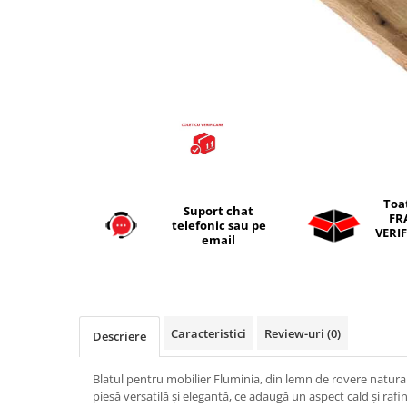
Seturi vase wc monobloc
Accesorii vase wc
Capace wc
Bideuri
Bideuri suspendate
Bideuri statative
Piedestale
Pisoare
Toa
Suport chat
Rezervoare wc
FR
telefonic sau pe
VERIF
Rezervore incastrate
email
Clapete de actionare
Rezervoare aparente
Rame instalare
Caracteristici
Review-uri
(0)
Descriere
Mobilier Baie
Seturi de mobilier si lavoar
Blatul pentru mobilier Fluminia, din lemn de rovere natura
piesă versatilă și elegantă, ce adaugă un aspect cald și rafin
Oglinzi baie si corpuri iluminat