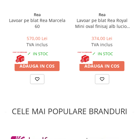
Preaplin:
Da
Beneficiezi de 5% reducere si transport gratuit la toate produsele
Rea
Rea
Rea cu codul promotional REA5, verificare colet la livrare inclusă
Lavoar pe blat Rea Marcela
Lavoar pe blat Rea Royal
pentru PRODUSELE FRAGILE. Pentru orice intrebare, suna la 0771
60
Mini oval finisaj alb lucios
137 404 - iti raspundem pe moment.
48 cm
570,00 Lei
374,00 Lei
TVA inclus
TVA inclus
IN STOC
IN STOC
ADAUGA IN COS
ADAUGA IN COS
CELE MAI POPULARE BRANDURI