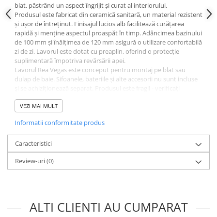
blat, păstrând un aspect îngrijit și curat al interiorului.
Produsul este fabricat din ceramică sanitară, un material rezistent
și ușor de întreținut. Finisajul lucios alb facilitează curățarea
rapidă și menține aspectul proaspăt în timp. Adâncimea bazinului
de 100 mm și înălțimea de 120 mm asigură o utilizare confortabilă
zi de zi. Lavorul este dotat cu preaplin, oferind o protecție
suplimentară împotriva revărsării apei.
Lavorul Rea Vegas este conceput pentru montaj pe blat sau
dulap de baie. Sifoanele, bateriile și alte accesorii nu sunt incluse
și se achiziționează separat. Produsul este fragil - verificați
integritatea coletului la livrare înainte de a semna de primire.
Specificații tehnice Lavoar pe blat
VEZI MAI MULT
Rea Vegas White 57 cm
Informatii conformitate produs
Brand:
Rea
Metodă de montaj:
De blat
Caracteristici
Material:
Ceramică sanitară
Culoare:
Alb
Review-uri
(0)
Finisaj:
Lucios
Lungime:
570 mm
Lățime:
370 mm
Înălțime:
120 mm
ALTI CLIENTI AU CUMPARAT
Adâncime:
100 mm
Formă:
Neconvențional