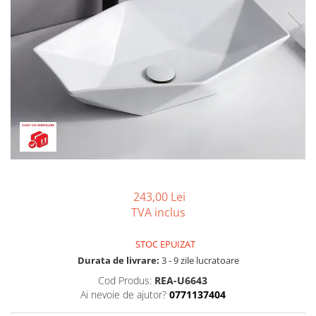
Capace wc
Usi batante
Usi culisante
Bideuri
Usi pliabile
Bideuri suspendate
Pereti ficsi
Bideuri statative
Piedestale
Pisoare
243,00 Lei
TVA inclus
STOC EPUIZAT
Durata de livrare:
3 - 9 zile lucratoare
Cod Produs:
REA-U6643
Ai nevoie de ajutor?
0771137404