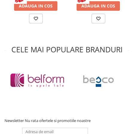
Accesorii baie
ADAUGA IN COS
ADAUGA IN COS
Accesorii lavoar
Accesorii dus
Accesorii toaleta
Cuiere si suporturi prosoape
CELE MAI POPULARE BRANDURI
Mozaic
Robinete coltar
Sifoane, ventile si racorduri
Sifoane si ventile lavoar
Sifoane si ventile cada
Sifoane si ventile cadita dus
Sifoane pardoseala si terasa
Bucatarie
Baterii Bucatarie
Newsletter
Nu rata ofertele si promotiile noastre
Baterii cu dus extractabil
Baterii clasice