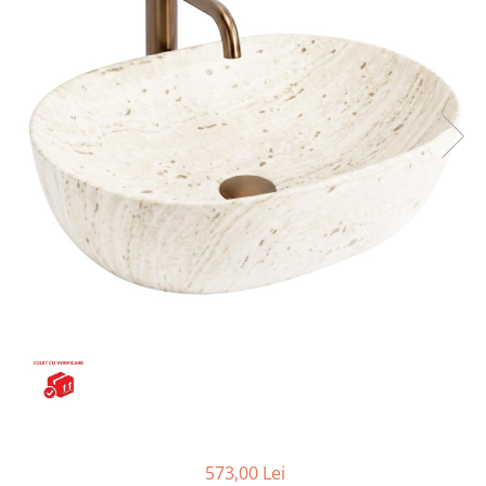
Seturi vase wc monobloc
Accesorii vase wc
Capace wc
Bideuri
Bideuri suspendate
Bideuri statative
Piedestale
Pisoare
Rezervoare wc
Rezervore incastrate
Clapete de actionare
Rezervoare aparente
Rame instalare
Mobilier Baie
Seturi de mobilier si lavoar
573,00 Lei
Oglinzi baie si corpuri iluminat