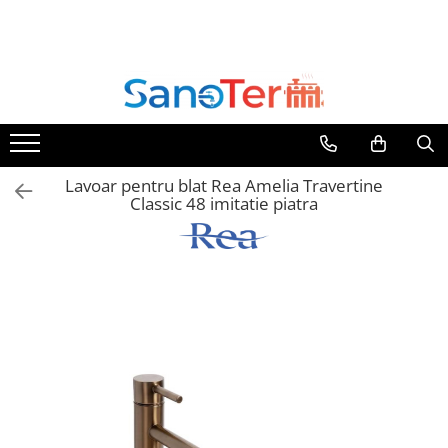
Toate Produsele
Obiecte Sanitare
Lavoare
Lavoare pe perete
Lavoar pentru blat Rea Amelia Travertine
Lavoare pe blat
Classic 48 imitatie piatra
Lavoare incastrabile
Lavoare sub blat
Lavoare Colt Duble Speciale
Lavoare stative
Lavoare pe mobilier
Seturi Lavoare
Vase wc
Vase wc suspendate
Vase wc statative