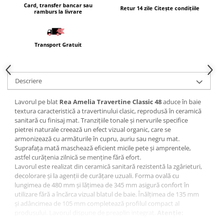
Card, transfer bancar sau
Masti, sifoane si suporturi cazi
Retur 14 zile Citește condițiile
ramburs la livrare
baie
Cazi freestanding
Transport Gratuit
Cazi dreptunghiulare
Cazi de colt
Paravane de cada
Descriere
Masti, sifoane si suporturi cazi
Lavorul pe blat
Rea Amelia Travertine Classic 48
aduce în baie
Cabine dus
textura caracteristică a travertinului clasic, reprodusă în ceramică
Cabine de dus dreptunghiulare
sanitară cu finisaj mat. Tranzițiile tonale și nervurile specifice
pietrei naturale creează un efect vizual organic, care se
Cabine de dus patrate
armonizează cu armăturile în cupru, auriu sau negru mat.
Suprafața mată maschează eficient micile pete și amprentele,
Cabine de dus pentagonale
astfel curățenia zilnică se menține fără efort.
Cabine de dus semirotunde
Lavorul este realizat din ceramică sanitară rezistentă la zgârieturi,
decolorare și la agenții de curățare uzuali. Forma ovală cu
Cadite de dus
lungimea de 480 mm și lățimea de 345 mm asigură confort în
utilizare fără a încărca vizual blatul de baie. Înălțimea de 135 mm
Cadite semitorunde
și adâncimea de 105 mm completează profilul compact al
Cadite dreptunghiulare
produsului. Lavorul dispune de preaplin integrat.
Atenție: