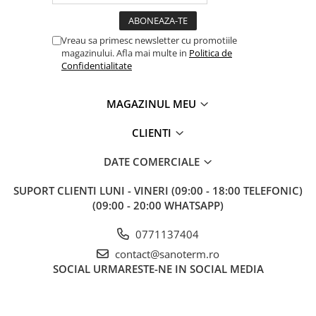
Baterii cu dus extractabil
Baterii cu pipa flexibila
Vreau sa primesc newsletter cu promotiile
Chiuvete bucatarie
magazinului. Afla mai multe in
Politica de
Confidentialitate
Chiuvete Compozit
Chiuvete Inox
MAGAZINUL MEU
Accesorii chiuvete
Seturi chiuvete si baterii
CLIENTI
Incalzire in pardoseala
DATE COMERCIALE
Pachet complet
Distribuitoare
SUPORT CLIENTI
LUNI - VINERI (09:00 - 18:00 TELEFONIC)
(09:00 - 20:00 WHATSAPP)
Grup amestec
Automatizari
0771137404
contact@sanoterm.ro
Pompe recirculare
SOCIAL
URMARESTE-NE IN SOCIAL MEDIA
Pompa ridicare presiune
Cutii distribuitoare