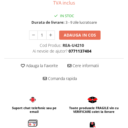
TVA inclus
Corpuri iluminat
Oglinzi cu iluminare
IN STOC
Oglinzi cu dulapior
Durata de livrare:
3 - 9 zile lucratoare
Oglinzi simple
ADAUGA IN COS
Mobilier Lavoar baie
Cod Produs:
REA-U4210
Dulapuri de baie
Ai nevoie de ajutor?
0771137404
Rafturi incastrate
Accesorii pentru mobila
Adauga la Favorite
Cere informatii
Baterii baie
Comanda rapida
Baterii lavoar
Baterii cada
Baterii dus
Seturi baterii
Suport chat telefonic sau pe
Toate produsele FRAGILE vin cu
email
VERIFICARE colet la livrare
Baterii bideu si dus igienic
Cazi baie