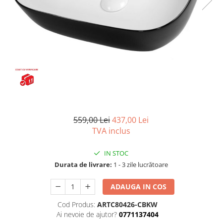
Capace wc
Usi batante
Usi culisante
Bideuri
Usi pliabile
Bideuri suspendate
Pereti ficsi
Bideuri statative
Piedestale
Pisoare
559,00 Lei
437,00 Lei
TVA inclus
IN STOC
Durata de livrare:
1 - 3 zile lucrătoare
ADAUGA IN COS
Cod Produs:
ARTC80426-CBKW
Ai nevoie de ajutor?
0771137404