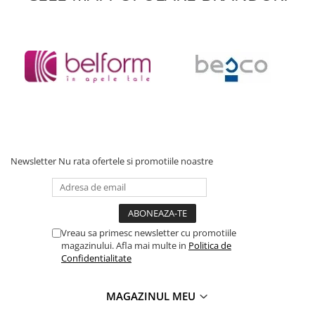
*
Fotografia are un caracter informativ și poate conține accesorii
neincluse în pachetul standard; unele specificații ale produsului
pot fi modificate de către producător fără preaviz, sau pot
conține erori de operare.
Newsletter
Nu rata ofertele si promotiile noastre
Vreau sa primesc newsletter cu promotiile
magazinului. Afla mai multe in
Politica de
Confidentialitate
MAGAZINUL MEU