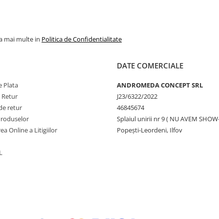
la mai multe in
Politica de Confidentialitate
DATE COMERCIALE
 Plata
ANDROMEDA CONCEPT SRL
e Retur
J23/6322/2022
de retur
46845674
Produselor
Splaiul unirii nr 9 ( NU AVEM SHO
ea Online a Litigiilor
Popești-Leordeni, Ilfov
L