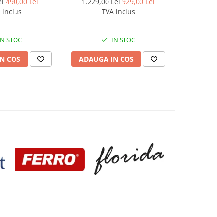
Underfloor Heating
ml, Hoffma
ei
490,00 Lei
1.229,00 Lei
929,00 Lei
2.329,0
 inclus
TVA inclus
IN STOC
IN STOC
N COS
ADAUGA IN COS
ADAUG