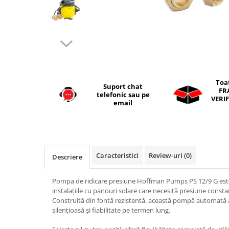
Seturi vase wc monobloc
Accesorii vase wc
Capace wc
Bideuri
Bideuri suspendate
Bideuri statative
Toa
Suport chat
Piedestale
FR
telefonic sau pe
VERIF
email
Pisoare
Rezervoare wc
Rezervore incastrate
Clapete de actionare
Caracteristici
Review-uri
(0)
Descriere
Rezervoare aparente
Rame instalare
Pompa de ridicare presiune Hoffman Pumps PS 12/9 G este
instalațiile cu panouri solare care necesită presiune consta
Mobilier Baie
Construită din fontă rezistentă, această pompă automată 
Seturi de mobilier si lavoar
silențioasă și fiabilitate pe termen lung.
Oglinzi baie si corpuri iluminat