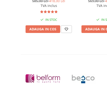
585,00 Lei
418,00 Lei
569,00 Lei
4
Masti, sifoane si suporturi cazi
TVA inclus
TVA in
baie
Cazi freestanding
IN STOC
IN 
Cazi dreptunghiulare
ADAUGA IN COS
ADAUGA IN 
Cazi de colt
Paravane de cada
Masti, sifoane si suporturi cazi
Cabine dus
Cabine de dus dreptunghiulare
Cabine de dus patrate
Cabine de dus pentagonale
Cabine de dus semirotunde
Cadite de dus
Cadite semitorunde
Cadite dreptunghiulare