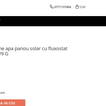
0771137404
0,00
T
e apa panou solar cu fluxostat
/9 G
oare
A IN COS