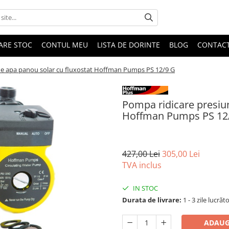
DARE STOC
CONTUL MEU
LISTA DE DORINTE
BLOG
CONTAC
ne apa panou solar cu fluxostat Hoffman Pumps PS 12/9 G
Pompa ridicare presiun
Hoffman Pumps PS 12
427,00 Lei
305,00 Lei
TVA inclus
IN STOC
Durata de livrare:
1 - 3 zile lucrăt
ADAUG