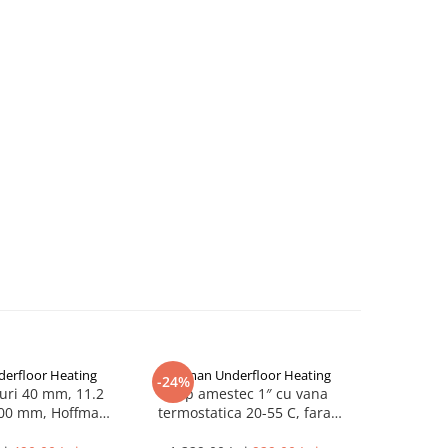
erfloor Heating
Hoffman Underfloor Heating
Hoffman 
-24%
-13%
uri 40 mm, 11.2
Grup amestec 1″ cu vana
Teava PE-XA
800 mm, Hoffman
termostatica 20-55 C, fara
pardos
oor Heating
pompa, 1 tol, Hoffman
Romania, 