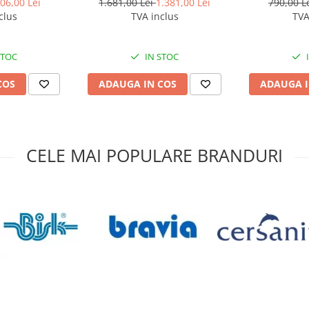
Oxigen, produsa in Romania,
06,00 Lei
1.681,00 Lei
1.381,00 Lei
790,00 L
16x2 mm, colac 500 ml,
clus
TVA inclus
TVA
Hoffman Underfloor Heating
STOC
IN STOC
COS
ADAUGA IN COS
ADAUGA I
CELE MAI POPULARE BRANDURI