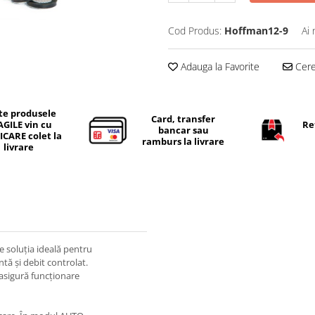
Cod Produs:
Hoffman12-9
Ai 
Adauga la Favorite
Cere 
te produsele
Card, transfer
AGILE vin cu
Re
bancar sau
ICARE colet la
ramburs la livrare
livrare
 soluția ideală pentru
ntă și debit controlat.
asigură funcționare