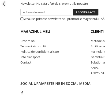
Cadite patrate
Newsletter
Nu rata ofertele si promotiile noastre
Cadite semirotunde
Cadita pentagonala
Vreau sa primesc newsletter cu promotiile magazinului. Af
Paravan de dus
Rigole si canale de scurgere dus
MAGAZINUL MEU
CLIENTI
Usi si pereti
Usi batante
Despre noi
Metode de
Termeni si conditii
Politica d
Usi culisante
Politica de Confidentialitate
Formular 
Usi pliabile
Info transport
Garantia 
Pereti ficsi
Contact
Solutionar
Sisteme de dus
ANPC
Coloane de dus
ANPC - SA
Sisteme de dus incastrate
SOCIAL
URMARESTE-NE IN SOCIAL MEDIA
Seturi de dus
Pare, furtunuri si accesorii
Brate si palarii dus