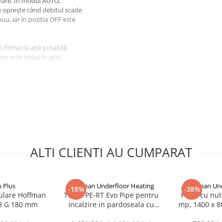
ilizare. În modul AUTO,
e oprește când debitul scade
u, iar în poziția OFF este
 chimici și apă potabilă
or este inclus în preț.
ALTI CLIENTI AU CUMPARAT
 Plus
Hoffman Underfloor Heating
Hoffman Und
-18%
-38%
ulare Hoffman
Teava PE-RT Evo Pipe pentru
Placa cu nut
8 G 180 mm
incalzire in pardoseala cu
mp, 1400 x 
protectie UV si bariera de
Underfl