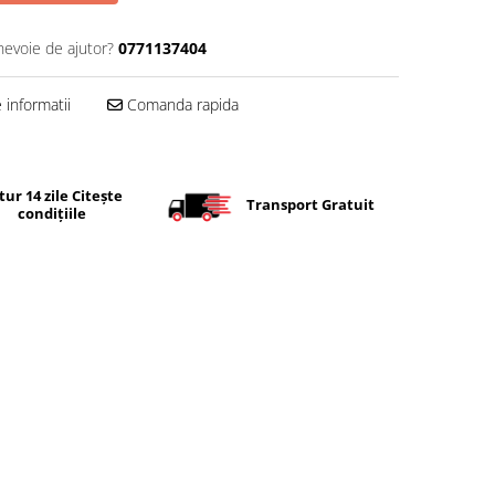
nevoie de ajutor?
0771137404
informatii
Comanda rapida
tur 14 zile Citește
Transport Gratuit
condițiile