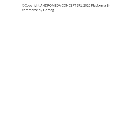
Accesorii baie
©Copyright ANDROMEDA CONCEPT SRL 2026
Platforma E-
Accesorii lavoar
commerce by Gomag
Accesorii dus
Accesorii toaleta
Cuiere si suporturi prosoape
Mozaic
Robinete coltar
Sifoane, ventile si racorduri
Sifoane si ventile lavoar
Sifoane si ventile cada
Sifoane si ventile cadita dus
Sifoane pardoseala si terasa
Bucatarie
Baterii Bucatarie
Baterii cu dus extractabil
Baterii clasice