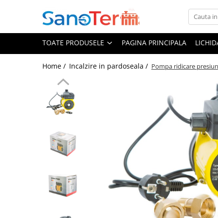
Toate Produsele
TOATE PRODUSELE
PAGINA PRINCIPALA
LICHI
Obiecte Sanitare
Lavoare
Home /
Incalzire in pardoseala /
Pompa ridicare presiu
Lavoare pe perete
Lavoare pe blat
Lavoare incastrabile
Lavoare sub blat
Lavoare Colt Duble Speciale
Lavoare stative
Lavoare pe mobilier
Seturi Lavoare
Vase wc
Vase wc suspendate
Vase wc statative