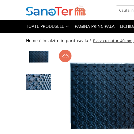
Toate Produsele
TOATE PRODUSELE
PAGINA PRINCIPALA
LICHI
Obiecte Sanitare
Lavoare
Home /
Incalzire in pardoseala /
Placa cu nuturi 40 mm
Lavoare pe perete
-9%
Lavoare pe blat
Lavoare incastrabile
Lavoare sub blat
Lavoare Colt Duble Speciale
Lavoare stative
Lavoare pe mobilier
Seturi Lavoare
Vase wc
Vase wc suspendate
Vase wc statative