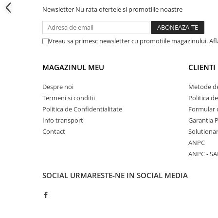
Cadite patrate
Newsletter
Nu rata ofertele si promotiile noastre
Cadite semirotunde
Cadita pentagonala
Paravan de dus
Vreau sa primesc newsletter cu promotiile magazinului. Af
Rigole si canale de scurgere dus
MAGAZINUL MEU
CLIENTI
Usi si pereti
Usi batante
Despre noi
Metode de
Usi culisante
Termeni si conditii
Politica d
Politica de Confidentialitate
Formular 
Usi pliabile
Info transport
Garantia 
Pereti ficsi
Contact
Solutionar
Sisteme de dus
ANPC
Coloane de dus
ANPC - SA
Sisteme de dus incastrate
SOCIAL
URMARESTE-NE IN SOCIAL MEDIA
Seturi de dus
Pare, furtunuri si accesorii
Brate si palarii dus