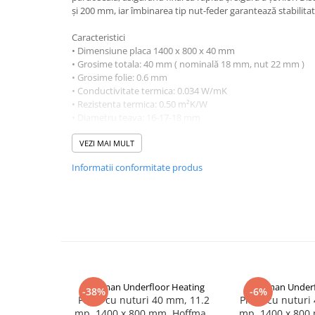
și 200 mm, iar îmbinarea tip nut-feder garantează stabilitate
Corpuri iluminat
Oglinzi cu iluminare
Caracteristici
• Dimensiune placa 1400 x 800 x 40 mm
Oglinzi cu dulapior
• Grosime totala: 40 mm ( nominală 18 mm, nut 22 mm )
Oglinzi simple
• Grosime folie: 0.6 mm
Mobilier Lavoar baie
• Conductivitate termica: 0.034 W/mK
• Rezistenta termica: 0.50 m²K/W
Dulapuri de baie
• Diametru teava: 16-17-18 mm
• Tip EPS A150 protejat cu folie (PS) de culoare neagra
Rafturi incastrate
VEZI MAI MULT
Accesorii pentru mobila
Informatii conformitate produs
Baterii baie
Baterii lavoar
Baterii cada
Baterii dus
Seturi baterii
Baterii bideu si dus igienic
Hoffman Underfloor Heating
Hoffman Underf
-38%
-6%
Placa cu nuturi 40 mm, 11.2
Placa cu nuturi
Cazi baie
mp, 1400 x 800 mm, Hoffman
mp, 1400 x 800