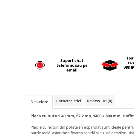
Seturi vase wc monobloc
Accesorii vase wc
Capace wc
Bideuri
Bideuri suspendate
Bideuri statative
Piedestale
Toa
Suport chat
Pisoare
FR
telefonic sau pe
VERIF
email
Rezervoare wc
Rezervore incastrate
Clapete de actionare
Rezervoare aparente
Caracteristici
Review-uri
(0)
Descriere
Rame instalare
Mobilier Baie
Placa cu nuturi 40 mm, 67.2 mp, 1400 x 800 mm, Hof
Seturi de mobilier si lavoar
Plăcile cu nuturi din polistiren expandat sunt ideale pentru
Oglinzi baie si corpuri iluminat
pardoseală, asigurând fixarea rapidă și sigură a țevilor. Di