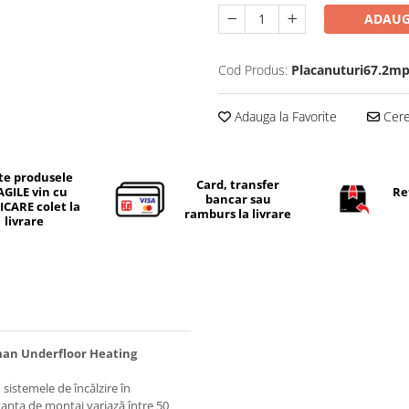
ADAUG
Cod Produs:
Placanuturi67.2m
Adauga la Favorite
Cere 
te produsele
Card, transfer
AGILE vin cu
Re
bancar sau
ICARE colet la
ramburs la livrare
livrare
fman Underfloor Heating
 sistemele de încălzire în
stanța de montaj variază între 50