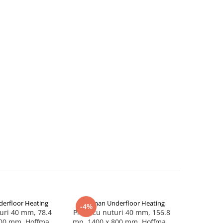
erfloor Heating
Hoffman Underfloor Heating
Hoffman 
-4%
-11%
uri 40 mm, 78.4
Placa cu nuturi 40 mm, 156.8
Placa cu n
800 mm, Hoffman
mp, 1400 x 800 mm, Hoffman
1400 x 