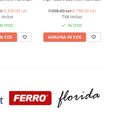
oor Heating
Underfloor Heating
Unde
ei
3.399,00 Lei
7.098,00 Lei
6.798,00 Lei
2.728,0
 inclus
TVA inclus
IN STOC
IN STOC
N COS
ADAUGA IN COS
ADAUG