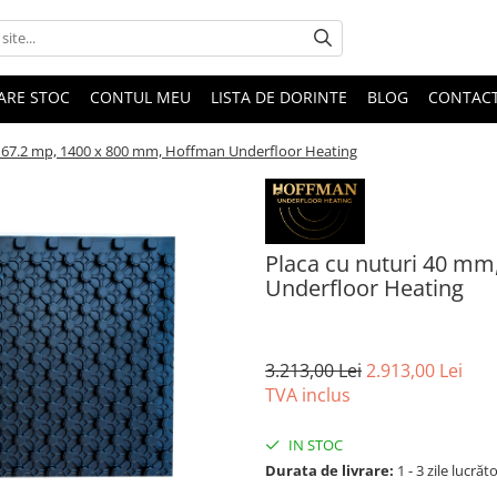
DARE STOC
CONTUL MEU
LISTA DE DORINTE
BLOG
CONTAC
, 67.2 mp, 1400 x 800 mm, Hoffman Underfloor Heating
Placa cu nuturi 40 mm
Underfloor Heating
3.213,00 Lei
2.913,00 Lei
TVA inclus
IN STOC
Durata de livrare:
1 - 3 zile lucrăt