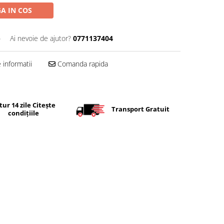
A IN COS
p
Ai nevoie de ajutor?
0771137404
informatii
Comanda rapida
tur 14 zile Citește
Transport Gratuit
condițiile