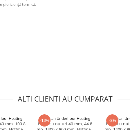
 și eficiență termică.
ALTI CLIENTI AU CUMPARAT
loor Heating
Hoffman Underfloor Heating
Hoffman Und
-13%
-8%
 40 mm, 100.8
Placa cu nuturi 40 mm, 44.8
Placa cu nut
 mm, Hoffman
mp, 1400 x 800 mm, Hoffman
mp, 1400 x 