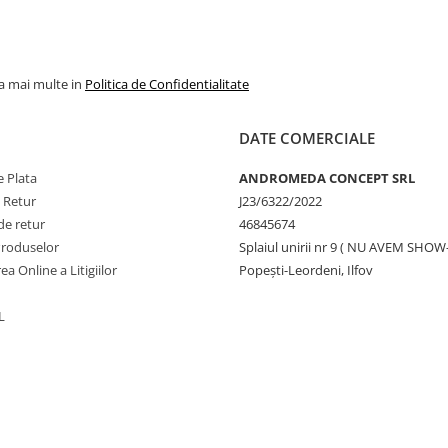
la mai multe in
Politica de Confidentialitate
DATE COMERCIALE
 Plata
ANDROMEDA CONCEPT SRL
e Retur
J23/6322/2022
de retur
46845674
Produselor
Splaiul unirii nr 9 ( NU AVEM SHO
ea Online a Litigiilor
Popești-Leordeni, Ilfov
L