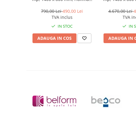
Masti, sifoane si suporturi cazi
Underfloor Heating
Underfloor
baie
790,00 Lei
490,00 Lei
4.670,00 Lei
4
TVA inclus
TVA in
Cazi freestanding
IN STOC
IN 
Cazi dreptunghiulare
Cazi de colt
ADAUGA IN COS
ADAUGA IN 
Paravane de cada
Masti, sifoane si suporturi cazi
Cabine dus
Cabine de dus dreptunghiulare
Cabine de dus patrate
Cabine de dus pentagonale
Cabine de dus semirotunde
Cadite de dus
Cadite semitorunde
Cadite dreptunghiulare