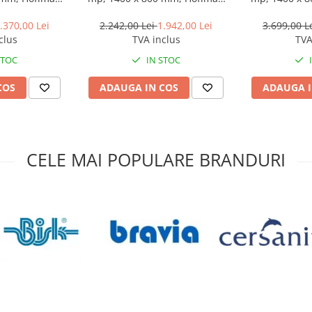
 Heating
Underfloor Heating
Underfl
.370,00 Lei
2.242,00 Lei
1.942,00 Lei
3.699,00 L
clus
TVA inclus
TVA
STOC
IN STOC
COS
ADAUGA IN COS
ADAUGA I
CELE MAI POPULARE BRANDURI