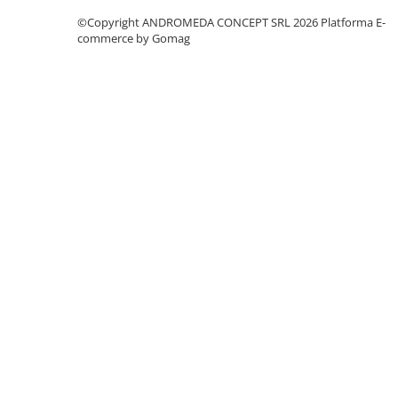
Accesorii baie
©Copyright ANDROMEDA CONCEPT SRL 2026
Platforma E-
Accesorii lavoar
commerce by Gomag
Accesorii dus
Accesorii toaleta
Cuiere si suporturi prosoape
Mozaic
Robinete coltar
Sifoane, ventile si racorduri
Sifoane si ventile lavoar
Sifoane si ventile cada
Sifoane si ventile cadita dus
Sifoane pardoseala si terasa
Bucatarie
Baterii Bucatarie
Baterii cu dus extractabil
Baterii clasice