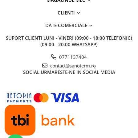
MAGAZINUL MEU
Baterii cu dus extractabil
CLIENTI
Baterii cu pipa flexibila
Chiuvete bucatarie
DATE COMERCIALE
Chiuvete Compozit
SUPORT CLIENTI
LUNI - VINERI (09:00 - 18:00 TELEFONIC)
Chiuvete Inox
(09:00 - 20:00 WHATSAPP)
Accesorii chiuvete
Seturi chiuvete si baterii
0771137404
Incalzire in pardoseala
contact@sanoterm.ro
SOCIAL
URMARESTE-NE IN SOCIAL MEDIA
Pachet complet
Distribuitoare
Grup amestec
Automatizari
Pompe recirculare
Pompa ridicare presiune
Cutii distribuitoare