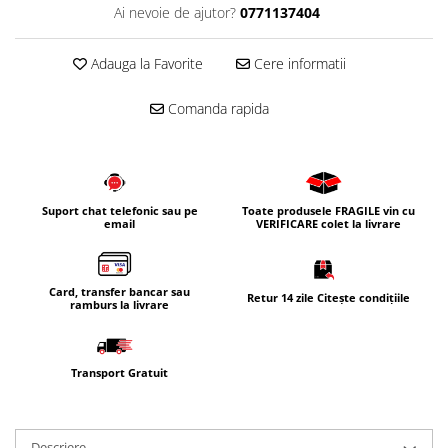
Ai nevoie de ajutor?
0771137404
Corpuri iluminat
Oglinzi cu iluminare
Adauga la Favorite
Cere informatii
Oglinzi cu dulapior
Oglinzi simple
Comanda rapida
Mobilier Lavoar baie
Dulapuri de baie
Rafturi incastrate
Suport chat telefonic sau pe
Toate produsele FRAGILE vin cu
Accesorii pentru mobila
email
VERIFICARE colet la livrare
Baterii baie
Baterii lavoar
Card, transfer bancar sau
Retur 14 zile Citește condițiile
ramburs la livrare
Baterii cada
Baterii dus
Seturi baterii
Transport Gratuit
Baterii bideu si dus igienic
Cazi baie
Descriere