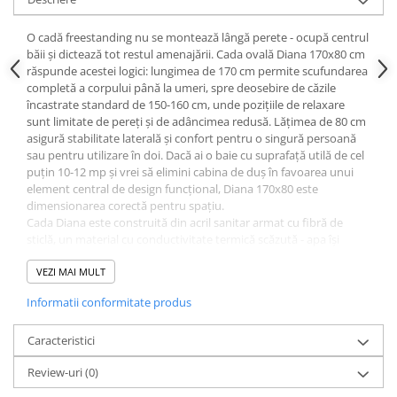
Masti, sifoane si suporturi cazi
baie
O cadă freestanding nu se montează lângă perete - ocupă centrul
băii și dictează tot restul amenajării. Cada ovală Diana 170x80 cm
Cazi freestanding
răspunde acestei logici: lungimea de 170 cm permite scufundarea
Cazi dreptunghiulare
completă a corpului până la umeri, spre deosebire de căzile
încastrate standard de 150-160 cm, unde pozițiile de relaxare
Cazi de colt
sunt limitate de pereți și de adâncimea redusă. Lățimea de 80 cm
Paravane de cada
asigură stabilitate laterală și confort pentru o singură persoană
sau pentru utilizare în doi. Dacă ai o baie cu suprafață utilă de cel
Masti, sifoane si suporturi cazi
puțin 10-12 mp și vrei să elimini cabina de duș în favoarea unui
element central de design funcțional, Diana 170x80 este
Cabine dus
dimensionarea corectă pentru spațiu.
Cabine de dus dreptunghiulare
Cada Diana este construită din acril sanitar armat cu fibră de
sticlă, un material cu conductivitate termică scăzută - apa își
Cabine de dus patrate
menține temperatura cu aproximativ 20-30% mai mult față de
Cabine de dus pentagonale
căzile din oțel emailat de aceeași grosime. Grosimea peretelui de
VEZI MAI MULT
minim 5 mm previne deformarea sub greutate și elimină vibrațiile
Cabine de dus semirotunde
Informatii conformitate produs
caracteristice acrilului subțire. Suprafața interioară este
nonporoasă, ceea ce înseamnă că nu reține bacterii și se curăță
Cadite de dus
cu detergenți neutri fără abrazivi. Forma ovală a cuvei distribuie
Caracteristici
Cadite semitorunde
presiunea uniform pe structura de susținere și reduce tensiunile
Review-uri
(0)
de colț față de modelele rectangulare freestanding, care sunt mai
Cadite dreptunghiulare
predispuse la microfisuri în zonele de îmbinare.