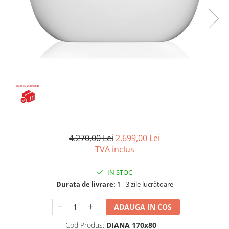
Seturi vase wc monobloc
Accesorii vase wc
Capace wc
Bideuri
Bideuri suspendate
Bideuri statative
Piedestale
Pisoare
Rezervoare wc
Rezervore incastrate
4.270,00 Lei
2.699,00 Lei
TVA inclus
Clapete de actionare
Rezervoare aparente
IN STOC
Rame instalare
Durata de livrare:
1 - 3 zile lucrătoare
Mobilier Baie
ADAUGA IN COS
Seturi de mobilier si lavoar
Cod Produs:
DIANA 170x80
Oglinzi baie si corpuri iluminat