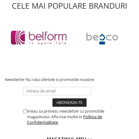
retur în 14 zile. Întrebări despre montaj? Sună la 0771 137 404.
CELE MAI POPULARE BRANDURI
Accesorii baie
Accesorii lavoar
Accesorii dus
Accesorii toaleta
Cuiere si suporturi prosoape
Mozaic
Robinete coltar
Sifoane, ventile si racorduri
Sifoane si ventile lavoar
Newsletter
Nu rata ofertele si promotiile noastre
Sifoane si ventile cada
Sifoane si ventile cadita dus
Sifoane pardoseala si terasa
Bucatarie
Vreau sa primesc newsletter cu promotiile
magazinului. Afla mai multe in
Politica de
Baterii Bucatarie
Confidentialitate
Baterii cu dus extractabil
Baterii clasice