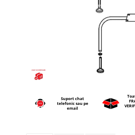
Seturi vase wc monobloc
Accesorii vase wc
Capace wc
Bideuri
Bideuri suspendate
Bideuri statative
Piedestale
Pisoare
Rezervoare wc
Rezervore incastrate
Clapete de actionare
Toa
Rezervoare aparente
Suport chat
FR
telefonic sau pe
VERIF
Rame instalare
email
Mobilier Baie
Seturi de mobilier si lavoar
Oglinzi baie si corpuri iluminat