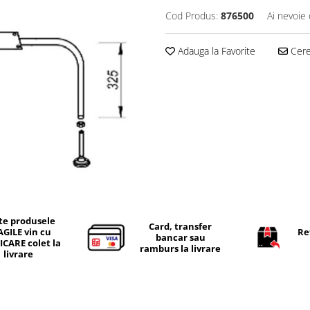
Cod Produs:
876500
Ai nevoie 
Adauga la Favorite
Cere 
te produsele
Card, transfer
AGILE vin cu
Re
bancar sau
ICARE colet la
ramburs la livrare
livrare