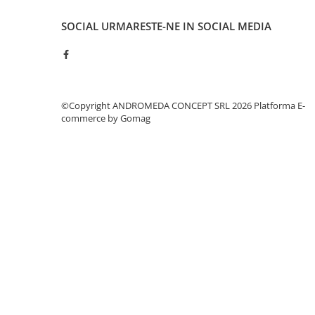
Accesorii baie
SOCIAL
URMARESTE-NE IN SOCIAL MEDIA
Accesorii lavoar
Accesorii dus
Accesorii toaleta
Cuiere si suporturi prosoape
©Copyright ANDROMEDA CONCEPT SRL 2026
Platforma E-
Mozaic
commerce by Gomag
Robinete coltar
Sifoane, ventile si racorduri
Sifoane si ventile lavoar
Sifoane si ventile cada
Sifoane si ventile cadita dus
Sifoane pardoseala si terasa
Bucatarie
Baterii Bucatarie
Baterii cu dus extractabil
Baterii clasice