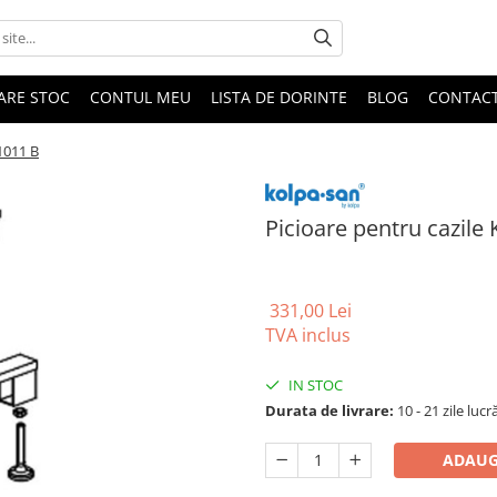
DARE STOC
CONTUL MEU
LISTA DE DORINTE
BLOG
CONTAC
1011 B
Picioare pentru cazile
331,00 Lei
TVA inclus
IN STOC
Durata de livrare:
10 - 21 zile luc
ADAUG