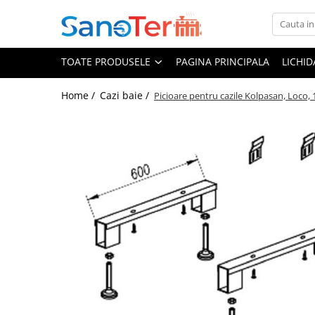
Toate Produsele
TOATE PRODUSELE
PAGINA PRINCIPALA
LICHI
Obiecte Sanitare
Lavoare
Home /
Cazi baie /
Picioare pentru cazile Kolpasan, Loco, 
Lavoare pe perete
Lavoare pe blat
Lavoare incastrabile
Lavoare sub blat
Lavoare Colt Duble Speciale
Lavoare stative
Lavoare pe mobilier
Seturi Lavoare
Vase wc
Vase wc suspendate
Vase wc statative