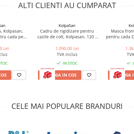
ALTI CLIENTI AU CUMPARAT
San
KolpaSan
Ko
a, Kolpasan,
Cadru de rigidizare pentru
Masca front
ntru cada pe
cazile de colt, Kolpasan, 120 -
pentru cada D
0 cm, alb
150 cm
cm
0 Lei
1.090,00 Lei
1.36
clus
TVA inclus
TVA
STOC
IN STOC
COS
ADAUGA IN COS
ADAUGA I
CELE MAI POPULARE BRANDURI