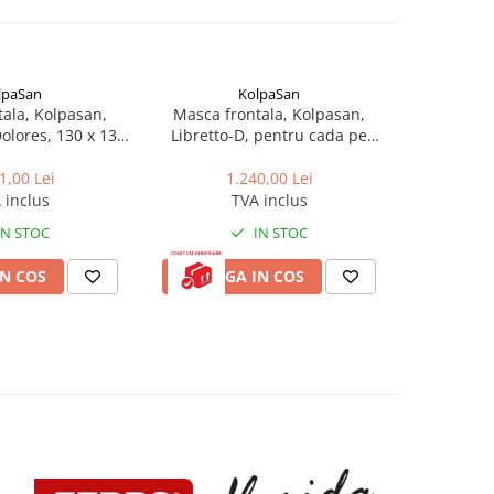
lpaSan
KolpaSan
Id
-30%
ala, Kolpasan,
Masca frontala, Kolpasan,
Panou fro
olores, 130 x 130
Libretto-D, pentru cada pe
Hotlin
, alb
dreapta, 170 cm, alb
1,00 Lei
1.240,00 Lei
1.521,0
 inclus
TVA inclus
IN STOC
IN STOC
N COS
ADAUGA IN COS
ADAUG