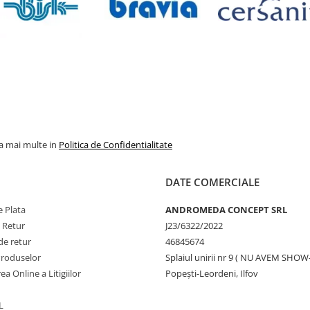
la mai multe in
Politica de Confidentialitate
DATE COMERCIALE
 Plata
ANDROMEDA CONCEPT SRL
e Retur
J23/6322/2022
de retur
46845674
Produselor
Splaiul unirii nr 9 ( NU AVEM SHO
ea Online a Litigiilor
Popești-Leordeni, Ilfov
L