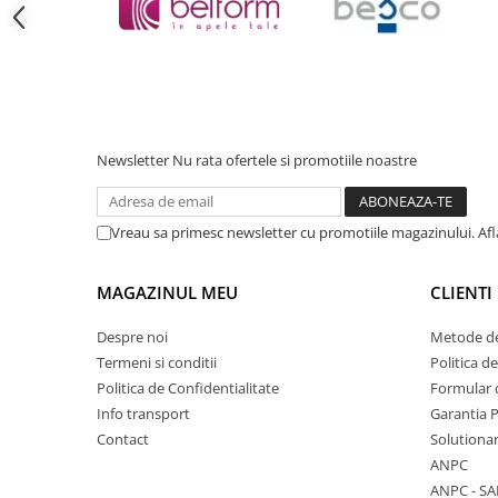
Cadite patrate
Cadite semirotunde
Cadita pentagonala
Paravan de dus
Rigole si canale de scurgere dus
Usi si pereti
Newsletter
Nu rata ofertele si promotiile noastre
Usi batante
Usi culisante
Vreau sa primesc newsletter cu promotiile magazinului. Af
Usi pliabile
Pereti ficsi
MAGAZINUL MEU
CLIENTI
Sisteme de dus
Despre noi
Metode de
Coloane de dus
Termeni si conditii
Politica d
Sisteme de dus incastrate
Politica de Confidentialitate
Formular 
Seturi de dus
Info transport
Garantia 
Contact
Solutionar
Pare, furtunuri si accesorii
ANPC
Brate si palarii dus
ANPC - SA