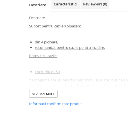
Caracteristici
Review-uri
(0)
Descriere
Corpuri iluminat
Oglinzi cu iluminare
Descriere
Oglinzi cu dulapior
Suport pentru cazile Kolpasan:
Oglinzi simple
Mobilier Lavoar baie
din 4 picioare;
Dulapuri de baie
recomandat pentru cazile pentru inzidire.
Rafturi incastrate
Potrivit cu cazile:
Accesorii pentru mobila
Loco 150 x 150
Baterii baie
Baterii lavoar
*
Fotografia are un caracter informativ și poate conține acc
standard; unele specificații ale produsului pot fi modifica
Baterii cada
preaviz, sau pot conține erori de operare.
VEZI MAI MULT
Baterii dus
Informatii conformitate produs
Seturi baterii
Baterii bideu si dus igienic
Cazi baie