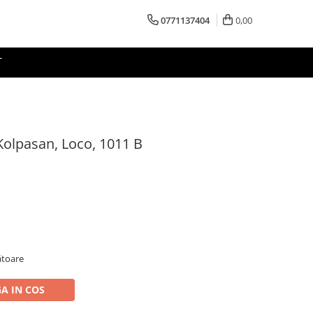
0771137404
0,00
T
 Kolpasan, Loco, 1011 B
rătoare
A IN COS