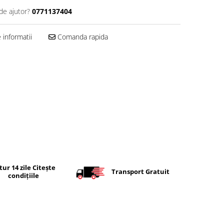
de ajutor?
0771137404
informatii
Comanda rapida
tur 14 zile Citește
Transport Gratuit
condițiile