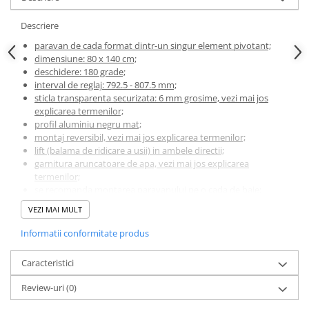
Descriere
paravan de cada format dintr-un singur element pivotant;
dimensiune: 80 x 140 cm;
deschidere: 180 grade;
interval de reglaj: 792.5 - 807.5 mm;
sticla transparenta securizata: 6 mm grosime, vezi mai jos
explicarea termenilor;
profil aluminiu negru mat;
montaj reversibil, vezi mai jos explicarea termenilor;
lift (balama de ridicare a usii) in ambele directii;
garnitura aruncatoare de apa, vezi mai jos explicarea
termenilor;
se recomanda montarea paravanului pe o cada de baie;
Explicarea termenilor
VEZI MAI MULT
Informatii conformitate produs
Sticla securizata
este o sticla tratata special. Sticla securizata se
sparge in bucati mici, care sunt mai putin susceptibile de a
Caracteristici
provoca vatamari sau daune decat sticla nesecurizata.
Review-uri
(0)