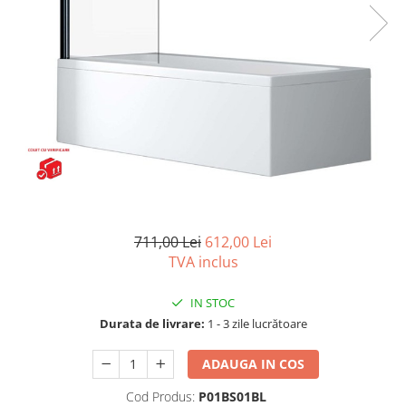
Capace wc
Usi batante
Usi culisante
Bideuri
Usi pliabile
Bideuri suspendate
Pereti ficsi
Bideuri statative
Piedestale
Pisoare
711,00 Lei
612,00 Lei
TVA inclus
IN STOC
Durata de livrare:
1 - 3 zile lucrătoare
ADAUGA IN COS
Cod Produs:
P01BS01BL