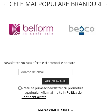
CELE MAI POPULARE BRANDURI
*
Fotografia are un caracter informativ și poate conține accesorii
neincluse în pachetul standard; unele specificații ale produsului
pot fi modificate de către producător fără preaviz, sau pot
conține erori de operare.
Newsletter
Nu rata ofertele si promotiile noastre
Vreau sa primesc newsletter cu promotiile
magazinului. Afla mai multe in
Politica de
Confidentialitate
MAGAZINUL MEU