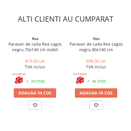
Reversibil
- montajul paravanului de cada se poate efectua atat
pe partea dreapta cat si pe partea stanga.
ALTI CLIENTI AU CUMPARAT
Garnitura aruncatoare de apa
. Pe partea de jos a paravanului
de cada se monteaza o garnitura care are un profil ce dirijeaza
apa spre interiorul cazii.
Rea
Rea
Paravan de cada Rea Lagos
Paravan de cada Rea Lagos
negru 70x140 cm mobil
negru 80x140 cm
810,00 Lei
698,00 Lei
TVA inclus
TVA inclus
Paravanul este format dintr-un singur element pivotant, care se
deschide la 180 de grade, oferind un acces facil la cada.
Dimensiunea paravanului este de 80 x 140 cm, iar grosimea sticlei
IN STOC
IN STOC
securizate este de 6 mm. Paravanul are un profil negru mat, care
se potriveste cu orice tip de cada de baie. Paravanul
ADAUGA IN COS
ADAUGA IN COS
Mediterraneo Standard, pivotant dintr-o bucata, 80 x 140 cm,
profil negru este usor de instalat si utilizat. Paravanul este livrat
cu o garnitura aruncatoare de apa, care impiedica stropirea
peretilor si pardoselii. Paravanul este recomandat pentru
montarea pe o cada de baie.