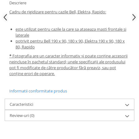
Descriere
Masti, sifoane si suporturi cazi
baie
Cadru de rigidizare pentru cazile Bell, Elektra, Rapido:
Cazi freestanding
este utilizat pentru cazile la care sa ataseaza masti frontale si
Cazi dreptunghiulare
laterale
Cazi de colt
potrivit pentru Bell 190 x 90, 180 x 90, Elektra 190 x 90, 180 x
80, Rapido
Paravane de cada
*
Fotografia are un caracter informativ și poate conține accesorii
Masti, sifoane si suporturi cazi
neincluse în pachetul standard; unele specificații ale produsului
pot fi modificate de către producător fără preaviz, sau pot
Cabine dus
conține erori de operare.
Cabine de dus dreptunghiulare
Cabine de dus patrate
Informatii conformitate produs
Cabine de dus pentagonale
Caracteristici
Cabine de dus semirotunde
Cadite de dus
Review-uri
(0)
Cadite semitorunde
Cadite dreptunghiulare