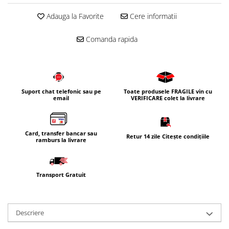
Corpuri iluminat
Adauga la Favorite
Cere informatii
Oglinzi cu iluminare
Comanda rapida
Oglinzi cu dulapior
Oglinzi simple
Mobilier Lavoar baie
Dulapuri de baie
Suport chat telefonic sau pe
Toate produsele FRAGILE vin cu
Rafturi incastrate
email
VERIFICARE colet la livrare
Accesorii pentru mobila
Baterii baie
Card, transfer bancar sau
Retur 14 zile Citește condițiile
ramburs la livrare
Baterii lavoar
Baterii cada
Baterii dus
Transport Gratuit
Seturi baterii
Baterii bideu si dus igienic
Descriere
Cazi baie