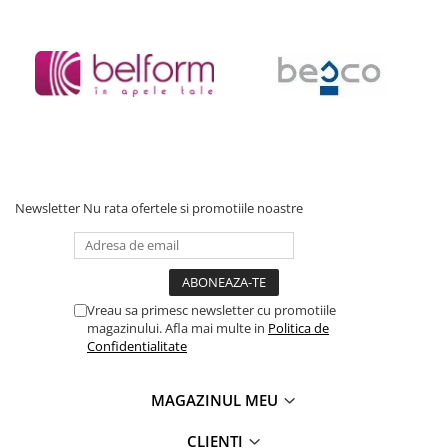
Accesorii baie
Accesorii lavoar
Accesorii dus
Accesorii toaleta
Cuiere si suporturi prosoape
Mozaic
Robinete coltar
Newsletter
Nu rata ofertele si promotiile noastre
Sifoane, ventile si racorduri
Sifoane si ventile lavoar
Sifoane si ventile cada
Sifoane si ventile cadita dus
Vreau sa primesc newsletter cu promotiile
magazinului. Afla mai multe in
Politica de
Sifoane pardoseala si terasa
Confidentialitate
Bucatarie
Baterii Bucatarie
MAGAZINUL MEU
Baterii cu dus extractabil
CLIENTI
Baterii clasice