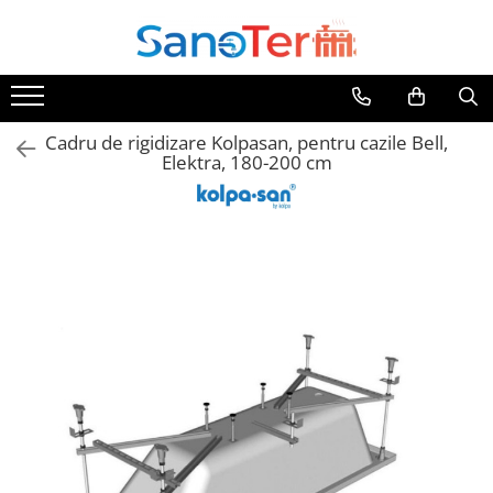
Toate Produsele
Obiecte Sanitare
Cadru de rigidizare Kolpasan, pentru cazile Bell,
Lavoare
Elektra, 180-200 cm
Lavoare pe perete
Lavoare pe blat
Lavoare incastrabile
Lavoare sub blat
Lavoare Colt Duble Speciale
Lavoare stative
Lavoare pe mobilier
Seturi Lavoare
Vase wc
Vase wc suspendate
Vase wc statative