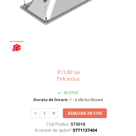
Seturi vase wc monobloc
Accesorii vase wc
Capace wc
Bideuri
Bideuri suspendate
Bideuri statative
Piedestale
Pisoare
Rezervoare wc
813,00 Lei
TVA inclus
Rezervore incastrate
Clapete de actionare
IN STOC
Rezervoare aparente
Durata de livrare:
1 - 4 zile lucrătoare
Rame instalare
ADAUGA IN COS
Mobilier Baie
Cod Produs:
573010
Seturi de mobilier si lavoar
Ai nevoie de ajutor?
0771137404
Oglinzi baie si corpuri iluminat