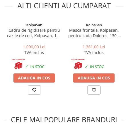
Cadite patrate
ALTI CLIENTI AU CUMPARAT
Cadite semirotunde
Cadita pentagonala
Paravan de dus
KolpaSan
KolpaSan
Cadru de rigidizare pentru
Masca frontala, Kolpasan,
Rigole si canale de scurgere dus
cazile de colt, Kolpasan, 120
pentru cada Dolores, 130 x
- 150 cm
130 cm, alb
Usi si pereti
1.090,00 Lei
1.361,00 Lei
Usi batante
TVA inclus
TVA inclus
Usi culisante
Usi pliabile
IN STOC
IN STOC
Pereti ficsi
ADAUGA IN COS
ADAUGA IN COS
Sisteme de dus
Coloane de dus
Sisteme de dus incastrate
Seturi de dus
Pare, furtunuri si accesorii
CELE MAI POPULARE BRANDURI
Brate si palarii dus