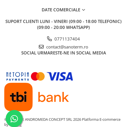
Baterii cu dus extractabil
DATE COMERCIALE
Baterii cu pipa flexibila
Chiuvete bucatarie
SUPORT CLIENTI
LUNI - VINERI (09:00 - 18:00 TELEFONIC)
(09:00 - 20:00 WHATSAPP)
Chiuvete Compozit
Chiuvete Inox
0771137404
Accesorii chiuvete
contact@sanoterm.ro
Seturi chiuvete si baterii
SOCIAL
URMARESTE-NE IN SOCIAL MEDIA
Incalzire in pardoseala
Pachet complet
Distribuitoare
Grup amestec
Automatizari
Pompe recirculare
Pompa ridicare presiune
©Copyright ANDROMEDA CONCEPT SRL 2026
Platforma E-commerce
Cutii distribuitoare
by Gomag