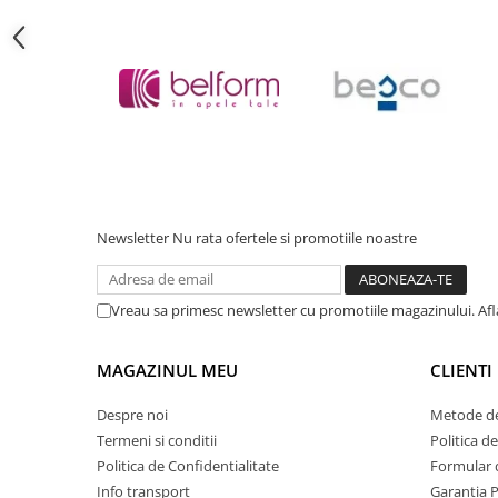
Cadite patrate
Cadite semirotunde
Cadita pentagonala
Paravan de dus
Rigole si canale de scurgere dus
Usi si pereti
Usi batante
Usi culisante
Newsletter
Nu rata ofertele si promotiile noastre
Usi pliabile
Pereti ficsi
Sisteme de dus
Vreau sa primesc newsletter cu promotiile magazinului. Af
Coloane de dus
MAGAZINUL MEU
CLIENTI
Sisteme de dus incastrate
Seturi de dus
Despre noi
Metode de
Termeni si conditii
Politica d
Pare, furtunuri si accesorii
Politica de Confidentialitate
Formular 
Brate si palarii dus
Info transport
Garantia 