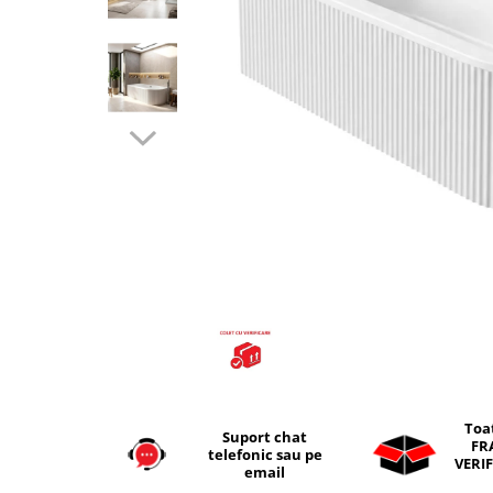
Seturi vase wc monobloc
Accesorii vase wc
Capace wc
Bideuri
Bideuri suspendate
Bideuri statative
Piedestale
Pisoare
Rezervoare wc
Rezervore incastrate
Clapete de actionare
Rezervoare aparente
Rame instalare
Mobilier Baie
Toa
Suport chat
FR
Seturi de mobilier si lavoar
telefonic sau pe
VERIF
email
Oglinzi baie si corpuri iluminat