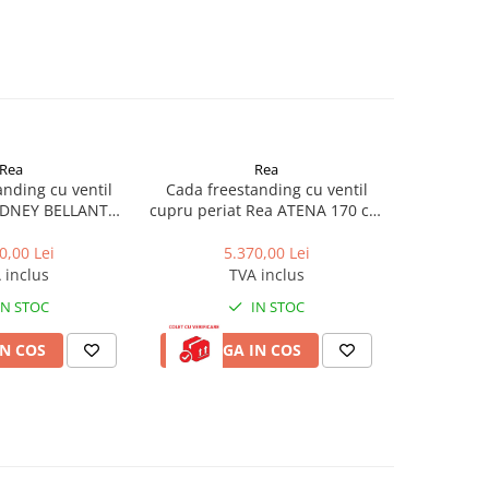
Rea
Rea
nding cu ventil
Cada freestanding cu ventil
Cada freest
YDNEY BELLANTO
cupru periat Rea ATENA 170 cm
Rea Luss
150 cm alb
alb
0,00 Lei
5.370,00 Lei
4
 inclus
TVA inclus
IN STOC
IN STOC
N COS
ADAUGA IN COS
ADAUG