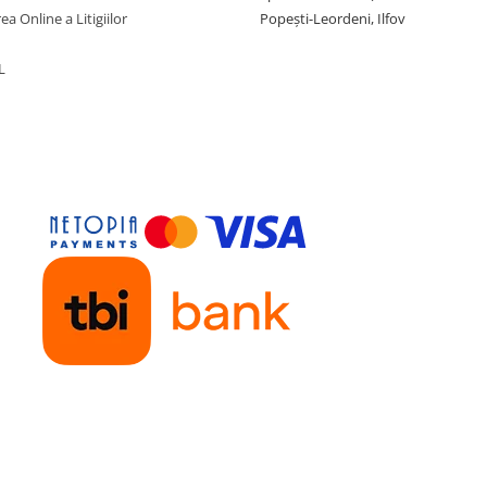
ea Online a Litigiilor
Popești-Leordeni, Ilfov
L