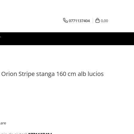
0771137404
0,00
T
Orion Stripe stanga 160 cm alb lucios
oare