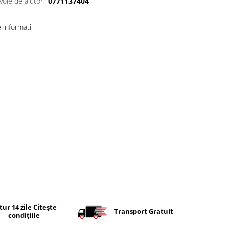
voie de ajutor?
0771137404
informatii
tur 14 zile Citește
Transport Gratuit
condițiile