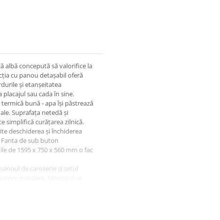
ă albă concepută să valorifice la
ția cu panou detașabil oferă
rdurile și etanșeitatea
a placajul sau cada în sine.
e termică bună - apa își păstrează
le. Suprafața netedă și
 simplifică curățarea zilnică.
e deschiderea și închiderea
a. Fanta de sub buton
ile de 1595 x 750 x 560 mm o fac
 panoul de caroserie și setul
entru instalare. Montajul se
adru, se efectuează proba de
oate fi înlocuit ulterior sau
gil - verificați integritatea