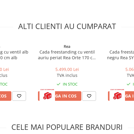
anding Rea Orion
ALTI CLIENTI AU CUMPARAT
a
Rea
g cu ventil alb
Cada freestanding cu ventil
Cada freesta
70 cm alb
auriu periat Rea Orte 170 cm
negru Rea S
alb
stanga 
0 Lei
5.499,00 Lei
5.06
rodusele Rea cu codul promotional
clus
TVA inclus
TVA
FRAGILE. Pentru orice intrebare,
STOC
IN STOC
COS
ADAUGA IN COS
ADAUGA I
CELE MAI POPULARE BRANDURI