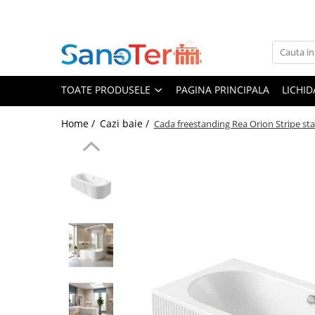
Toate Produsele
Obiecte Sanitare
TOATE PRODUSELE
PAGINA PRINCIPALA
LICHI
Lavoare
Lavoare pe perete
Home /
Cazi baie /
Cada freestanding Rea Orion Stripe sta
Lavoare pe blat
Lavoare incastrabile
Lavoare sub blat
Lavoare Colt Duble Speciale
Lavoare stative
Lavoare pe mobilier
Seturi Lavoare
Vase wc
Vase wc suspendate
Vase wc statative