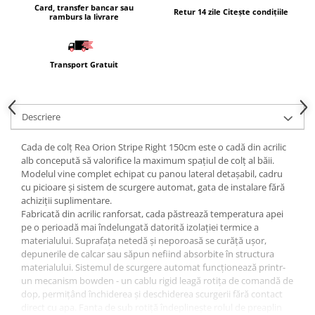
Card, transfer bancar sau
Masti, sifoane si suporturi cazi
Retur 14 zile Citește condițiile
ramburs la livrare
baie
Cazi freestanding
Transport Gratuit
Cazi dreptunghiulare
Cazi de colt
Paravane de cada
Descriere
Masti, sifoane si suporturi cazi
Cada de colț Rea Orion Stripe Right 150cm este o cadă din acrilic
Cabine dus
alb concepută să valorifice la maximum spațiul de colț al băii.
Cabine de dus dreptunghiulare
Modelul vine complet echipat cu panou lateral detașabil, cadru
cu picioare și sistem de scurgere automat, gata de instalare fără
Cabine de dus patrate
achiziții suplimentare.
Fabricată din acrilic ranforsat, cada păstrează temperatura apei
Cabine de dus pentagonale
pe o perioadă mai îndelungată datorită izolației termice a
Cabine de dus semirotunde
materialului. Suprafața netedă și neporoasă se curăță ușor,
depunerile de calcar sau săpun nefiind absorbite în structura
Cadite de dus
materialului. Sistemul de scurgere automat funcționează printr-
un mecanism bowden - un cablu rigid leagă rotița de comandă de
Cadite semitorunde
dop, permițând închiderea și deschiderea scurgerii fără contact
Cadite dreptunghiulare
direct cu apa. Fanta de sub rotiță îndeplinește rolul de preaplin