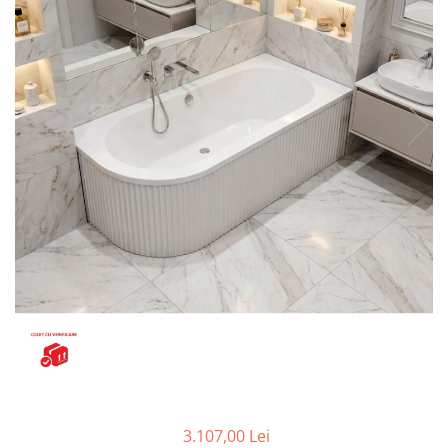
Seturi vase wc monobloc
Accesorii vase wc
Capace wc
Bideuri
Bideuri suspendate
Bideuri statative
Piedestale
Pisoare
Rezervoare wc
Rezervore incastrate
Clapete de actionare
Rezervoare aparente
Rame instalare
Mobilier Baie
Seturi de mobilier si lavoar
3.107,00 Lei
Oglinzi baie si corpuri iluminat