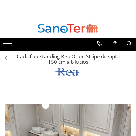
Toate Produsele
Obiecte Sanitare
Lavoare
Lavoare pe perete
Cada freestanding Rea Orion Stripe dreapta
Lavoare pe blat
150 cm alb lucios
Lavoare incastrabile
Lavoare sub blat
Lavoare Colt Duble Speciale
Lavoare stative
Lavoare pe mobilier
Seturi Lavoare
Vase wc
Vase wc suspendate
Vase wc statative