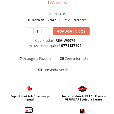
TVA inclus
Corpuri iluminat
Oglinzi cu iluminare
IN STOC
Oglinzi cu dulapior
Durata de livrare:
3 - 9 zile lucratoare
Oglinzi simple
ADAUGA IN COS
Mobilier Lavoar baie
Cod Produs:
REA-W0074
Dulapuri de baie
Ai nevoie de ajutor?
0771137404
Rafturi incastrate
Accesorii pentru mobila
Adauga la Favorite
Cere informatii
Baterii baie
Comanda rapida
Baterii lavoar
Baterii cada
Baterii dus
Seturi baterii
Suport chat telefonic sau pe
Toate produsele FRAGILE vin cu
email
VERIFICARE colet la livrare
Baterii bideu si dus igienic
Cazi baie