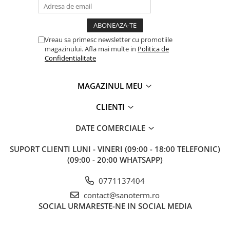
Baterii cu dus extractabil
Baterii cu pipa flexibila
Chiuvete bucatarie
Vreau sa primesc newsletter cu promotiile
magazinului. Afla mai multe in
Politica de
Chiuvete Compozit
Confidentialitate
Chiuvete Inox
Accesorii chiuvete
MAGAZINUL MEU
Seturi chiuvete si baterii
CLIENTI
Incalzire in pardoseala
Pachet complet
DATE COMERCIALE
Distribuitoare
SUPORT CLIENTI
LUNI - VINERI (09:00 - 18:00 TELEFONIC)
Grup amestec
(09:00 - 20:00 WHATSAPP)
Automatizari
0771137404
Pompe recirculare
contact@sanoterm.ro
Pompa ridicare presiune
SOCIAL
URMARESTE-NE IN SOCIAL MEDIA
Cutii distribuitoare