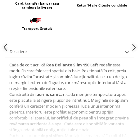
Card, transfer bancar sau
Retur 14 zile Citește condițiile
ramburs la livrare
Transport Gratuit
Descriere
Cada de colț acrilică
Rea Bellanto Slim 150 Left
redefinește
modul în care folosești spațiul din baie. Poziționată în colț, preia
logica căzilor încastrate și combină funcționalitatea cu un design
cu margini extrem de înguste, care măresc optic interiorul fără a
crește dimensiunile exterioare.
Construită din
acrilic sanitar
, cada menține temperatura apei,
este plăcută la atingere și ușor de întreținut. Marginile de tip slim
conferă un caracter modern și creează iluzia unui interior mai
generos. Interiorul este profilat ergonomic pentru sprijin
confortabil al spatelui, iar
orificiul de preaplin integrat
previne
revărsarea accidentală a apei. Cada este disponibilă în varianta
stânga, adaptabilă configurației tale de baie.
Pachetul include
dop și sifon
. Montajul se realizează în colțul băii,