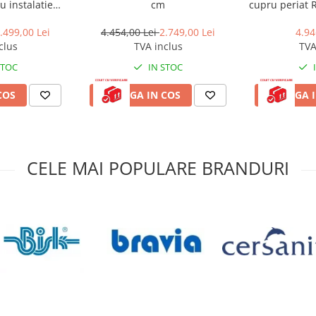
u instalatie
cm
cupru periat
a, alb
.499,00 Lei
4.454,00 Lei
2.749,00 Lei
4.94
clus
TVA inclus
TVA
STOC
IN STOC
COS
ADAUGA IN COS
ADAUGA I
e în perete
CELE MAI POPULARE BRANDURI
)
 persoane
e inclusă și retur în 14 zile.