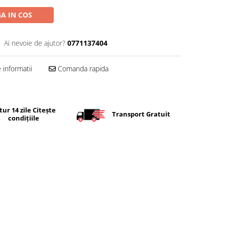
A IN COS
Ai nevoie de ajutor?
0771137404
informatii
Comanda rapida
tur 14 zile Citește
Transport Gratuit
condițiile