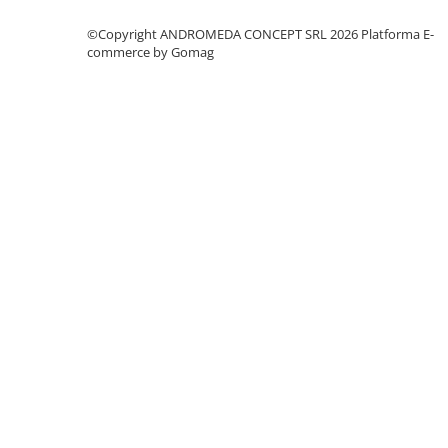
Accesorii baie
©Copyright ANDROMEDA CONCEPT SRL 2026
Platforma E-
Accesorii lavoar
commerce by Gomag
Accesorii dus
Accesorii toaleta
Cuiere si suporturi prosoape
Mozaic
Robinete coltar
Sifoane, ventile si racorduri
Sifoane si ventile lavoar
Sifoane si ventile cada
Sifoane si ventile cadita dus
Sifoane pardoseala si terasa
Bucatarie
Baterii Bucatarie
Baterii cu dus extractabil
Baterii clasice