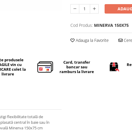
ADAUG
Cod Produs:
MINERVA 150X75
Adauga la Favorite
Cere 
te produsele
Card, transfer
AGILE vin cu
Re
bancar sau
ICARE colet la
ramburs la livrare
livrare
igi flexibilitate totală de
plasată central în baie sau în
a ovală Minerva 150x75 cm