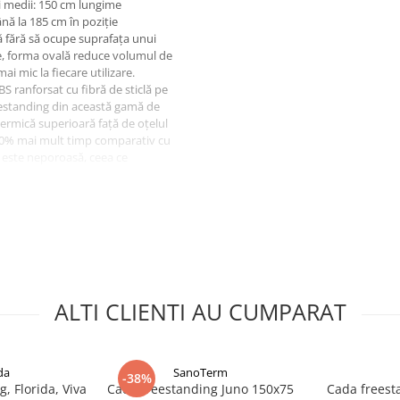
i medii: 150 cm lungime
nă la 185 cm în poziție
lă fără să ocupe suprafața unui
e, forma ovală reduce volumul de
i mic la fiecare utilizare.
S ranforsat cu fibră de sticlă pe
reestanding din această gamă de
 termică superioară față de oțelul
40% mai mult timp comparativ cu
ă este neporoasă, ceea ce
ali fără abrazivi. Picioarele de
isă pe pardoseli care nu sunt
sită lucrări de zidărie sau șapă.
or cu experiență: se
ază sifoanele la canalizare și se
nclude cada din acril, picioarele
ă freestanding cu coloană nu este
ALTI CLIENTI AU CUMPARAT
. Racordurile de alimentare
zona centrală a căzii. Atenție la
ouă persoane la descărcare și
da
SanoTerm
-38%
, Florida, Viva
Cada freestanding Juno 150x75
Cada freesta