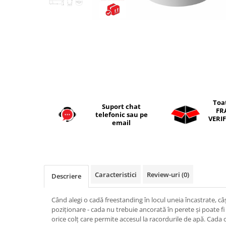
Seturi vase wc monobloc
Accesorii vase wc
Capace wc
Bideuri
Bideuri suspendate
Bideuri statative
Piedestale
Toa
Pisoare
Suport chat
FR
telefonic sau pe
Rezervoare wc
VERIF
email
Rezervore incastrate
Clapete de actionare
Rezervoare aparente
Caracteristici
Review-uri
(0)
Descriere
Rame instalare
Mobilier Baie
Când alegi o cadă freestanding în locul uneia încastrate, câșt
Seturi de mobilier si lavoar
poziționare - cada nu trebuie ancorată în perete și poate fi 
orice colț care permite accesul la racordurile de apă. Cad
Oglinzi baie si corpuri iluminat