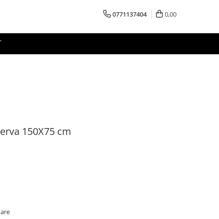
0771137404
0,00
T
nerva 150X75 cm
oare