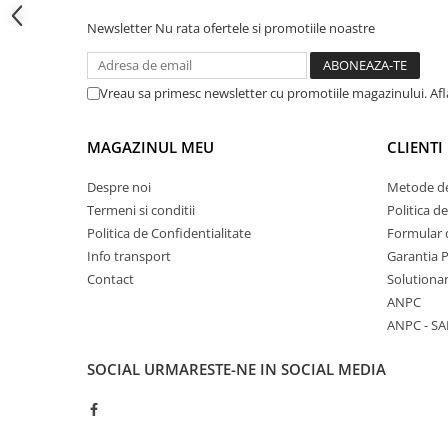
Cadite patrate
Newsletter
Nu rata ofertele si promotiile noastre
Cadite semirotunde
Cadita pentagonala
Paravan de dus
Vreau sa primesc newsletter cu promotiile magazinului. Af
Rigole si canale de scurgere dus
Usi si pereti
MAGAZINUL MEU
CLIENTI
Usi batante
Despre noi
Metode de
Usi culisante
Termeni si conditii
Politica d
Usi pliabile
Politica de Confidentialitate
Formular 
Pereti ficsi
Info transport
Garantia 
Sisteme de dus
Contact
Solutionar
ANPC
Coloane de dus
ANPC - SA
Sisteme de dus incastrate
Seturi de dus
SOCIAL
URMARESTE-NE IN SOCIAL MEDIA
Pare, furtunuri si accesorii
Brate si palarii dus