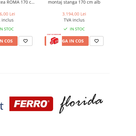
 Rea ROMA 170 cm
montaj stanga 170 cm alb
Rea Capr
alb
6,00 Lei
3.194,00 Lei
5
 inclus
TVA inclus
IN STOC
IN STOC
N COS
ADAUGA IN COS
ADAUG