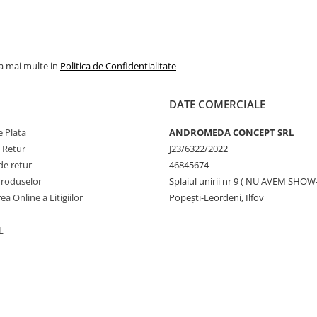
la mai multe in
Politica de Confidentialitate
DATE COMERCIALE
 Plata
ANDROMEDA CONCEPT SRL
e Retur
J23/6322/2022
de retur
46845674
Produselor
Splaiul unirii nr 9 ( NU AVEM SHO
ea Online a Litigiilor
Popești-Leordeni, Ilfov
L