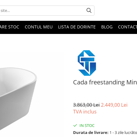
DARE STOC
CONTUL MEU
LISTA DE DORINTE
BLOG
CONTAC
Cada freestanding Mi
3.863,00 Lei
2.449,00 Lei
TVA inclus
IN STOC
Durata de livrare:
1 - 3 zile lucrăt