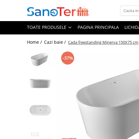
Toate Produsele
TOATE PRODUSELE
PAGINA PRINCIPALA
LICHI
Obiecte Sanitare
Lavoare
Home /
Cazi baie /
Cada freestanding Minerva 150X75 cm
Lavoare pe perete
-37%
Lavoare pe blat
Lavoare incastrabile
Lavoare sub blat
Lavoare Colt Duble Speciale
Lavoare stative
Lavoare pe mobilier
Seturi Lavoare
Vase wc
Vase wc suspendate
Vase wc statative