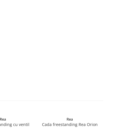
Rea
Rea
nding cu ventil
Cada freestanding Rea Orion
Cada freest