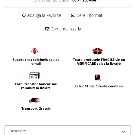
Corpuri iluminat
Adauga la Favorite
Cere informatii
Oglinzi cu iluminare
Oglinzi cu dulapior
Comanda rapida
Oglinzi simple
Mobilier Lavoar baie
Dulapuri de baie
Rafturi incastrate
Suport chat telefonic sau pe
Toate produsele FRAGILE vin cu
email
VERIFICARE colet la livrare
Accesorii pentru mobila
Baterii baie
Baterii lavoar
Card, transfer bancar sau
Retur 14 zile Citește condițiile
ramburs la livrare
Baterii cada
Baterii dus
Transport Gratuit
Seturi baterii
Baterii bideu si dus igienic
Cazi baie
Descriere