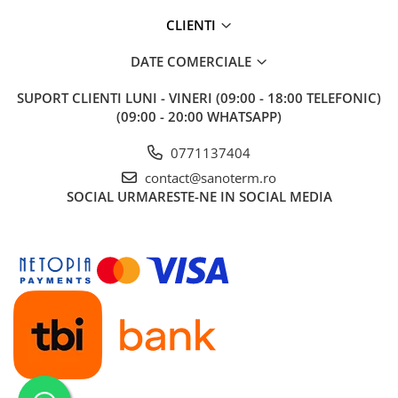
Baterii cu dus extractabil
CLIENTI
Baterii cu pipa flexibila
DATE COMERCIALE
Chiuvete bucatarie
Chiuvete Compozit
SUPORT CLIENTI
LUNI - VINERI (09:00 - 18:00 TELEFONIC)
Chiuvete Inox
(09:00 - 20:00 WHATSAPP)
Accesorii chiuvete
0771137404
Seturi chiuvete si baterii
contact@sanoterm.ro
Incalzire in pardoseala
SOCIAL
URMARESTE-NE IN SOCIAL MEDIA
Pachet complet
Distribuitoare
Grup amestec
Automatizari
Pompe recirculare
Pompa ridicare presiune
Cutii distribuitoare