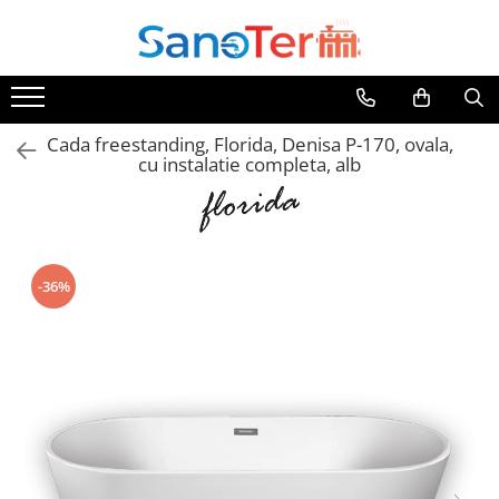
Toate Produsele
Obiecte Sanitare
Cada freestanding, Florida, Denisa P-170, ovala,
Lavoare
cu instalatie completa, alb
Lavoare pe perete
Lavoare pe blat
Lavoare incastrabile
Lavoare sub blat
-36%
Lavoare Colt Duble Speciale
Lavoare stative
Lavoare pe mobilier
Seturi Lavoare
Vase wc
Vase wc suspendate
Vase wc statative