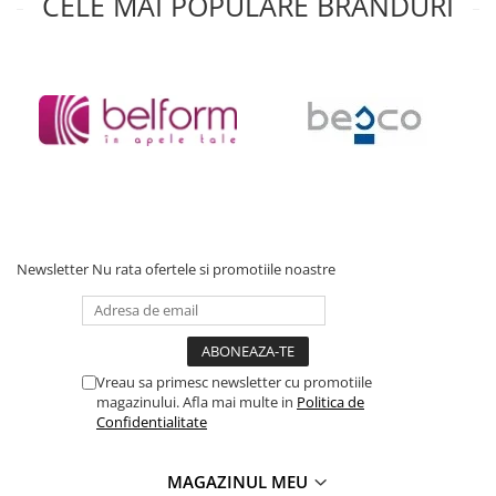
CELE MAI POPULARE BRANDURI
Cumparati acum si bucurati-va de o experienta de baie de
neuitat!
*
Fotografia are un caracter informativ și poate conține accesorii
neincluse în pachetul standard; unele specificații ale produsului
pot fi modificate de către producător fără preaviz, sau pot
conține erori de operare.
Newsletter
Nu rata ofertele si promotiile noastre
Vreau sa primesc newsletter cu promotiile
magazinului. Afla mai multe in
Politica de
Confidentialitate
MAGAZINUL MEU