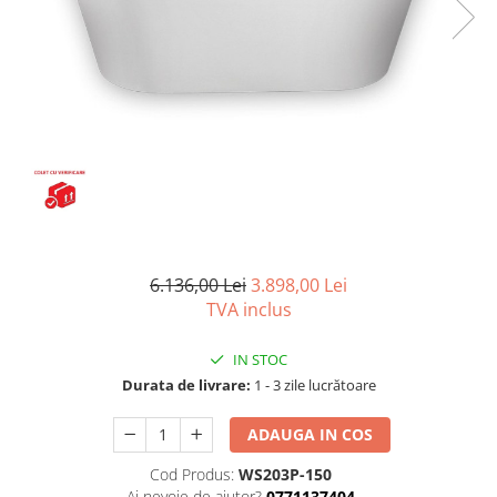
Capace wc
Usi batante
Usi culisante
Bideuri
Usi pliabile
Bideuri suspendate
Pereti ficsi
Bideuri statative
Piedestale
Pisoare
6.136,00 Lei
3.898,00 Lei
TVA inclus
IN STOC
Durata de livrare:
1 - 3 zile lucrătoare
ADAUGA IN COS
Cod Produs:
WS203P-150
Ai nevoie de ajutor?
0771137404