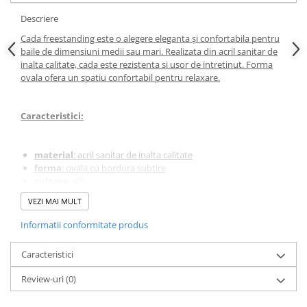
Descriere
Cada freestanding este o alegere eleganta și confortabila pentru
baile de dimensiuni medii sau mari. Realizata din acril sanitar de
inalta calitate, cada este rezistenta si usor de intretinut. Forma
ovala ofera un spatiu confortabil pentru relaxare.
Caracteristici
:
material
: acril sanitar de inalta calitate
forma
: ovala cu bordura subtire
culoare
: alb
dimensiune
: 150 x 75 x 58 cm (lungime x latime x inaltime)
VEZI MAI MULT
cu
picioare ascunse
care permit reglarea in boloboc, dar si
ridicarea cazii cu cativa cm
Informatii conformitate produs
cazile
freestanding
sunt adesea denumite și "
cazi de baie
insula
", se pot monta in mijlocul incaperii dar si langa perete
Caracteristici
suprafetele
cazii sunt din acril sanitar, material
rezistent si
foarte usor de intretinut
(nu se pateaza, nu-si schimba
Review-uri
(0)
culoarea si impiedica acumularea impuritatilor)
cada are o
structura de tip sandwich
, compusa din coaja