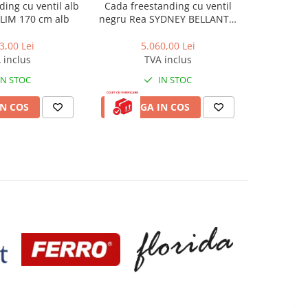
ing cu ventil alb
Cada freestanding cu ventil
Cada freest
LIM 170 cm alb
negru Rea SYDNEY BELLANTO
Rea Venet
stanga 150 cm alb
3,00 Lei
5.060,00 Lei
5
 inclus
TVA inclus
IN STOC
IN STOC
N COS
ADAUGA IN COS
ADAUG