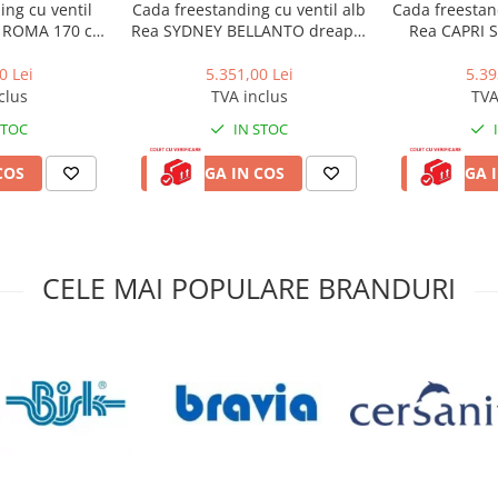
ing cu ventil
Cada freestanding cu ventil alb
Cada freestand
a ROMA 170 cm
Rea SYDNEY BELLANTO dreapta
Rea CAPRI S
cazul Florida de coaja exterioara
b
160 cm alb
necesita nici un fel de
structura
0 Lei
5.351,00 Lei
5.39
clus
TVA inclus
TVA
eaza impreuna cu cada
si este
STOC
IN STOC
COS
ADAUGA IN COS
ADAUGA I
esorii neincluse în pachetul
te de către producător fără
CELE MAI POPULARE BRANDURI