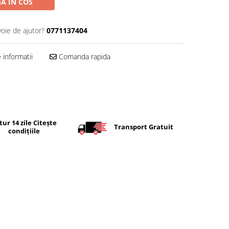
A IN COS
voie de ajutor?
0771137404
informatii
Comanda rapida
tur 14 zile Citește
Transport Gratuit
condițiile