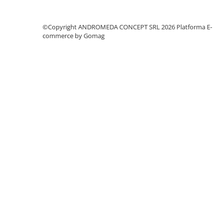
Accesorii baie
Accesorii lavoar
©Copyright ANDROMEDA CONCEPT SRL 2026
Platforma E-
Accesorii dus
commerce by Gomag
Accesorii toaleta
Cuiere si suporturi prosoape
Mozaic
Robinete coltar
Sifoane, ventile si racorduri
Sifoane si ventile lavoar
Sifoane si ventile cada
Sifoane si ventile cadita dus
Sifoane pardoseala si terasa
Bucatarie
Baterii Bucatarie
Baterii cu dus extractabil
Baterii clasice