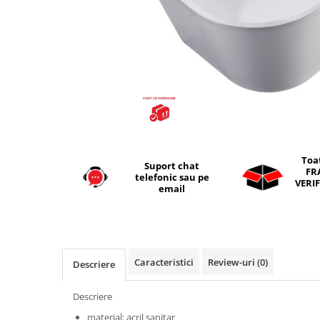
Seturi vase wc monobloc
Accesorii vase wc
Capace wc
Bideuri
Bideuri suspendate
Bideuri statative
Piedestale
Pisoare
Toa
Suport chat
Rezervoare wc
FR
telefonic sau pe
VERIF
Rezervore incastrate
email
Clapete de actionare
Rezervoare aparente
Rame instalare
Caracteristici
Review-uri
(0)
Descriere
Mobilier Baie
Seturi de mobilier si lavoar
Descriere
Oglinzi baie si corpuri iluminat
material: acril sanitar