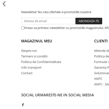
Cadite patrate
Cadite semirotunde
Newsletter
Nu rata ofertele si promotiile noastre
Cadita pentagonala
Paravan de dus
Rigole si canale de scurgere dus
Vreau sa primesc newsletter cu promotiile magazinului. Af
Usi si pereti
MAGAZINUL MEU
CLIENTI
Usi batante
Usi culisante
Despre noi
Metode de
Usi pliabile
Termeni si conditii
Politica d
Pereti ficsi
Politica de Confidentialitate
Formular 
Info transport
Garantia 
Sisteme de dus
Contact
Solutionar
Coloane de dus
ANPC
Sisteme de dus incastrate
ANPC - SA
Seturi de dus
SOCIAL
URMARESTE-NE IN SOCIAL MEDIA
Pare, furtunuri si accesorii
Brate si palarii dus