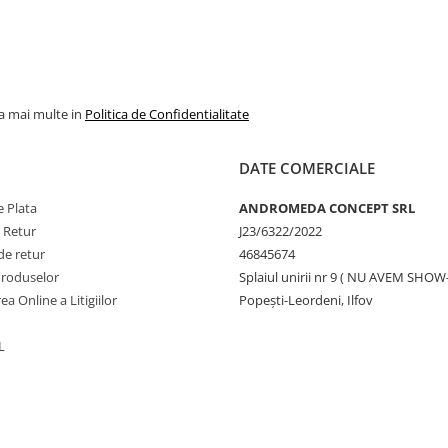
la mai multe in
Politica de Confidentialitate
DATE COMERCIALE
 Plata
ANDROMEDA CONCEPT SRL
e Retur
J23/6322/2022
de retur
46845674
Produselor
Splaiul unirii nr 9 ( NU AVEM SHO
ea Online a Litigiilor
Popești-Leordeni, Ilfov
L