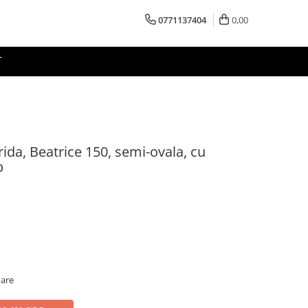
0771137404
0,00
T
ida, Beatrice 150, semi-ovala, cu
b
oare