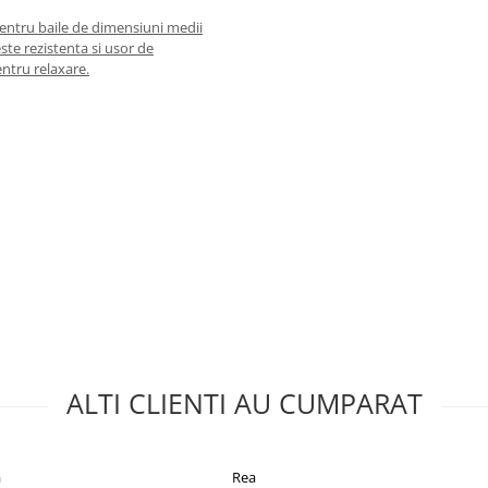
pentru baile de dimensiuni medii
este rezistenta si usor de
ntru relaxare.
time)
r si ridicarea cazii cu cativa cm
baie insula
", se pot monta in
tent si foarte usor de
impiedica acumularea
ALTI CLIENTI AU CUMPARAT
oaja exterioara (acryl 3-4mm),
ta structura confera masivitate
cazii. Pe laterala izolarea intre
a
Rea
e de aluminiu lipite de partea