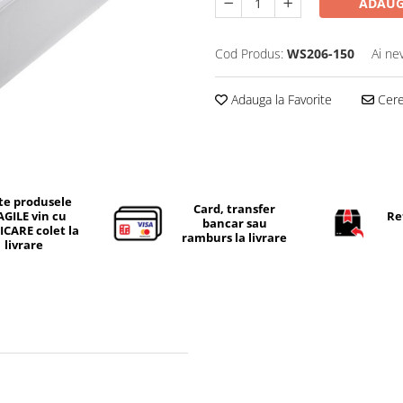
ADAUG
Cod Produs:
WS206-150
Ai ne
Adauga la Favorite
Cere 
te produsele
Card, transfer
AGILE vin cu
Re
bancar sau
ICARE colet la
ramburs la livrare
livrare