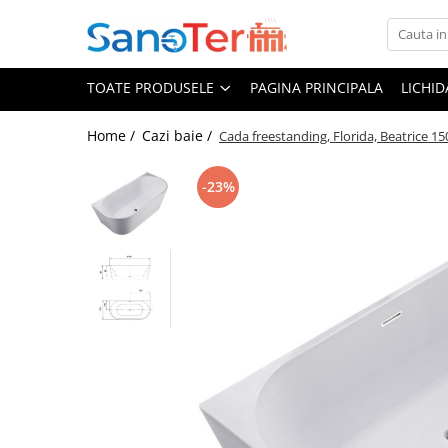
Toate Produsele
TOATE PRODUSELE
PAGINA PRINCIPALA
LICHI
Obiecte Sanitare
Lavoare
Home /
Cazi baie /
Cada freestanding, Florida, Beatrice 150
Lavoare pe perete
-23%
Lavoare pe blat
Lavoare incastrabile
Lavoare sub blat
Lavoare Colt Duble Speciale
Lavoare stative
Lavoare pe mobilier
Seturi Lavoare
Vase wc
Vase wc suspendate
Vase wc statative