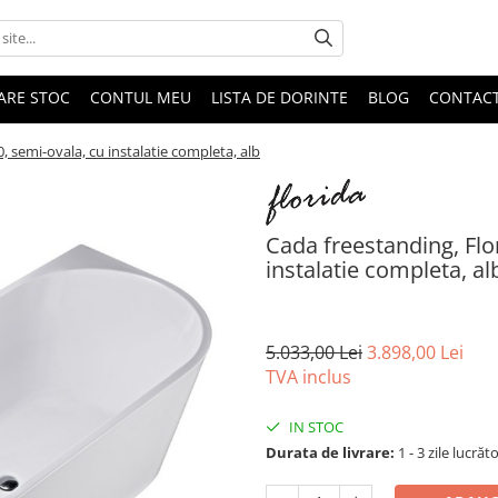
DARE STOC
CONTUL MEU
LISTA DE DORINTE
BLOG
CONTAC
, semi-ovala, cu instalatie completa, alb
Cada freestanding, Flor
instalatie completa, al
5.033,00 Lei
3.898,00 Lei
TVA inclus
IN STOC
Durata de livrare:
1 - 3 zile lucrăt