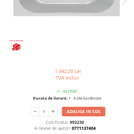
Seturi vase wc monobloc
Accesorii vase wc
Capace wc
Bideuri
Bideuri suspendate
Bideuri statative
Piedestale
Pisoare
Rezervoare wc
1.342,00 Lei
TVA inclus
Rezervore incastrate
Clapete de actionare
IN STOC
Rezervoare aparente
Durata de livrare:
1 - 4 zile lucrătoare
Rame instalare
ADAUGA IN COS
Mobilier Baie
Cod Produs:
992230
Seturi de mobilier si lavoar
Ai nevoie de ajutor?
0771137404
Oglinzi baie si corpuri iluminat