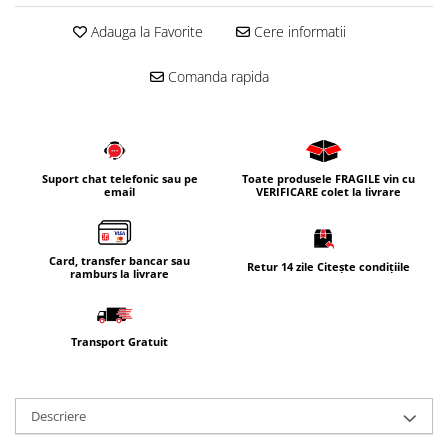
Corpuri iluminat
Adauga la Favorite
Cere informatii
Oglinzi cu iluminare
Comanda rapida
Oglinzi cu dulapior
Oglinzi simple
Mobilier Lavoar baie
Dulapuri de baie
Suport chat telefonic sau pe
Toate produsele FRAGILE vin cu
Rafturi incastrate
email
VERIFICARE colet la livrare
Accesorii pentru mobila
Baterii baie
Card, transfer bancar sau
Retur 14 zile Citește condițiile
ramburs la livrare
Baterii lavoar
Baterii cada
Baterii dus
Transport Gratuit
Seturi baterii
Baterii bideu si dus igienic
Descriere
Cazi baie