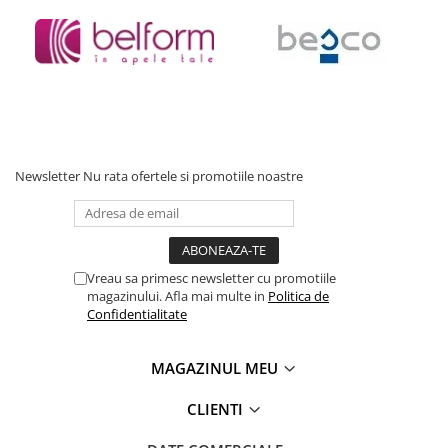
Baterii cu dus extractabil
Baterii cu pipa flexibila
Chiuvete bucatarie
Chiuvete Compozit
Chiuvete Inox
Accesorii chiuvete
Newsletter
Nu rata ofertele si promotiile noastre
Seturi chiuvete si baterii
Incalzire in pardoseala
Pachet complet
Distribuitoare
Vreau sa primesc newsletter cu promotiile
magazinului. Afla mai multe in
Politica de
Grup amestec
Confidentialitate
Automatizari
Pompe recirculare
MAGAZINUL MEU
Pompa ridicare presiune
CLIENTI
Cutii distribuitoare