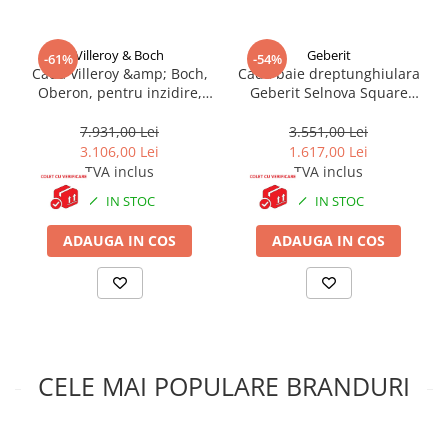
Accesorii baie
Accesorii lavoar
Villeroy & Boch
Geberit
-61%
-54%
Accesorii dus
Cada Villeroy &amp; Boch,
Cada baie dreptunghiulara
Oberon, pentru inzidire,
Geberit Selnova Square
Accesorii toaleta
dreptunghiulara, 160 x 75
170x75 cm
cm, alb alpin
Cuiere si suporturi prosoape
7.931,00 Lei
3.551,00 Lei
3.106,00 Lei
1.617,00 Lei
Mozaic
TVA inclus
TVA inclus
Robinete coltar
IN STOC
IN STOC
Sifoane, ventile si racorduri
ADAUGA IN COS
ADAUGA IN COS
Sifoane si ventile lavoar
Sifoane si ventile cada
Sifoane si ventile cadita dus
Sifoane pardoseala si terasa
Bucatarie
CELE MAI POPULARE BRANDURI
Baterii Bucatarie
Baterii cu dus extractabil
Baterii clasice