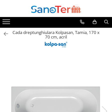
Toate Produsele
Obiecte Sanitare
Cada dreptunghiulara Kolpasan, Tamia, 170 x
Lavoare
70 cm, acril
Lavoare pe perete
Lavoare pe blat
Lavoare incastrabile
Lavoare sub blat
Lavoare Colt Duble Speciale
Lavoare stative
Lavoare pe mobilier
Seturi Lavoare
Vase wc
Vase wc suspendate
Vase wc statative