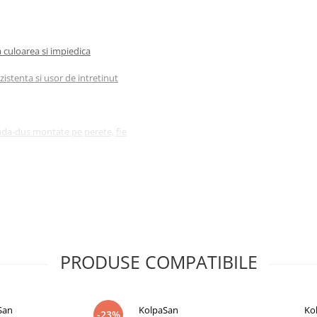
 culoarea si impiedica
zistenta si usor de intretinut
cada-dus montate pe perete, fie
PRODUSE COMPATIBILE
p sau alt material) se recomanda
zi produse asociate
San
KolpaSan
Ko
-23%