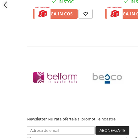
Cadite patrate
IN STOC
IN 
*
Fotografia are un caracter informativ și poate conține acc
Cadite semirotunde
standard; unele specificații ale produsului pot fi modifica
ADAUGA IN COS
ADAUGA IN 
preaviz, sau pot conține erori de operare.
Cadita pentagonala
Paravan de dus
Rigole si canale de scurgere dus
Usi si pereti
Usi batante
Usi culisante
Usi pliabile
Pereti ficsi
Sisteme de dus
Coloane de dus
Sisteme de dus incastrate
Seturi de dus
Newsletter
Nu rata ofertele si promotiile noastre
Pare, furtunuri si accesorii
Brate si palarii dus