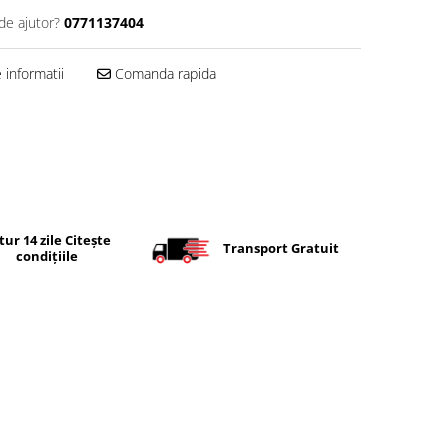
de ajutor?
0771137404
informatii
Comanda rapida
tur 14 zile Citește
Transport Gratuit
condițiile