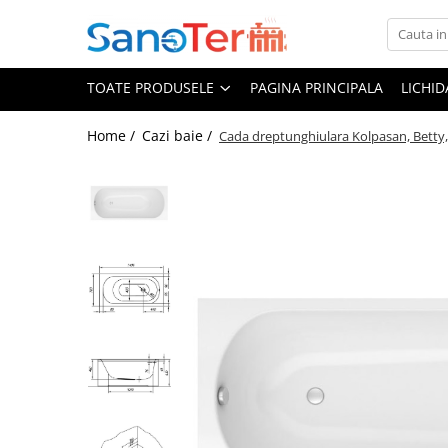
Toate Produsele
TOATE PRODUSELE
PAGINA PRINCIPALA
LICHI
Obiecte Sanitare
Lavoare
Home /
Cazi baie /
Cada dreptunghiulara Kolpasan, Betty, 
Lavoare pe perete
Lavoare pe blat
Lavoare incastrabile
Lavoare sub blat
Lavoare Colt Duble Speciale
Lavoare stative
Lavoare pe mobilier
Seturi Lavoare
Vase wc
Vase wc suspendate
Vase wc statative