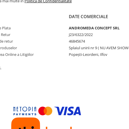
la mai multe in
Politica de Confidentialitate
DATE COMERCIALE
 Plata
ANDROMEDA CONCEPT SRL
e Retur
J23/6322/2022
de retur
46845674
Produselor
Splaiul unirii nr 9 ( NU AVEM SHO
ea Online a Litigiilor
Popești-Leordeni, Ilfov
L