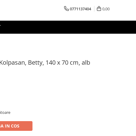
0771137404
0,00
T
olpasan, Betty, 140 x 70 cm, alb
rătoare
A IN COS