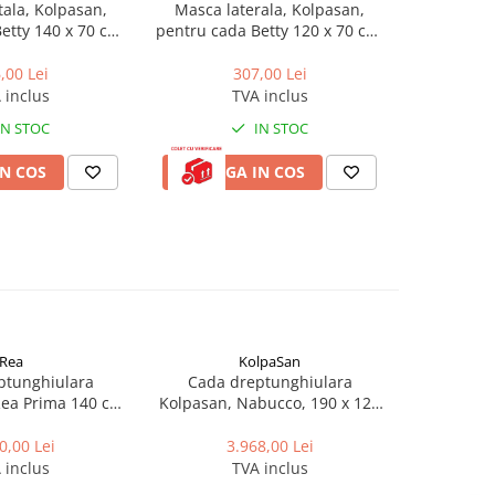
ala, Kolpasan,
Masca laterala, Kolpasan,
etty 140 x 70 cm,
pentru cada Betty 120 x 70 cm,
alb
alb
,00 Lei
307,00 Lei
 inclus
TVA inclus
IN STOC
IN STOC
N COS
ADAUGA IN COS
Rea
KolpaSan
-54%
ptunghiulara
Cada dreptunghiulara
Cada bai
Rea Prima 140 cm
Kolpasan, Nabucco, 190 x 120
Geberit Se
alb
cm, pentru inzidire
0,00 Lei
3.968,00 Lei
3.960,0
 inclus
TVA inclus