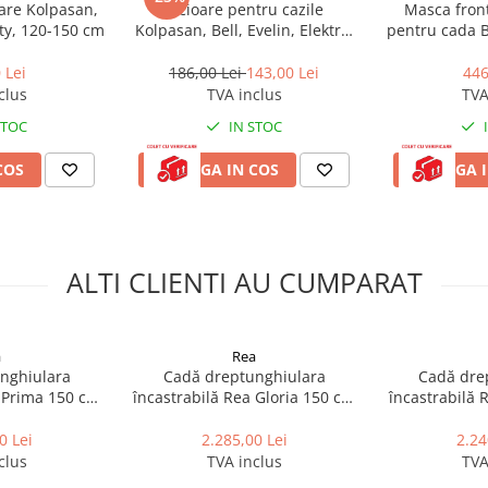
zare Kolpasan,
Picioare pentru cazile
Masca front
tty, 120-150 cm
Kolpasan, Bell, Evelin, Elektra,
pentru cada B
ca frontala + masca laterala +
Tamia, 501 PKK
zi produse asociate
 Lei
186,00 Lei
143,00 Lei
446
achizitioneaza separate, au
clus
TVA inclus
TVA
STOC
IN STOC
n baie (fie lipita de un singur
re din parti (pe stanga sau pe
COS
ADAUGA IN COS
ADAUGA I
ALTI CLIENTI AU CUMPARAT
a
Rea
nghiulara
Cadă dreptunghiulara
Cadă dre
a Prima 150 cm
încastrabilă Rea Gloria 150 cm
încastrabilă 
ientilor prin accesorii de baie,
b
alb
a calitate si de a indeplini chiar
0 Lei
2.285,00 Lei
2.24
osite.
clus
TVA inclus
TVA