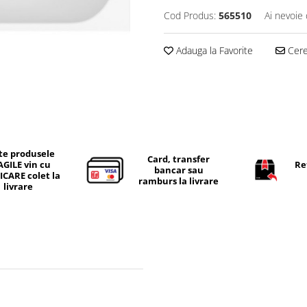
Cod Produs:
565510
Ai nevoie 
Adauga la Favorite
Cere 
te produsele
Card, transfer
AGILE vin cu
Re
bancar sau
ICARE colet la
ramburs la livrare
livrare