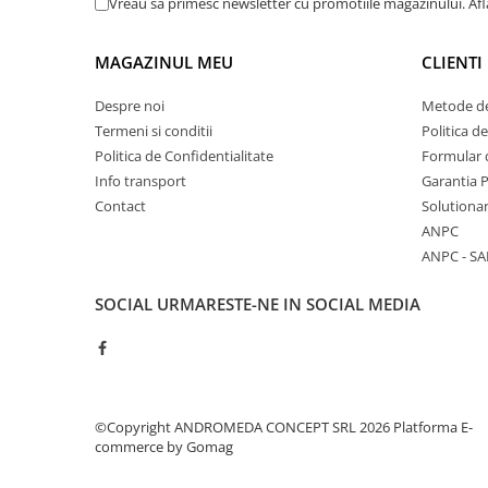
Vreau sa primesc newsletter cu promotiile magazinului. Af
Accesorii baie
Accesorii lavoar
MAGAZINUL MEU
CLIENTI
Accesorii dus
Despre noi
Metode de
Accesorii toaleta
Termeni si conditii
Politica d
Cuiere si suporturi prosoape
Politica de Confidentialitate
Formular 
Mozaic
Info transport
Garantia 
Contact
Solutionar
Robinete coltar
ANPC
Sifoane, ventile si racorduri
ANPC - SA
Sifoane si ventile lavoar
SOCIAL
URMARESTE-NE IN SOCIAL MEDIA
Sifoane si ventile cada
Sifoane si ventile cadita dus
Sifoane pardoseala si terasa
Bucatarie
Baterii Bucatarie
©Copyright ANDROMEDA CONCEPT SRL 2026
Platforma E-
commerce by Gomag
Baterii cu dus extractabil
Baterii clasice