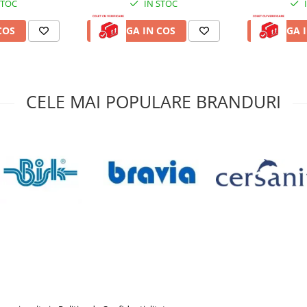
STOC
IN STOC
esorii neincluse în pachetul
te de către producător fără
COS
ADAUGA IN COS
ADAUGA I
CELE MAI POPULARE BRANDURI