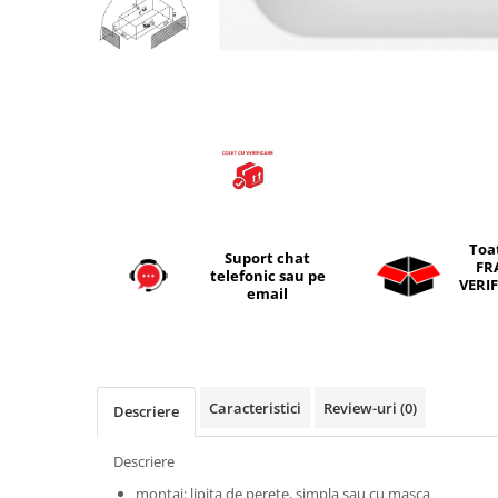
Seturi vase wc monobloc
Accesorii vase wc
Capace wc
Bideuri
Bideuri suspendate
Bideuri statative
Piedestale
Pisoare
Toa
Suport chat
Rezervoare wc
FR
telefonic sau pe
VERIF
Rezervore incastrate
email
Clapete de actionare
Rezervoare aparente
Rame instalare
Caracteristici
Review-uri
(0)
Descriere
Mobilier Baie
Seturi de mobilier si lavoar
Descriere
Oglinzi baie si corpuri iluminat
montaj: lipita de perete, simpla sau cu masca