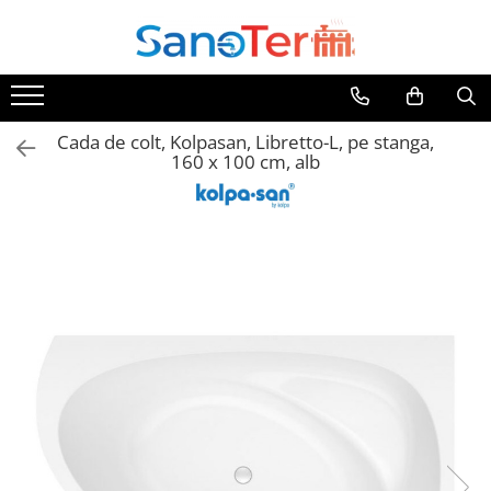
Toate Produsele
Obiecte Sanitare
Cada de colt, Kolpasan, Libretto-L, pe stanga,
Lavoare
160 x 100 cm, alb
Lavoare pe perete
Lavoare pe blat
Lavoare incastrabile
Lavoare sub blat
Lavoare Colt Duble Speciale
Lavoare stative
Lavoare pe mobilier
Seturi Lavoare
Vase wc
Vase wc suspendate
Vase wc statative