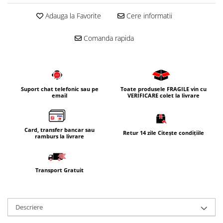
Corpuri iluminat
Adauga la Favorite
Cere informatii
Oglinzi cu iluminare
Comanda rapida
Oglinzi cu dulapior
Oglinzi simple
Mobilier Lavoar baie
Dulapuri de baie
Suport chat telefonic sau pe
Toate produsele FRAGILE vin cu
Rafturi incastrate
email
VERIFICARE colet la livrare
Accesorii pentru mobila
Baterii baie
Card, transfer bancar sau
Retur 14 zile Citește condițiile
ramburs la livrare
Baterii lavoar
Baterii cada
Baterii dus
Transport Gratuit
Seturi baterii
Baterii bideu si dus igienic
Descriere
Cazi baie