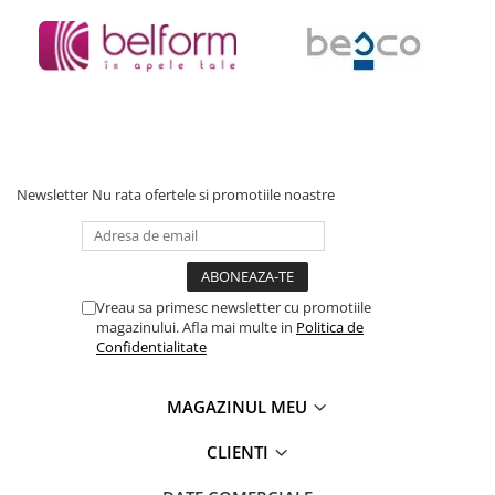
Baterii cu dus extractabil
Baterii cu pipa flexibila
Chiuvete bucatarie
Chiuvete Compozit
Chiuvete Inox
Accesorii chiuvete
Newsletter
Nu rata ofertele si promotiile noastre
Seturi chiuvete si baterii
Incalzire in pardoseala
Pachet complet
Distribuitoare
Vreau sa primesc newsletter cu promotiile
magazinului. Afla mai multe in
Politica de
Grup amestec
Confidentialitate
Automatizari
Pompe recirculare
MAGAZINUL MEU
Pompa ridicare presiune
CLIENTI
Cutii distribuitoare