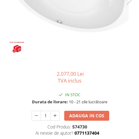
Seturi vase wc monobloc
Accesorii vase wc
Capace wc
Bideuri
Bideuri suspendate
Bideuri statative
Piedestale
Pisoare
Rezervoare wc
2.077,00 Lei
TVA inclus
Rezervore incastrate
Clapete de actionare
IN STOC
Rezervoare aparente
Durata de livrare:
10 - 21 zile lucrătoare
Rame instalare
ADAUGA IN COS
Mobilier Baie
Cod Produs:
574730
Seturi de mobilier si lavoar
Ai nevoie de ajutor?
0771137404
Oglinzi baie si corpuri iluminat